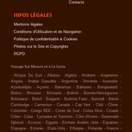
Contacts
INFOS LÉGALES
Mentions légales
Conditions d'Utilisation et de Navigation
Politique de confidentialité & Cookies
Photos sur le Site et Copyrights
RGPD
Voyage Sur Mesure et à La Carte
-
Afrique Du Sud
-
Albanie
-
Algérie
-
Andorre
-
Angleterre
-
Angola
-
Arabie Saoudite
-
Argentine
-
Arménie
-
Australie
-
Azerbaïdjan
-
Açores
-
Bahamas
-
Baléares
-
Bangladesh
-
Belize
-
Bhoutan
-
Birmanie
-
Bolivie
-
Bosnie-Herzégovine
-
Botswana
-
Brésil
-
Bulgarie
-
Burkina Faso
-
Burundi
-
Bénin
-
Cambodge
-
Cameroun
-
Canada
-
Cap Vert
-
Chili
-
Chine
-
Colombie
-
Congo RDC
-
Corée du Sud
-
Costa Rica
-
Croatie
-
Crète
-
Cuba
-
Cyclades et Santorin
-
Côte d'Ivoire
-
Danemark
-
Djibouti
-
Ecosse
-
Egypte
-
Emirats Arabes Unis
-
Equateur
-
Espagne
-
Estonie
-
Etats-Unis
-
Ethiopie
-
Finlande
-
France
-