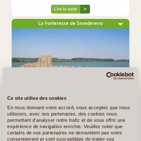
Lire la suite
≻
La Forteresse de Smederevo
©
Ce site utilise des cookies
Située à l'embouchure du Danube et de la rivière Jezava, la
En nous donnant votre accord, vous acceptez que nous
utilisions, avec nos partenaires, des cookies nous
forteresse de Smederevo fut, lors de sa construction au
permettant d’analyser notre trafic et de vous offrir une
Moyen-Âge, bâtie comme la capitale du pays afin de
expérience de navigation enrichie. Veuillez noter que
remplacer Belgrade. Installé sur un vaste plateau, le
certains de nos partenaires ne demandent pas votre
bâtiment occupe une (...)
consentement et sont susceptibles de traiter vos