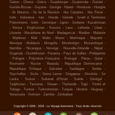
Gabon
-
Ghana
-
Grèce
-
Guadeloupe
-
Guatemala
-
Guinée
-
Guinée-Bissau
-
Guyane
-
Géorgie
-
Hawaï
-
Honduras
-
Hongrie
-
Ile Maurice
-
Ile de la Réunion
-
Iles Canaries
-
Iles Féroé
-
Inde
-
Indonésie
-
Iran
-
Irlande
-
Islande
-
Israël & Territoires
Palestiniens
-
Italie
-
Jamaïque
-
Japon
-
Jordanie
-
Kazakhstan
-
Kenya
-
Kirghizistan
-
Kosovo
-
Laos
-
Lettonie
-
Liban
-
Lituanie
-
Macédoine du Nord
-
Madagascar
-
Madère
-
Malaisie
-
Maldives
-
Mali
-
Malte
-
Maroc
-
Martinique
-
Mayotte
-
Mexique
-
Moldavie
-
Mongolie
-
Monténégro
-
Mozambique
-
Namibie
-
Nicaragua
-
Norvège
-
Nouvelle-Zélande
-
Népal
-
Ouganda
-
Ouzbékistan
-
Panama
-
Pays de Galles
-
Philippines
-
Pologne
-
Polynésie Française
-
Portugal
-
Pérou
-
Qatar
-
Roumanie
-
Russie
-
Rwanda
-
République Dominicaine
-
République Tchèque
-
Salvador
-
Sardaigne
-
Serbie
-
Seychelles
-
Sicile
-
Sierra Leone
-
Singapour
-
Slovénie
-
Sri
Lanka
-
Suisse
-
Sultanat d'Oman
-
Suède
-
Sénégal
-
Tadjikistan
-
Tanzanie
-
Taïwan
-
Thaïlande
-
Togo
-
Trinité et
Tobago
-
Tunisie
-
Turkménistan
-
Turquie
-
Ukraine
-
Uruguay
-
Venezuela
-
Vietnam
-
Zambie
-
Zimbabwe
Copyright © 2009 - 2026 - Le Voyage Autrement - Tous droits réservés