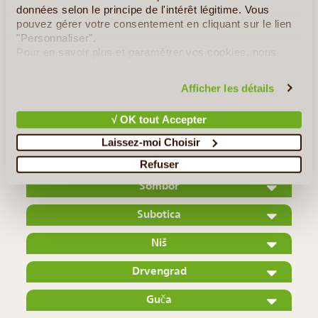
données selon le principe de l'intérêt légitime. Vous
pouvez gérer votre consentement en cliquant sur le lien
"Personnaliser".
Lire la suite
≻
Pour en savoir plus et paramétrer vos cookies, nous
vous invitons à consulter notre
politique en matière de
La Forteresse de Golubac
confidentialité et de cookies
.
Afficher les détails
Valjevo
√ OK tout Accepter
Mokra Gora
Laissez-moi Choisir
Novi Sad
Refuser
Sombor
Subotica
Niš
Drvengrad
Guča