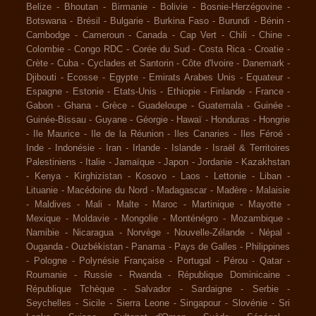
Belize
-
Bhoutan
-
Birmanie
-
Bolivie
-
Bosnie-Herzégovine
-
Botswana
-
Brésil
-
Bulgarie
-
Burkina Faso
-
Burundi
-
Bénin
-
Cambodge
-
Cameroun
-
Canada
-
Cap Vert
-
Chili
-
Chine
-
Colombie
-
Congo RDC
-
Corée du Sud
-
Costa Rica
-
Croatie
-
Crète
-
Cuba
-
Cyclades et Santorin
-
Côte d'Ivoire
-
Danemark
-
Djibouti
-
Ecosse
-
Egypte
-
Emirats Arabes Unis
-
Equateur
-
Espagne
-
Estonie
-
Etats-Unis
-
Ethiopie
-
Finlande
-
France
-
Gabon
-
Ghana
-
Grèce
-
Guadeloupe
-
Guatemala
-
Guinée
-
Guinée-Bissau
-
Guyane
-
Géorgie
-
Hawaï
-
Honduras
-
Hongrie
-
Ile Maurice
-
Ile de la Réunion
-
Iles Canaries
-
Iles Féroé
-
Inde
-
Indonésie
-
Iran
-
Irlande
-
Islande
-
Israël & Territoires
Palestiniens
-
Italie
-
Jamaïque
-
Japon
-
Jordanie
-
Kazakhstan
-
Kenya
-
Kirghizistan
-
Kosovo
-
Laos
-
Lettonie
-
Liban
-
Lituanie
-
Macédoine du Nord
-
Madagascar
-
Madère
-
Malaisie
-
Maldives
-
Mali
-
Malte
-
Maroc
-
Martinique
-
Mayotte
-
Mexique
-
Moldavie
-
Mongolie
-
Monténégro
-
Mozambique
-
Namibie
-
Nicaragua
-
Norvège
-
Nouvelle-Zélande
-
Népal
-
Ouganda
-
Ouzbékistan
-
Panama
-
Pays de Galles
-
Philippines
-
Pologne
-
Polynésie Française
-
Portugal
-
Pérou
-
Qatar
-
Roumanie
-
Russie
-
Rwanda
-
République Dominicaine
-
République Tchèque
-
Salvador
-
Sardaigne
-
Serbie
-
Seychelles
-
Sicile
-
Sierra Leone
-
Singapour
-
Slovénie
-
Sri