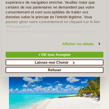
expérience de navigation enrichie. Veuillez noter que
certains de nos partenaires ne demandent pas votre
©
consentement et sont susceptibles de traiter vos
Les Maldives Insolites
données selon le principe de l'intérêt légitime. Vous
pouvez gérer votre consentement en cliquant sur le lien
Plutôt que de nous attarder sur les plages paradisiaques, les
"Personnaliser".
atolls idylliques et les fonds marins extraordinaires de l'archipel,
Pour en savoir plus et paramétrer vos cookies, nous
nous allons aujourd'hui vous faire découvrir les Maldives
vous invitons à consulter notre
politique en matière de
insolites. Celles qui, hors des sentiers (...)
confidentialité et de cookies
.
Afficher les détails
Tous les Articles
≻
√ OK tout Accepter
Notre Guide de Voyage - Maldives
Laissez-moi Choisir
Refuser
©