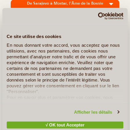
De Sarajevo à Mostar, l’Âme de la Bosnie
Immersion naturelle dans le nord de la Bosnie
Découverte du Sud Authentique
Ce site utilise des cookies
»
Tous les circuits en Bosnie-Herzégovine
En nous donnant votre accord, vous acceptez que nous
utilisions, avec nos partenaires, des cookies nous
permettant d’analyser notre trafic et de vous offrir une
Pour aller plus loin...
expérience de navigation enrichie. Veuillez noter que
certains de nos partenaires ne demandent pas votre
consentement et sont susceptibles de traiter vos
Le MAG de LVA
données selon le principe de l'intérêt légitime. Vous
pouvez gérer votre consentement en cliquant sur le lien
Bosnie-Herzégovine
"Personnaliser".
Pour en savoir plus et paramétrer vos cookies, nous
vous invitons à consulter notre
politique en matière de
confidentialité et de cookies
.
Afficher les détails
√ OK tout Accepter
©