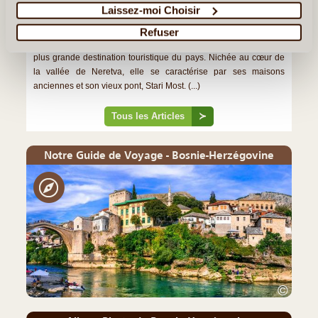
Laissez-moi Choisir
Stari Most, L'Histoire Tumultueuse du Pont de
Mostar
Refuser
Deuxième ville de Bosnie-Herzégovine, Mostar est avant tout la
plus grande destination touristique du pays. Nichée au cœur de
la vallée de Neretva, elle se caractérise par ses maisons
anciennes et son vieux pont, Stari Most. (...)
Tous les Articles
≻
Notre Guide de Voyage - Bosnie-Herzégovine
©