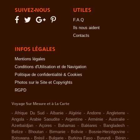
SUIVEZ-NOUS
UTILES
F.A.Q
Ils nous aident
Contacts
INFOS LÉGALES
Mentions légales
Conditions d'Utilisation et de Navigation
Politique de confidentialité & Cookies
Photos sur le Site et Copyrights
RGPD
Voyage Sur Mesure et à La Carte
-
Afrique Du Sud
-
Albanie
-
Algérie
-
Andorre
-
Angleterre
-
Angola
-
Arabie Saoudite
-
Argentine
-
Arménie
-
Australie
-
Azerbaïdjan
-
Açores
-
Bahamas
-
Baléares
-
Bangladesh
-
Belize
-
Bhoutan
-
Birmanie
-
Bolivie
-
Bosnie-Herzégovine
-
Botswana
-
Brésil
-
Bulgarie
-
Burkina Faso
-
Burundi
-
Bénin
-