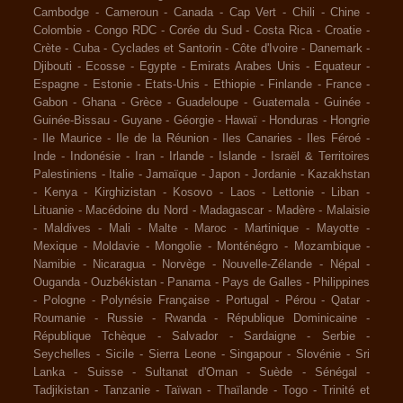
Cambodge
-
Cameroun
-
Canada
-
Cap Vert
-
Chili
-
Chine
-
Colombie
-
Congo RDC
-
Corée du Sud
-
Costa Rica
-
Croatie
-
Crète
-
Cuba
-
Cyclades et Santorin
-
Côte d'Ivoire
-
Danemark
-
Djibouti
-
Ecosse
-
Egypte
-
Emirats Arabes Unis
-
Equateur
-
Espagne
-
Estonie
-
Etats-Unis
-
Ethiopie
-
Finlande
-
France
-
Gabon
-
Ghana
-
Grèce
-
Guadeloupe
-
Guatemala
-
Guinée
-
Guinée-Bissau
-
Guyane
-
Géorgie
-
Hawaï
-
Honduras
-
Hongrie
-
Ile Maurice
-
Ile de la Réunion
-
Iles Canaries
-
Iles Féroé
-
Inde
-
Indonésie
-
Iran
-
Irlande
-
Islande
-
Israël & Territoires
Palestiniens
-
Italie
-
Jamaïque
-
Japon
-
Jordanie
-
Kazakhstan
-
Kenya
-
Kirghizistan
-
Kosovo
-
Laos
-
Lettonie
-
Liban
-
Lituanie
-
Macédoine du Nord
-
Madagascar
-
Madère
-
Malaisie
-
Maldives
-
Mali
-
Malte
-
Maroc
-
Martinique
-
Mayotte
-
Mexique
-
Moldavie
-
Mongolie
-
Monténégro
-
Mozambique
-
Namibie
-
Nicaragua
-
Norvège
-
Nouvelle-Zélande
-
Népal
-
Ouganda
-
Ouzbékistan
-
Panama
-
Pays de Galles
-
Philippines
-
Pologne
-
Polynésie Française
-
Portugal
-
Pérou
-
Qatar
-
Roumanie
-
Russie
-
Rwanda
-
République Dominicaine
-
République Tchèque
-
Salvador
-
Sardaigne
-
Serbie
-
Seychelles
-
Sicile
-
Sierra Leone
-
Singapour
-
Slovénie
-
Sri
Lanka
-
Suisse
-
Sultanat d'Oman
-
Suède
-
Sénégal
-
Tadjikistan
-
Tanzanie
-
Taïwan
-
Thaïlande
-
Togo
-
Trinité et