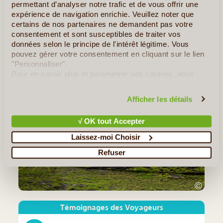
permettant d’analyser notre trafic et de vous offrir une
Niché à plus de 4300 mètres d’altitude, El Tatio, champ
expérience de navigation enrichie. Veuillez noter que
géothermique du nord du Chili est l’un des plus hauts du monde.
certains de nos partenaires ne demandent pas votre
L'on y découvre une succession de colonnes de vapeur et de
consentement et sont susceptibles de traiter vos
bassins bouillonnants, le tout baigné dans une (...)
données selon le principe de l'intérêt légitime. Vous
pouvez gérer votre consentement en cliquant sur le lien
"Personnaliser".
Tous les Articles
≻
Pour en savoir plus et paramétrer vos cookies, nous
vous invitons à consulter notre
politique en matière de
Notre Guide de Voyage - Chili
confidentialité et de cookies
.
Afficher les détails
√ OK tout Accepter
Laissez-moi Choisir
Refuser
©
Témoignages des Voyageurs