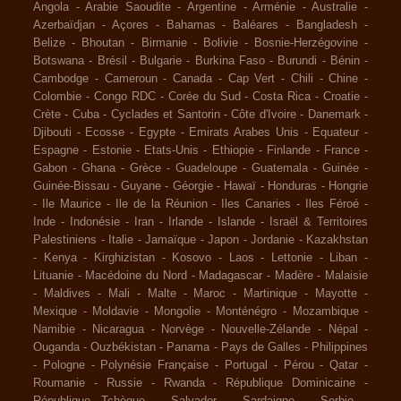
Angola
-
Arabie Saoudite
-
Argentine
-
Arménie
-
Australie
-
Azerbaïdjan
-
Açores
-
Bahamas
-
Baléares
-
Bangladesh
-
Belize
-
Bhoutan
-
Birmanie
-
Bolivie
-
Bosnie-Herzégovine
-
Botswana
-
Brésil
-
Bulgarie
-
Burkina Faso
-
Burundi
-
Bénin
-
Cambodge
-
Cameroun
-
Canada
-
Cap Vert
-
Chili
-
Chine
-
Colombie
-
Congo RDC
-
Corée du Sud
-
Costa Rica
-
Croatie
-
Crète
-
Cuba
-
Cyclades et Santorin
-
Côte d'Ivoire
-
Danemark
-
Djibouti
-
Ecosse
-
Egypte
-
Emirats Arabes Unis
-
Equateur
-
Espagne
-
Estonie
-
Etats-Unis
-
Ethiopie
-
Finlande
-
France
-
Gabon
-
Ghana
-
Grèce
-
Guadeloupe
-
Guatemala
-
Guinée
-
Guinée-Bissau
-
Guyane
-
Géorgie
-
Hawaï
-
Honduras
-
Hongrie
-
Ile Maurice
-
Ile de la Réunion
-
Iles Canaries
-
Iles Féroé
-
Inde
-
Indonésie
-
Iran
-
Irlande
-
Islande
-
Israël & Territoires
Palestiniens
-
Italie
-
Jamaïque
-
Japon
-
Jordanie
-
Kazakhstan
-
Kenya
-
Kirghizistan
-
Kosovo
-
Laos
-
Lettonie
-
Liban
-
Lituanie
-
Macédoine du Nord
-
Madagascar
-
Madère
-
Malaisie
-
Maldives
-
Mali
-
Malte
-
Maroc
-
Martinique
-
Mayotte
-
Mexique
-
Moldavie
-
Mongolie
-
Monténégro
-
Mozambique
-
Namibie
-
Nicaragua
-
Norvège
-
Nouvelle-Zélande
-
Népal
-
Ouganda
-
Ouzbékistan
-
Panama
-
Pays de Galles
-
Philippines
-
Pologne
-
Polynésie Française
-
Portugal
-
Pérou
-
Qatar
-
Roumanie
-
Russie
-
Rwanda
-
République Dominicaine
-
République Tchèque
-
Salvador
-
Sardaigne
-
Serbie
-