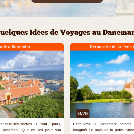
uelques Idées de Voyages au Danema
pade à Bornholm
Découverte de la Perle 
8J/7N
©
 tous ses secrets ! Durant 3 jours,
Découvrez le Danemark comme v
du Danemark. Que ce soit pour son
imaginé! Le pays de la petite Sirè