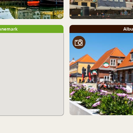
©
Danemark
Alb