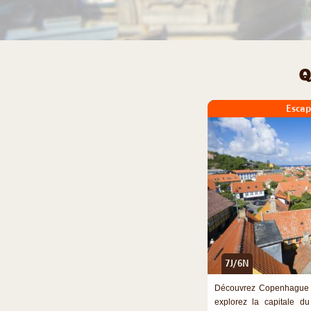
Q
Esca
7J/6N
Découvrez Copenhague et
explorez la capitale 