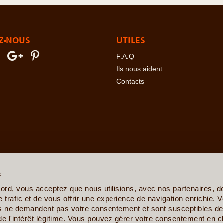
Z-NOUS
UTILES
F.A.Q
Ils nous aident
Contacts
erre
-
Angola
-
Arabie Saoudite
-
Argentine
-
Arménie
-
Australie
-
Azer
ovine
-
Botswana
-
Brésil
-
Bulgarie
-
Burkina Faso
-
Burundi
-
Bénin
s
sta Rica
-
Croatie
-
Crète
-
Cuba
-
Cyclades et Santorin
-
Côte d'Ivo
nis
-
Ethiopie
-
Finlande
-
France
-
Gabon
-
Ghana
-
Grèce
-
Guadelo
ord, vous acceptez que nous utilisions, avec nos partenaires, 
-
Ile de la Réunion
-
Iles Canaries
-
Iles Féroé
-
Inde
-
Indonésie
-
Ira
 trafic et de vous offrir une expérience de navigation enrichie. V
Kenya
-
Kirghizistan
-
Kosovo
-
Laos
-
Lettonie
-
Liban
-
Lituanie
-
Ma
es ne demandent pas votre consentement et sont susceptibles de 
e
-
Mexique
-
Moldavie
-
Mongolie
-
Monténégro
-
Mozambique
-
Namib
de l'intérêt légitime. Vous pouvez gérer votre consentement en cl