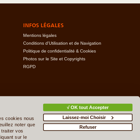
INFOS LÉGALES
Mentions légales
Conditions d'Utilisation et de Navigation
Politique de confidentialité & Cookies
Photos sur le Site et Copyrights
RGPD
baïdjan
-
Açores
-
Bahamas
-
Baléares
-
Bangladesh
-
-
Cambodge
-
Cameroun
-
Canada
-
Cap Vert
-
Chili
-
√ OK tout Accepter
ire
-
Danemark
-
Djibouti
-
Ecosse
-
Egypte
-
Emirats
Laissez-moi Choisir
upe
-
Guatemala
-
Guinée
-
Guinée-Bissau
-
Guyane
-
des cookies nous
n
-
Irlande
-
Islande
-
Israël & Territoires Palestiniens
-
euillez noter que
Refuser
cédoine du Nord
-
Madagascar
-
Madère
-
Malaisie
-
traiter vos
ie
-
Nicaragua
-
Norvège
-
Nouvelle-Zélande
-
Népal
-
iquant sur le