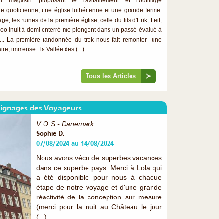
 magasin proposant le ravitaillement et l'outillage
ie quotidienne, une église luthérienne et une grande ferme.
ge, les ruines de la première église, celle du fils d'Erik, Leif,
igloo inuit à demi enterré me plongent dans un passé évalué à
... La première randonnée du trek nous fait remonter une
ire, immense : la Vallée des (...)
Tous les Articles
≻
ignages des Voyageurs
V·O·S - Danemark
Sophie D.
07/08/2024 au 14/08/2024
Nous avons vécu de superbes vacances
dans ce superbe pays. Merci à Lola qui
a été disponible pour nous à chaque
étape de notre voyage et d'une grande
réactivité de la conception sur mesure
(merci pour la nuit au Château le jour
(...)