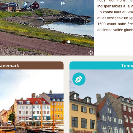
nous dormirons, un
indispensables à la v
En contre haut du villa
et les vestiges d'un 
1500 avant notre ère
ancienne vallée glacia
©
 Danemark
Témo