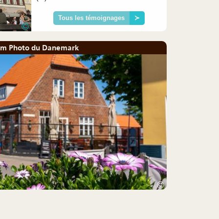
Tous les témoignages
≻
©
um Photo du Danemark
©