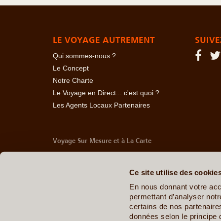
LE VOYAGE AUTREMENT
SUIVE
Qui sommes-nous ?
Le Concept
Notre Charte
Le Voyage en Direct... c'est quoi ?
Les Agents Locaux Partenaires
Voyage Sur Mesure et à La Carte
-
Afrique Du Sud
-
Albanie
-
Algérie
-
Andorre
-
Anglet
Belize
-
Bhoutan
-
Birmanie
-
Bolivie
-
Bosnie-Herzég
Ce site utilise des cookie
Chine
-
Colombie
-
Congo RDC
-
Corée du Sud
-
Co
Arabes Unis
-
Equateur
-
Espagne
-
Estonie
-
Etats-U
En nous donnant votre acc
Géorgie
-
Hawaï
-
Honduras
-
Hongrie
-
Ile Maurice
permettant d’analyser notre
Italie
-
Jamaïque
-
Japon
-
Jordanie
-
Kazakhstan
-
certains de nos partenair
Maldives
-
Mali
-
Malte
-
Maroc
-
Martinique
-
Mayott
données selon le principe 