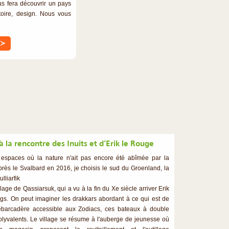
us fera découvrir un pays
toire, design. Nous vous
≻
à la rencontre des Inuits et d’Erik le Rouge
espaces où la nature n'ait pas encore été abîmée par la
ès le Svalbard en 2016, je choisis le sud du Groenland, la
lliarfik
llage de Qassiarsuk, qui a vu à la fin du Xe siècle arriver Erik
gs. On peut imaginer les drakkars abordant à ce qui est de
débarcadère accessible aux Zodiacs, ces bateaux à double
olyvalents. Le village se résume à l'auberge de jeunesse où