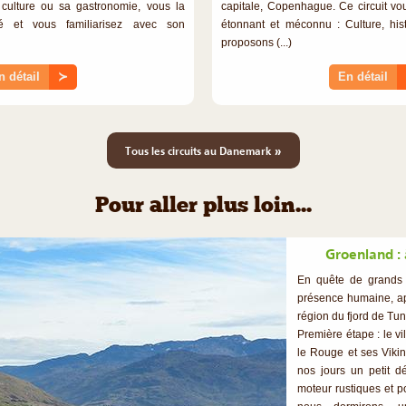
a culture ou sa gastronomie, vous la
capitale, Copenhague. Ce circuit vo
rté et vous familiarisez avec son
étonnant et méconnu : Culture, his
proposons (...)
n détail
≻
En détail
»
Tous les circuits au Danemark
Pour aller plus loin...
Groenland : 
En quête de grands 
présence humaine, apr
région du fjord de Tunu
Première étape : le vi
le Rouge et ses Vikin
nos jours un petit 
moteur rustiques et p