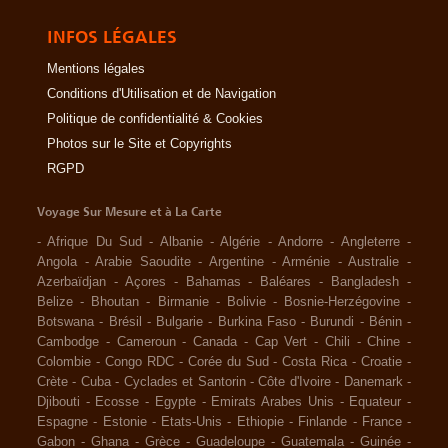
INFOS LÉGALES
Mentions légales
Conditions d'Utilisation et de Navigation
Politique de confidentialité & Cookies
Photos sur le Site et Copyrights
RGPD
Voyage Sur Mesure et à La Carte
-
Afrique Du Sud
-
Albanie
-
Algérie
-
Andorre
-
Angleterre
-
Angola
-
Arabie Saoudite
-
Argentine
-
Arménie
-
Australie
-
Azerbaïdjan
-
Açores
-
Bahamas
-
Baléares
-
Bangladesh
-
Belize
-
Bhoutan
-
Birmanie
-
Bolivie
-
Bosnie-Herzégovine
-
Botswana
-
Brésil
-
Bulgarie
-
Burkina Faso
-
Burundi
-
Bénin
-
Cambodge
-
Cameroun
-
Canada
-
Cap Vert
-
Chili
-
Chine
-
Colombie
-
Congo RDC
-
Corée du Sud
-
Costa Rica
-
Croatie
-
Crète
-
Cuba
-
Cyclades et Santorin
-
Côte d'Ivoire
-
Danemark
-
Djibouti
-
Ecosse
-
Egypte
-
Emirats Arabes Unis
-
Equateur
-
Espagne
-
Estonie
-
Etats-Unis
-
Ethiopie
-
Finlande
-
France
-
Gabon
-
Ghana
-
Grèce
-
Guadeloupe
-
Guatemala
-
Guinée
-