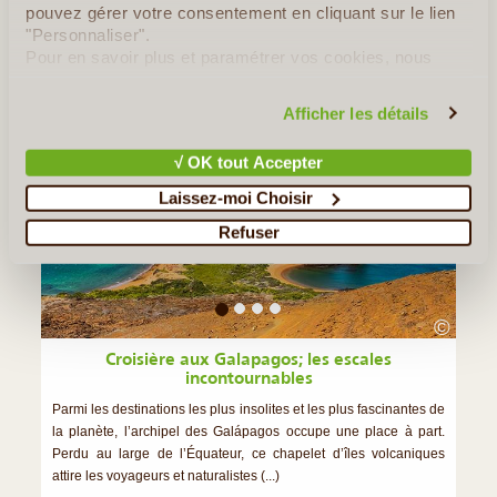
pouvez gérer votre consentement en cliquant sur le lien
"Personnaliser".
Pour en savoir plus et paramétrer vos cookies, nous
Pour aller plus loin...
vous invitons à consulter notre
politique en matière de
confidentialité et de cookies
.
Afficher les détails
Le MAG de LVA
√ OK tout Accepter
Equateur
Laissez-moi Choisir
Refuser
©
Croisière aux Galapagos; les escales
incontournables
Parmi les destinations les plus insolites et les plus fascinantes de
la planète, l’archipel des Galápagos occupe une place à part.
Perdu au large de l’Équateur, ce chapelet d’îles volcaniques
attire les voyageurs et naturalistes (...)