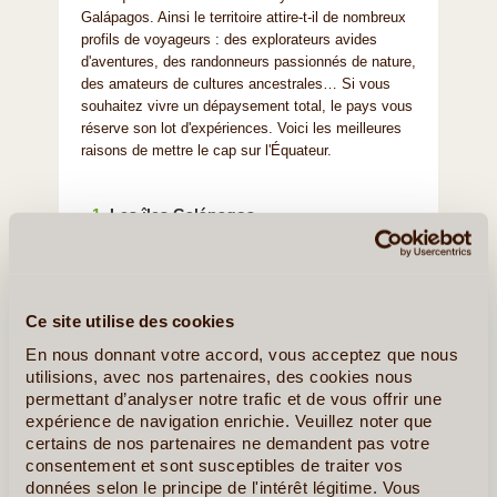
Galápagos. Ainsi le territoire attire-t-il de nombreux
profils de voyageurs : des explorateurs avides
d'aventures, des randonneurs passionnés de nature,
des amateurs de cultures ancestrales… Si vous
souhaitez vivre un dépaysement total, le pays vous
réserve son lot d'expériences. Voici les meilleures
raisons de mettre le cap sur l'Équateur.
1.
Les îles Galápagos
2.
La Cordillère des Andes
3.
La forêt amazonienne
4.
La culture indigène
Ce site utilise des cookies
5.
Quito et son patrimoine colonial
En nous donnant votre accord, vous acceptez que nous
6.
La route des volcans
utilisions, avec nos partenaires, des cookies nous
7.
La richesse de la biodiversité locale
permettant d’analyser notre trafic et de vous offrir une
expérience de navigation enrichie. Veuillez noter que
8.
Les plages de rêve du Pacifique
certains de nos partenaires ne demandent pas votre
consentement et sont susceptibles de traiter vos
EN DETAIL
données selon le principe de l'intérêt légitime. Vous