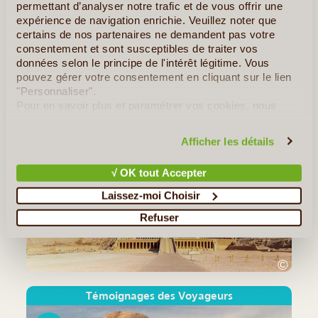
permettant d’analyser notre trafic et de vous offrir une
Les Pyramides de Gizeh… Qui n’a jamais entendu parler d’elles
expérience de navigation enrichie. Veuillez noter que
? Tout le monde voit à quoi elles ressemblent, mais très peu
certains de nos partenaires ne demandent pas votre
d’entre nous les connaissent véritablement… Imposant colosses
consentement et sont susceptibles de traiter vos
jaillissant du sable en plein milieu du (...)
données selon le principe de l'intérêt légitime. Vous
pouvez gérer votre consentement en cliquant sur le lien
"Personnaliser".
Tous les Articles
≻
Pour en savoir plus et paramétrer vos cookies, nous
vous invitons à consulter notre
politique en matière de
Notre Guide de Voyage - Egypte
confidentialité et de cookies
.
Afficher les détails
√ OK tout Accepter
Laissez-moi Choisir
Refuser
©
Témoignages des Voyageurs