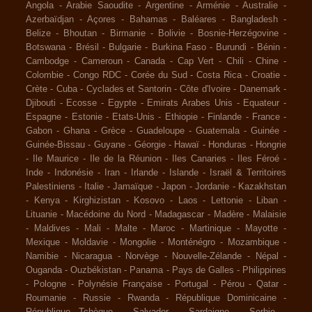
Angola
-
Arabie Saoudite
-
Argentine
-
Arménie
-
Australie
-
Azerbaïdjan
-
Açores
-
Bahamas
-
Baléares
-
Bangladesh
-
Belize
-
Bhoutan
-
Birmanie
-
Bolivie
-
Bosnie-Herzégovine
-
Botswana
-
Brésil
-
Bulgarie
-
Burkina Faso
-
Burundi
-
Bénin
-
Cambodge
-
Cameroun
-
Canada
-
Cap Vert
-
Chili
-
Chine
-
Colombie
-
Congo RDC
-
Corée du Sud
-
Costa Rica
-
Croatie
-
Crète
-
Cuba
-
Cyclades et Santorin
-
Côte d'Ivoire
-
Danemark
-
Djibouti
-
Ecosse
-
Egypte
-
Emirats Arabes Unis
-
Equateur
-
Espagne
-
Estonie
-
Etats-Unis
-
Ethiopie
-
Finlande
-
France
-
Gabon
-
Ghana
-
Grèce
-
Guadeloupe
-
Guatemala
-
Guinée
-
Guinée-Bissau
-
Guyane
-
Géorgie
-
Hawaï
-
Honduras
-
Hongrie
-
Ile Maurice
-
Ile de la Réunion
-
Iles Canaries
-
Iles Féroé
-
Inde
-
Indonésie
-
Iran
-
Irlande
-
Islande
-
Israël & Territoires
Palestiniens
-
Italie
-
Jamaïque
-
Japon
-
Jordanie
-
Kazakhstan
-
Kenya
-
Kirghizistan
-
Kosovo
-
Laos
-
Lettonie
-
Liban
-
Lituanie
-
Macédoine du Nord
-
Madagascar
-
Madère
-
Malaisie
-
Maldives
-
Mali
-
Malte
-
Maroc
-
Martinique
-
Mayotte
-
Mexique
-
Moldavie
-
Mongolie
-
Monténégro
-
Mozambique
-
Namibie
-
Nicaragua
-
Norvège
-
Nouvelle-Zélande
-
Népal
-
Ouganda
-
Ouzbékistan
-
Panama
-
Pays de Galles
-
Philippines
-
Pologne
-
Polynésie Française
-
Portugal
-
Pérou
-
Qatar
-
Roumanie
-
Russie
-
Rwanda
-
République Dominicaine
-
République Tchèque
-
Salvador
-
Sardaigne
-
Serbie
-