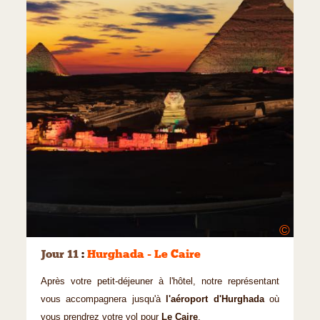
©
Jour 11
:
Hurghada - Le Caire
Après votre petit-déjeuner à l'hôtel, notre représentant
vous accompagnera jusqu'à
l'aéroport d'Hurghada
où
vous prendrez votre vol pour
Le Caire
.