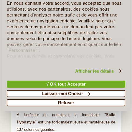
En nous donnant votre accord, vous acceptez que nous
utilisions, avec nos partenaires, des cookies nous
permettant d’analyser notre trafic et de vous offrir une
expérience de navigation enrichie. Veuillez noter que
certains de nos partenaires ne demandent pas votre
©
consentement et sont susceptibles de traiter vos
données selon le principe de l'intérêt légitime. Vous
Jour 6
:
Rive Est de Louxor
pouvez gérer votre consentement en cliquant sur le lien
"Personnaliser".
Après votre petit-déjeuner à bord, vous débarquerez de la
Pour en savoir plus et paramétrer vos cookies, nous
croisière et visiterez,
sur la rive Est de Louxor
, le
vous invitons à consulter notre
politique en matière de
confidentialité et de cookies
.
fabuleux complexe des
Temples de Karnak
, le plus
Afficher les détails
grand ensemble religieux jamais construit, consacré à la
triade thébaine avec à sa tête le dieu Amon-Rê. Son
√ OK tout Accepter
ancien nom "Ipet-isut" signifie "le lieu le plus sacré".
Laissez-moi Choisir
Le complexe de Temples fut édifié il y a plus de deux
Refuser
mille ans par les pharaons, génération après génération.
A l'intérieur du complexe, la formidable
"Salle
Hypostyle"
est une forêt majestueuse et mystérieuse de
137 colonnes géantes.