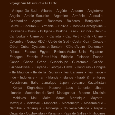
Voyage Sur Mesure et à La Carte
-
Afrique Du Sud
-
Albanie
-
Algérie
-
Andorre
-
Angleterre
-
Angola
-
Arabie Saoudite
-
Argentine
-
Arménie
-
Australie
-
Azerbaïdjan
-
Açores
-
Bahamas
-
Baléares
-
Bangladesh
-
Belize
-
Bhoutan
-
Birmanie
-
Bolivie
-
Bosnie-Herzégovine
-
Botswana
-
Brésil
-
Bulgarie
-
Burkina Faso
-
Burundi
-
Bénin
-
Cambodge
-
Cameroun
-
Canada
-
Cap Vert
-
Chili
-
Chine
-
Colombie
-
Congo RDC
-
Corée du Sud
-
Costa Rica
-
Croatie
-
Crète
-
Cuba
-
Cyclades et Santorin
-
Côte d'Ivoire
-
Danemark
-
Djibouti
-
Ecosse
-
Egypte
-
Emirats Arabes Unis
-
Equateur
-
Espagne
-
Estonie
-
Etats-Unis
-
Ethiopie
-
Finlande
-
France
-
Gabon
-
Ghana
-
Grèce
-
Guadeloupe
-
Guatemala
-
Guinée
-
Guinée-Bissau
-
Guyane
-
Géorgie
-
Hawaï
-
Honduras
-
Hongrie
-
Ile Maurice
-
Ile de la Réunion
-
Iles Canaries
-
Iles Féroé
-
Inde
-
Indonésie
-
Iran
-
Irlande
-
Islande
-
Israël & Territoires
Palestiniens
-
Italie
-
Jamaïque
-
Japon
-
Jordanie
-
Kazakhstan
-
Kenya
-
Kirghizistan
-
Kosovo
-
Laos
-
Lettonie
-
Liban
-
Lituanie
-
Macédoine du Nord
-
Madagascar
-
Madère
-
Malaisie
-
Maldives
-
Mali
-
Malte
-
Maroc
-
Martinique
-
Mayotte
-
Mexique
-
Moldavie
-
Mongolie
-
Monténégro
-
Mozambique
-
Namibie
-
Nicaragua
-
Norvège
-
Nouvelle-Zélande
-
Népal
-
Ouganda
-
Ouzbékistan
-
Panama
-
Pays de Galles
-
Philippines