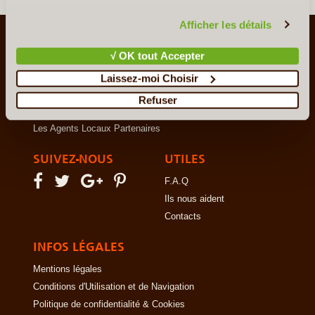
vous invitons à consulter notre
politique en matière de
confidentialité et de cookies
.
Afficher les détails
LE VOYAGE AUTREMENT
√ OK tout Accepter
Qui sommes-nous ?
Le Concept
Laissez-moi Choisir
Notre Charte
Refuser
Le Voyage en Direct... c'est quoi ?
Les Agents Locaux Partenaires
SUIVEZ-NOUS
UTILES
F.A.Q
Ils nous aident
Contacts
INFOS LÉGALES
Mentions légales
Conditions d'Utilisation et de Navigation
Politique de confidentialité & Cookies