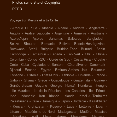
Photos sur le Site et Copyrights
RGPD
Voyage Sur Mesure et à La Carte
-
Afrique Du Sud
-
Albanie
-
Algérie
-
Andorre
-
Angleterre
-
Angola
-
Arabie Saoudite
-
Argentine
-
Arménie
-
Australie
-
Azerbaïdjan
-
Açores
-
Bahamas
-
Baléares
-
Bangladesh
-
Belize
-
Bhoutan
-
Birmanie
-
Bolivie
-
Bosnie-Herzégovine
-
Botswana
-
Brésil
-
Bulgarie
-
Burkina Faso
-
Burundi
-
Bénin
-
Cambodge
-
Cameroun
-
Canada
-
Cap Vert
-
Chili
-
Chine
-
Colombie
-
Congo RDC
-
Corée du Sud
-
Costa Rica
-
Croatie
-
Crète
-
Cuba
-
Cyclades et Santorin
-
Côte d'Ivoire
-
Danemark
-
Djibouti
-
Ecosse
-
Egypte
-
Emirats Arabes Unis
-
Equateur
-
Espagne
-
Estonie
-
Etats-Unis
-
Ethiopie
-
Finlande
-
France
-
Gabon
-
Ghana
-
Grèce
-
Guadeloupe
-
Guatemala
-
Guinée
-
Guinée-Bissau
-
Guyane
-
Géorgie
-
Hawaï
-
Honduras
-
Hongrie
-
Ile Maurice
-
Ile de la Réunion
-
Iles Canaries
-
Iles Féroé
-
Inde
-
Indonésie
-
Iran
-
Irlande
-
Islande
-
Israël & Territoires
Palestiniens
-
Italie
-
Jamaïque
-
Japon
-
Jordanie
-
Kazakhstan
-
Kenya
-
Kirghizistan
-
Kosovo
-
Laos
-
Lettonie
-
Liban
-
Lituanie
-
Macédoine du Nord
-
Madagascar
-
Madère
-
Malaisie