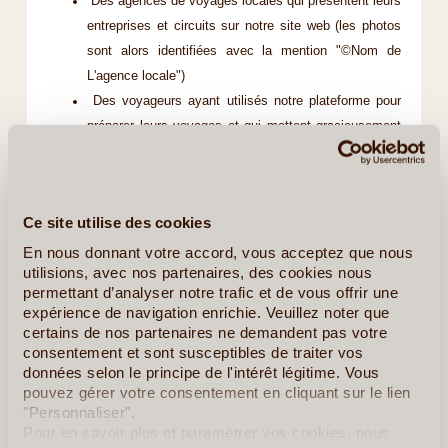
Des agences de voyages locales qui présentent leurs
entreprises et circuits sur notre site web (les photos
sont alors identifiées avec la mention "©Nom de
L'agence locale")
Des voyageurs ayant utilisés notre plateforme pour
préparer leurs voyages et qui mettent gracieusement
à notre disposition leurs images (les photos sont alors
identifiées avec la mention "©Nom du Voyageur")
Du site web
www.pixabay.com
(les photos sont alors
Ce site utilise des cookies
identifiées avec la mention "©Nom du Photographe /
En nous donnant votre accord, vous acceptez que nous
Pixabay"). Toutes les photos utilisées via ce site web
utilisions, avec nos partenaires, des cookies nous
le sont sous licence
CC0 Public Domain
permettant d’analyser notre trafic et de vous offrir une
Du site web
www.flickr.com
(les photos sont alors
expérience de navigation enrichie. Veuillez noter que
identifiées avec la mention "©Nom du Photographe /
certains de nos partenaires ne demandent pas votre
consentement et sont susceptibles de traiter vos
Flickr"). Toutes les photos utilisées via ce site web le
données selon le principe de l'intérêt légitime. Vous
sont sous licence
CC BY
ou
CC BY - SA
pouvez gérer votre consentement en cliquant sur le lien
"Personnaliser".
Pour en savoir plus et paramétrer vos cookies, nous