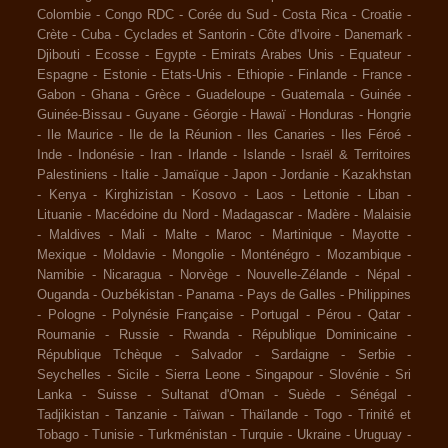
Colombie
-
Congo RDC
-
Corée du Sud
-
Costa Rica
-
Croatie
-
Crète
-
Cuba
-
Cyclades et Santorin
-
Côte d'Ivoire
-
Danemark
-
Djibouti
-
Ecosse
-
Egypte
-
Emirats Arabes Unis
-
Equateur
-
Espagne
-
Estonie
-
Etats-Unis
-
Ethiopie
-
Finlande
-
France
-
Gabon
-
Ghana
-
Grèce
-
Guadeloupe
-
Guatemala
-
Guinée
-
Guinée-Bissau
-
Guyane
-
Géorgie
-
Hawaï
-
Honduras
-
Hongrie
-
Ile Maurice
-
Ile de la Réunion
-
Iles Canaries
-
Iles Féroé
-
Inde
-
Indonésie
-
Iran
-
Irlande
-
Islande
-
Israël & Territoires
Palestiniens
-
Italie
-
Jamaïque
-
Japon
-
Jordanie
-
Kazakhstan
-
Kenya
-
Kirghizistan
-
Kosovo
-
Laos
-
Lettonie
-
Liban
-
Lituanie
-
Macédoine du Nord
-
Madagascar
-
Madère
-
Malaisie
-
Maldives
-
Mali
-
Malte
-
Maroc
-
Martinique
-
Mayotte
-
Mexique
-
Moldavie
-
Mongolie
-
Monténégro
-
Mozambique
-
Namibie
-
Nicaragua
-
Norvège
-
Nouvelle-Zélande
-
Népal
-
Ouganda
-
Ouzbékistan
-
Panama
-
Pays de Galles
-
Philippines
-
Pologne
-
Polynésie Française
-
Portugal
-
Pérou
-
Qatar
-
Roumanie
-
Russie
-
Rwanda
-
République Dominicaine
-
République Tchèque
-
Salvador
-
Sardaigne
-
Serbie
-
Seychelles
-
Sicile
-
Sierra Leone
-
Singapour
-
Slovénie
-
Sri
Lanka
-
Suisse
-
Sultanat d'Oman
-
Suède
-
Sénégal
-
Tadjikistan
-
Tanzanie
-
Taïwan
-
Thaïlande
-
Togo
-
Trinité et
Tobago
-
Tunisie
-
Turkménistan
-
Turquie
-
Ukraine
-
Uruguay
-