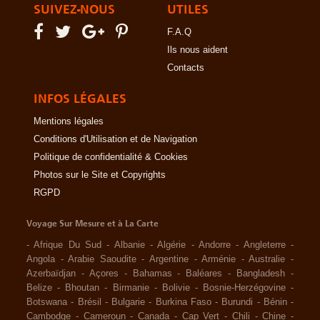
SUIVEZ-NOUS
UTILES
F.A.Q
Ils nous aident
Contacts
INFOS LÉGALES
Mentions légales
Conditions d'Utilisation et de Navigation
Politique de confidentialité & Cookies
Photos sur le Site et Copyrights
RGPD
Voyage Sur Mesure et à La Carte
-
Afrique Du Sud
-
Albanie
-
Algérie
-
Andorre
-
Angleterre
-
Angola
-
Arabie Saoudite
-
Argentine
-
Arménie
-
Australie
-
Azerbaïdjan
-
Açores
-
Bahamas
-
Baléares
-
Bangladesh
-
Belize
-
Bhoutan
-
Birmanie
-
Bolivie
-
Bosnie-Herzégovine
-
Botswana
-
Brésil
-
Bulgarie
-
Burkina Faso
-
Burundi
-
Bénin
-
Cambodge
-
Cameroun
-
Canada
-
Cap Vert
-
Chili
-
Chine
-