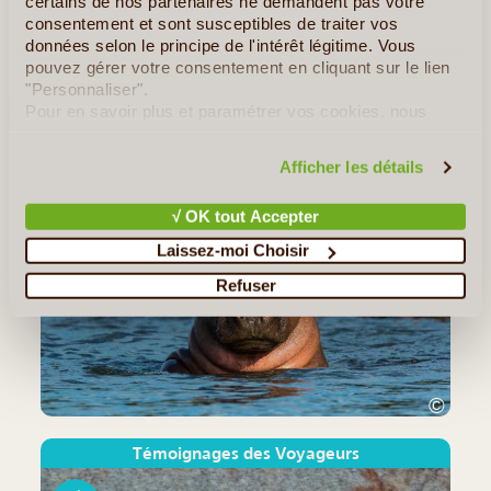
certains de nos partenaires ne demandent pas votre
consentement et sont susceptibles de traiter vos
Le Grand Zimbabwe, classé monument national, est une
données selon le principe de l'intérêt légitime. Vous
mystérieuse cité bantoue dont les ruines témoignent de
pouvez gérer votre consentement en cliquant sur le lien
l'existence d'une ancienne civilisation incroyablement évoluée et
"Personnaliser".
aujourd'hui disparue, les Gokomere. Situé dans le sud du (...)
Pour en savoir plus et paramétrer vos cookies, nous
vous invitons à consulter notre
politique en matière de
Tous les Articles
≻
confidentialité et de cookies
.
Afficher les détails
Notre Guide de Voyage - Zimbabwe
√ OK tout Accepter
Laissez-moi Choisir
Refuser
©
Témoignages des Voyageurs