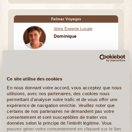
Palmar Voyages
Votre Experte Locale
Dominique
Palmar Voyages est un Tour-Opérateur qui a été
fonde en 1991 par Pierre Olivares. Nous sommes
spécialisées principalement en Voyages sur Mesure
Equateur et Galápagos. Palmar Voyages est dirigé
par la fille de Pierre Olivares: Dominique, française
Ce site utilise des cookies
résidente en Equateur depuis 33 ans, (...)
En nous donnant votre accord, vous acceptez que nous
utilisions, avec nos partenaires, des cookies nous
permettant d’analyser notre trafic et de vous offrir une
expérience de navigation enrichie. Veuillez noter que
certains de nos partenaires ne demandent pas votre
En detail
≻
Composer mon voyage
consentement et sont susceptibles de traiter vos
données selon le principe de l'intérêt légitime. Vous
Andes & Amazonie
pouvez gérer votre consentement en cliquant sur le lien