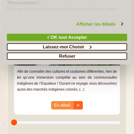
"Personnaliser".
Pour en savoir plus et paramétrer vos cookies, nous
vous invitons à consulter notre
politique en matière de
confidentialité et de cookies
.
Afficher les détails
√ OK tout Accepter
Laissez-moi Choisir
Refuser
10J/9N
©
Afin de connaitre des cultures et coutumes différentes, rien de
tel qu’une immersion complète au sein de communautés
indigènes de l’Equateur ! Durant ce voyage vous découvrirez
aussi des marchés indigènes colorés, (...)
En détail
≻