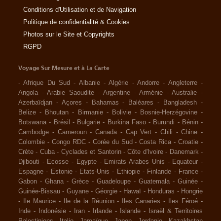
Conditions d'Utilisation et de Navigation
Politique de confidentialité & Cookies
Photos sur le Site et Copyrights
RGPD
Voyage Sur Mesure et à La Carte
-
Afrique Du Sud
-
Albanie
-
Algérie
-
Andorre
-
Angleterre
-
Angola
-
Arabie Saoudite
-
Argentine
-
Arménie
-
Australie
-
Azerbaïdjan
-
Açores
-
Bahamas
-
Baléares
-
Bangladesh
-
Belize
-
Bhoutan
-
Birmanie
-
Bolivie
-
Bosnie-Herzégovine
-
Botswana
-
Brésil
-
Bulgarie
-
Burkina Faso
-
Burundi
-
Bénin
-
Cambodge
-
Cameroun
-
Canada
-
Cap Vert
-
Chili
-
Chine
-
Colombie
-
Congo RDC
-
Corée du Sud
-
Costa Rica
-
Croatie
-
Crète
-
Cuba
-
Cyclades et Santorin
-
Côte d'Ivoire
-
Danemark
-
Djibouti
-
Ecosse
-
Egypte
-
Emirats Arabes Unis
-
Equateur
-
Espagne
-
Estonie
-
Etats-Unis
-
Ethiopie
-
Finlande
-
France
-
Gabon
-
Ghana
-
Grèce
-
Guadeloupe
-
Guatemala
-
Guinée
-
Guinée-Bissau
-
Guyane
-
Géorgie
-
Hawaï
-
Honduras
-
Hongrie
-
Ile Maurice
-
Ile de la Réunion
-
Iles Canaries
-
Iles Féroé
-
Inde
-
Indonésie
-
Iran
-
Irlande
-
Islande
-
Israël & Territoires
Palestiniens
-
Italie
-
Jamaïque
-
Japon
-
Jordanie
-
Kazakhstan