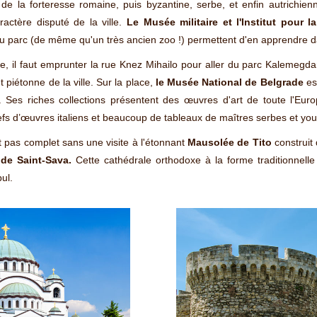
e la forteresse romaine, puis byzantine, serbe, et enfin autrichien
actère disputé de la ville.
Le Musée militaire et l'Institut pour l
u parc (de même qu'un très ancien zoo !) permettent d'en apprendre 
e, il faut emprunter la rue Knez Mihailo pour aller du parc Kalemegda
 piétonne de la ville. Sur la place,
le Musée National de Belgrade
es
. Ses riches collections présentent des œuvres d'art de toute l'Eu
fs d’œuvres italiens et beaucoup de tableaux de maîtres serbes et yo
it pas complet sans une visite à l'étonnant
Mausolée de Tito
construit 
de Saint-Sava.
Cette cathédrale orthodoxe à la forme traditionnell
ul.