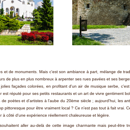
©
 et de monuments. Mais c'est son ambiance à part, mélange de traditio
teurs de plus en plus nombreux à arpenter ses rues pavées et ses berg
jolies façades colorées, en profitant d'un air de musique serbe, c'es
tier est réputé pour ses petits restaurants et un art de vivre gentimen
s de poètes et d'artistes à l'aube du 20ème siècle ; aujourd'hui, les an
op pittoresque pour être vraiment local ? Ce n'est pas tout à fait vrai. 
ser à côté d'une expérience réellement chaleureuse et légère.
uhaitent aller au-delà de cette image charmante mais peut-être tro