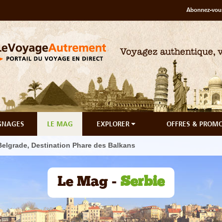
Abonnez-vous
GNAGES
LE MAG
EXPLORER
OFFRES & PROM
Belgrade, Destination Phare des Balkans
Le Mag -
Serbie