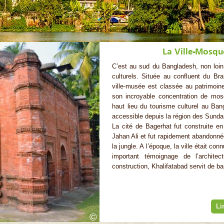
La Ville-Mosqu
C’est au sud du Bangladesh, non loin 
culturels. Située au confluent du B
ville-musée est classée au patrimoin
son incroyable concentration de mo
haut lieu du tourisme culturel au Ba
accessible depuis la région des Sunda
La cité de Bagerhat fut construite 
Jahan Ali et fut rapidement abandonn
la jungle. A l’époque, la ville était c
important témoignage de l’archit
construction, Khalifatabad servit de b
Li
©