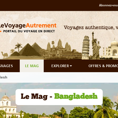
Abonnez-vous
GNAGES
LE MAG
EXPLORER
OFFRES & PROM
desh
Le Mag -
Bangladesh