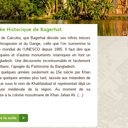
ée Historique de Bagerhat
©
de Calcutta, que Bagerhat dévoile ses infinis trésors
rahmapoutre et du Gange, celle que l’on surnomme la
e mondial de l’UNESCO depuis 1985. Il faut dire que
squées et d’autres monuments islamiques en font un
ngladesh. Une découverte incontournable et facilement
rbans, l’apogée du Patrimoine du Bangladesh.
en quelques années seulement au 15e siècle par Khan
ée quelques années plus tard, laissée aux méandres de
onnue sous le nom de Khalifatabad et représentait déjà un
ecture médiévale de la région. Au moment de sa
ase à la colonie musulmane de Khan Jahan Ali. (...)
re la suite
≻