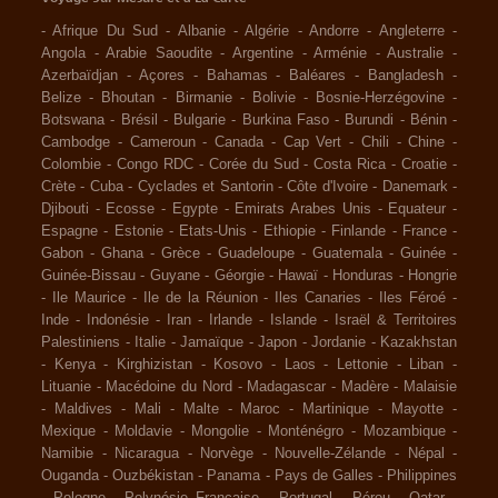
-
Afrique Du Sud
-
Albanie
-
Algérie
-
Andorre
-
Angleterre
-
Angola
-
Arabie Saoudite
-
Argentine
-
Arménie
-
Australie
-
Azerbaïdjan
-
Açores
-
Bahamas
-
Baléares
-
Bangladesh
-
Belize
-
Bhoutan
-
Birmanie
-
Bolivie
-
Bosnie-Herzégovine
-
Botswana
-
Brésil
-
Bulgarie
-
Burkina Faso
-
Burundi
-
Bénin
-
Cambodge
-
Cameroun
-
Canada
-
Cap Vert
-
Chili
-
Chine
-
Colombie
-
Congo RDC
-
Corée du Sud
-
Costa Rica
-
Croatie
-
Crète
-
Cuba
-
Cyclades et Santorin
-
Côte d'Ivoire
-
Danemark
-
Djibouti
-
Ecosse
-
Egypte
-
Emirats Arabes Unis
-
Equateur
-
Espagne
-
Estonie
-
Etats-Unis
-
Ethiopie
-
Finlande
-
France
-
Gabon
-
Ghana
-
Grèce
-
Guadeloupe
-
Guatemala
-
Guinée
-
Guinée-Bissau
-
Guyane
-
Géorgie
-
Hawaï
-
Honduras
-
Hongrie
-
Ile Maurice
-
Ile de la Réunion
-
Iles Canaries
-
Iles Féroé
-
Inde
-
Indonésie
-
Iran
-
Irlande
-
Islande
-
Israël & Territoires
Palestiniens
-
Italie
-
Jamaïque
-
Japon
-
Jordanie
-
Kazakhstan
-
Kenya
-
Kirghizistan
-
Kosovo
-
Laos
-
Lettonie
-
Liban
-
Lituanie
-
Macédoine du Nord
-
Madagascar
-
Madère
-
Malaisie
-
Maldives
-
Mali
-
Malte
-
Maroc
-
Martinique
-
Mayotte
-
Mexique
-
Moldavie
-
Mongolie
-
Monténégro
-
Mozambique
-
Namibie
-
Nicaragua
-
Norvège
-
Nouvelle-Zélande
-
Népal
-
Ouganda
-
Ouzbékistan
-
Panama
-
Pays de Galles
-
Philippines
-
Pologne
-
Polynésie Française
-
Portugal
-
Pérou
-
Qatar
-