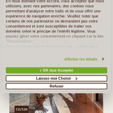
En nous donnant votre accord, vous acceptez que nous
utilisions, avec nos partenaires, des cookies nous
Le Mexique, un Monde de Pyramides
permettant d’analyser notre trafic et de vous offrir une
expérience de navigation enrichie. Veuillez noter que
certains de nos partenaires ne demandent pas votre
»
Tous les Articles sur le Mexique
consentement et sont susceptibles de traiter vos
données selon le principe de l'intérêt légitime. Vous
Quelques Idées de Voyages au Mexique
pouvez gérer votre consentement en cliquant sur le lien
"Personnaliser".
Couleurs du Mexique
Pour en savoir plus et paramétrer vos cookies, nous
vous invitons à consulter notre
politique en matière de
confidentialité et de cookies
.
Afficher les détails
√ OK tout Accepter
Laissez-moi Choisir
Refuser
13J/12N
©