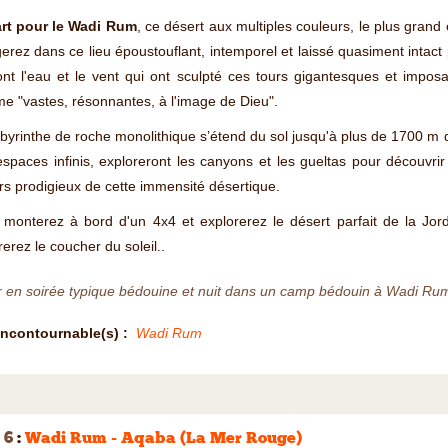
rt pour le Wadi Rum
, ce désert aux multiples couleurs, le plus grand
erez dans ce lieu époustouflant, intemporel et laissé quasiment intact p
ont l'eau et le vent qui ont sculpté ces tours gigantesques et impo
 "vastes, résonnantes, à l'image de Dieu".
byrinthe de roche monolithique s’étend du sol jusqu'à plus de 1700 m
spaces infinis, exploreront les canyons et les gueltas pour découvri
rs prodigieux de cette immensité désertique.
 monterez à bord d'un 4x4 et explorerez le désert parfait de la Jo
erez le coucher du soleil..
r en soirée typique bédouine et nuit dans un camp bédouin à Wadi Ru
Incontournable(s) :
Wadi Rum
 6
:
Wadi Rum - Aqaba (La Mer Rouge)