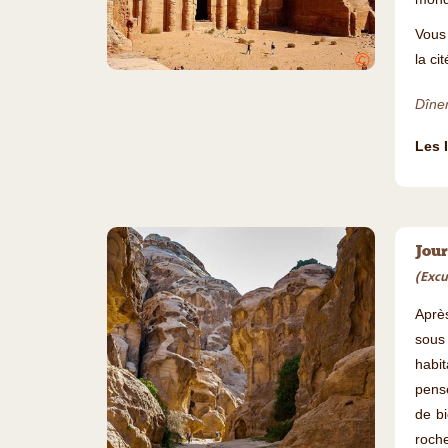
Vous 
©
la ci
Dîner
Les 
Jour
(Excu
Après
sou
habi
pense
de b
roche