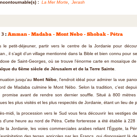
Incontournable(s) :
La Mer Morte
,
Jerash
 3
:
Amman - Madaba - Mont Nebo - Shobak - Pétra
 le petit-déjeuner, partir vers le centre de la Jordanie pour décou
., il s’agit d’un village mentionné dans la Bible et bien connu pour s
odoxe de Saint-Georges, où se trouve l'énorme carte en mosaïque de 
ïque du 6ème siècle de Jérusalem et de la Terre Sainte
.
inuation jusqu'au
Mont Nébo
, l'endroit idéal pour admirer la vue pan
ord de Madaba culmine le Mont Nébo. Selon la tradition, c’est depu
 promise avant de rendre son dernier souffle. Situé à 800 mètres d’
ques les plus visités et les plus respectés de Jordanie, étant un lieu de
ès-midi, la procession vers le Sud vous fera découvrir les vestiges de
 d'une heure au nord de Pétra. Cette forteresse a été établie à 228
 de la Jordanie, les voies commerciales arabes reliant l'Égypte, la P
'exploitation des terres agricoles par les Francs, qui disposaient là d