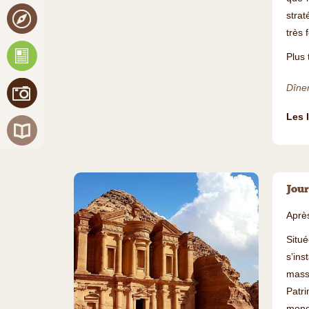
stra
très f
Plus 
Dîner
Les 
Jour
Après
Situé
s’ins
massi
Patr
monde