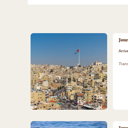
Jour
Arri
Trans
©