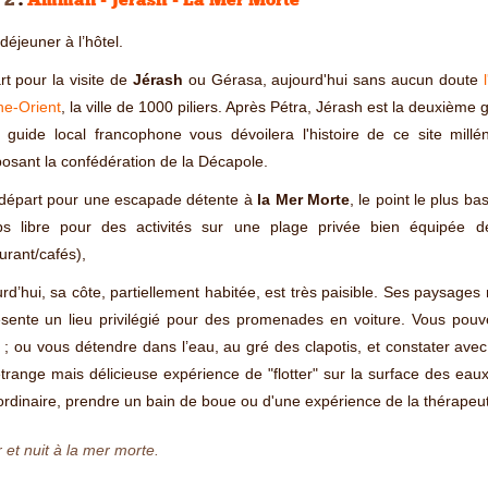
 2
:
Amman - Jérash - La Mer Morte
-déjeuner à l’hôtel.
t pour la visite de
Jérash
ou Gérasa, aujourd'hui sans aucun doute
he-Orient
, la ville de 1000 piliers. Après Pétra, Jérash est la deuxième 
 guide local francophone vous dévoilera l'histoire de ce site millé
sant la confédération de la Décapole.
 départ pour une escapade détente à
la Mer Morte
, le point le plus b
s libre pour des activités sur une plage privée bien équipée d
urant/cafés),
rd’hui, sa côte, partiellement habitée, est très paisible. Ses paysages
ésente un lieu privilégié pour des promenades en voiture. Vous pouv
 ; ou vous détendre dans l’eau, au gré des clapotis, et constater ave
étrange mais délicieuse expérience de "flotter" sur la surface des eaux d
rdinaire, prendre un bain de boue ou d'une expérience de la thérapeut
 et nuit à la mer morte.