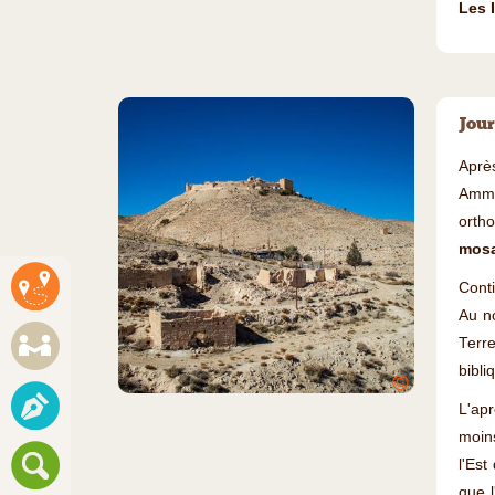
Les 
Jour
Après
Amman
orth
mosa
Cont
Au n
Terre
bibli
©
L'apr
moins
l'Est
que l