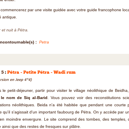
commencerez par une visite guidée avec votre guide francophone local,
té antique.
 et nuit à Pétra.
Incontournable(s) :
Petra
 5
:
Pétra - Petite Pétra - Wadi rum
rsion en Jeep 4*4)
 le petit-déjeuner, partir pour visiter le village néolithique de Beidh
s
le nom de Siq al-Barid
. Vous pouvez voir des reconstitutions sci
tations néolithiques. Beida n'a été habitée que pendant une courte
 qu'il s'agissait d'un important faubourg de Pétra. On y accède par un
ien moindre envergure. Le site comprend des tombes, des temples, d
 ainsi que des restes de fresques sur plâtre.