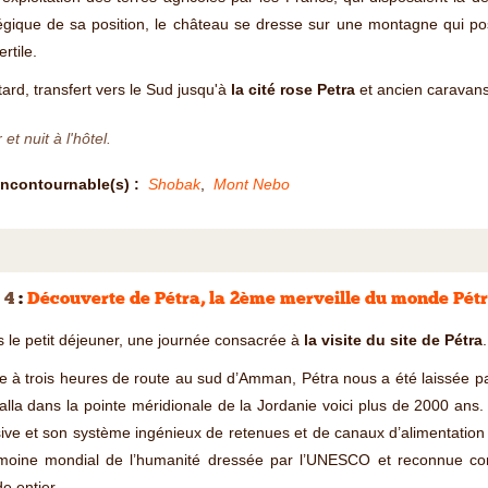
tégique de sa position, le château se dresse sur une montagne qui 
ertile.
tard, transfert vers le Sud jusqu'à
la cité rose Petra
et ancien caravans
 et nuit à l'hôtel.
Incontournable(s) :
Shobak
,
Mont Nebo
 4
:
Découverte de Pétra, la 2ème merveille du monde Pét
 le petit déjeuner, une journée consacrée à
la visite du site de Pétra
.
e à trois heures de route au sud d’Amman, Pétra nous a été laissée pa
talla dans la pointe méridionale de la Jordanie voici plus de 2000 ans.
ve et son système ingénieux de retenues et de canaux d’alimentation en
imoine mondial de l’humanité dressée par l’UNESCO et reconnue com
 entier.