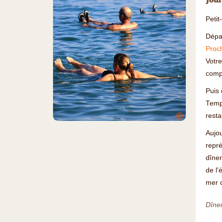
Jour
Petit
Dépar
Proc
Votre
compo
Puis
Temp
©
resta
Aujou
repr
dîner
de l'
mer o
Dîner