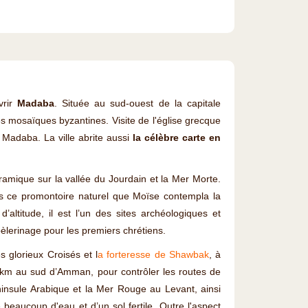
vrir
Madaba
. Située au sud-ouest de la capitale
es mosaïques byzantines. Visite de l'église grecque
Madaba. La ville abrite aussi
la célèbre carte en
oramique sur la vallée du Jourdain et la Mer Morte.
is ce promontoire naturel que Moïse contempla la
altitude, il est l’un des sites archéologiques et
 pèlerinage pour les premiers chrétiens.
s glorieux Croisés et l
a forteresse de Shawbak
, à
 km au sud d’Amman, pour contrôler les routes de
éninsule Arabique et la Mer Rouge au Levant, ainsi
e beaucoup d'eau et d’un sol fertile. Outre l'aspect