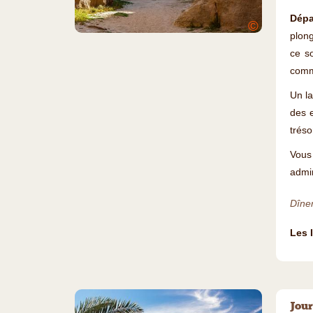
Dépa
©
plong
ce s
comme
Un la
des e
tréso
Vous
admir
Dîne
Les 
Jour