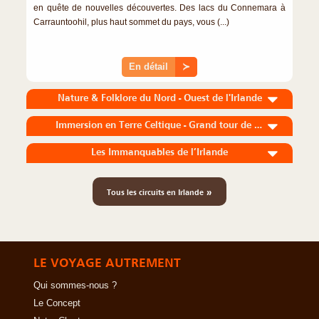
en quête de nouvelles découvertes. Des lacs du Connemara à
Carrauntoohil, plus haut sommet du pays, vous (...)
En détail
≻
Nature & Folklore du Nord - Ouest de l'Irlande
Immersion en Terre Celtique - Grand tour de l'Irlande
Les Immanquables de l’Irlande
»
Tous les circuits en Irlande
LE VOYAGE AUTREMENT
Qui sommes-nous ?
Le Concept