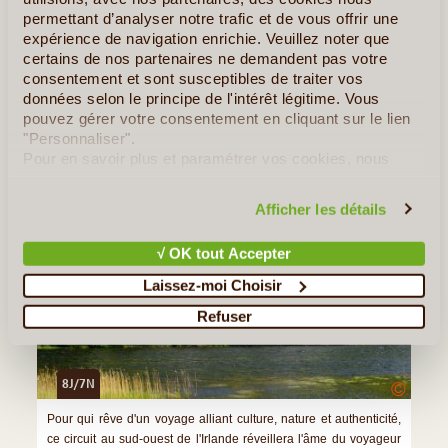
permettant d’analyser notre trafic et de vous offrir une
»
Tous les Articles sur l'Irlande
expérience de navigation enrichie. Veuillez noter que
certains de nos partenaires ne demandent pas votre
consentement et sont susceptibles de traiter vos
Quelques Idées de Voyages en Irlande
données selon le principe de l'intérêt légitime. Vous
pouvez gérer votre consentement en cliquant sur le lien
Balade Irlandaise, du Connemara au Comté de Kerry
"Personnaliser".
Pour en savoir plus et paramétrer vos cookies, nous
vous invitons à consulter notre
politique en matière de
confidentialité et de cookies
.
Afficher les détails
√ OK tout Accepter
Laissez-moi Choisir
Refuser
8J/7N
©
Pour qui rêve d'un voyage alliant culture, nature et authenticité,
ce circuit au sud-ouest de l'Irlande réveillera l'âme du voyageur