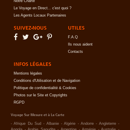
Notre Charte
Le Voyage en Direct... c'est quoi ?
Les Agents Locaux Partenaires
SUIVEZ-NOUS
UTILES
F.A.Q
Ils nous aident
Contacts
INFOS LÉGALES
Mentions légales
Conditions d'Utilisation et de Navigation
Politique de confidentialité & Cookies
Photos sur le Site et Copyrights
RGPD
Voyage Sur Mesure et à La Carte
-
Afrique Du Sud
-
Albanie
-
Algérie
-
Andorre
-
Angleterre
-
Angola
-
Arabie Saoudite
-
Argentine
-
Arménie
-
Australie
-