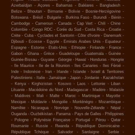
Azerbaïdjan
-
Açores
-
Bahamas
-
Baléares
-
Bangladesh
-
Belize
-
Bhoutan
-
Birmanie
-
Bolivie
-
Bosnie-Herzégovine
-
Botswana
-
Brésil
-
Bulgarie
-
Burkina Faso
-
Burundi
-
Bénin
-
Cambodge
-
Cameroun
-
Canada
-
Cap Vert
-
Chili
-
Chine
-
Colombie
-
Congo RDC
-
Corée du Sud
-
Costa Rica
-
Croatie
-
Crète
-
Cuba
-
Cyclades et Santorin
-
Côte d'Ivoire
-
Danemark
-
Djibouti
-
Ecosse
-
Egypte
-
Emirats Arabes Unis
-
Equateur
-
Espagne
-
Estonie
-
Etats-Unis
-
Ethiopie
-
Finlande
-
France
-
Gabon
-
Ghana
-
Grèce
-
Guadeloupe
-
Guatemala
-
Guinée
-
Guinée-Bissau
-
Guyane
-
Géorgie
-
Hawaï
-
Honduras
-
Hongrie
-
Ile Maurice
-
Ile de la Réunion
-
Iles Canaries
-
Iles Féroé
-
Inde
-
Indonésie
-
Iran
-
Irlande
-
Islande
-
Israël & Territoires
Palestiniens
-
Italie
-
Jamaïque
-
Japon
-
Jordanie
-
Kazakhstan
-
Kenya
-
Kirghizistan
-
Kosovo
-
Laos
-
Lettonie
-
Liban
-
Lituanie
-
Macédoine du Nord
-
Madagascar
-
Madère
-
Malaisie
-
Maldives
-
Mali
-
Malte
-
Maroc
-
Martinique
-
Mayotte
-
Mexique
-
Moldavie
-
Mongolie
-
Monténégro
-
Mozambique
-
Namibie
-
Nicaragua
-
Norvège
-
Nouvelle-Zélande
-
Népal
-
Ouganda
-
Ouzbékistan
-
Panama
-
Pays de Galles
-
Philippines
-
Pologne
-
Polynésie Française
-
Portugal
-
Pérou
-
Qatar
-
Roumanie
-
Russie
-
Rwanda
-
République Dominicaine
-
République Tchèque
-
Salvador
-
Sardaigne
-
Serbie
-