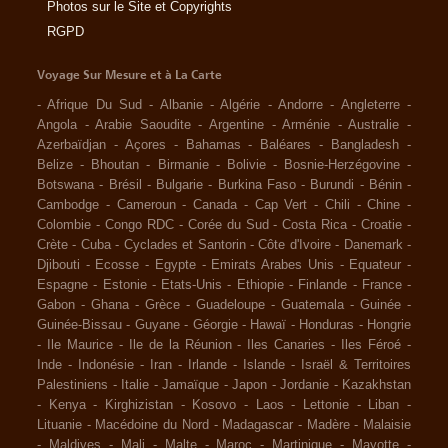
Photos sur le Site et Copyrights
RGPD
Voyage Sur Mesure et à La Carte
-
Afrique Du Sud
-
Albanie
-
Algérie
-
Andorre
-
Angleterre
-
Angola
-
Arabie Saoudite
-
Argentine
-
Arménie
-
Australie
-
Azerbaïdjan
-
Açores
-
Bahamas
-
Baléares
-
Bangladesh
-
Belize
-
Bhoutan
-
Birmanie
-
Bolivie
-
Bosnie-Herzégovine
-
Botswana
-
Brésil
-
Bulgarie
-
Burkina Faso
-
Burundi
-
Bénin
-
Cambodge
-
Cameroun
-
Canada
-
Cap Vert
-
Chili
-
Chine
-
Colombie
-
Congo RDC
-
Corée du Sud
-
Costa Rica
-
Croatie
-
Crète
-
Cuba
-
Cyclades et Santorin
-
Côte d'Ivoire
-
Danemark
-
Djibouti
-
Ecosse
-
Egypte
-
Emirats Arabes Unis
-
Equateur
-
Espagne
-
Estonie
-
Etats-Unis
-
Ethiopie
-
Finlande
-
France
-
Gabon
-
Ghana
-
Grèce
-
Guadeloupe
-
Guatemala
-
Guinée
-
Guinée-Bissau
-
Guyane
-
Géorgie
-
Hawaï
-
Honduras
-
Hongrie
-
Ile Maurice
-
Ile de la Réunion
-
Iles Canaries
-
Iles Féroé
-
Inde
-
Indonésie
-
Iran
-
Irlande
-
Islande
-
Israël & Territoires
Palestiniens
-
Italie
-
Jamaïque
-
Japon
-
Jordanie
-
Kazakhstan
-
Kenya
-
Kirghizistan
-
Kosovo
-
Laos
-
Lettonie
-
Liban
-
Lituanie
-
Macédoine du Nord
-
Madagascar
-
Madère
-
Malaisie
-
Maldives
-
Mali
-
Malte
-
Maroc
-
Martinique
-
Mayotte
-