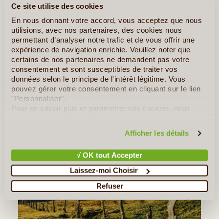
Ce site utilise des cookies
Lire la suite
≻
En nous donnant votre accord, vous acceptez que nous
utilisions, avec nos partenaires, des cookies nous
La Cité Perdue, sur les traces des Chasseurs de Trésors
permettant d’analyser notre trafic et de vous offrir une
expérience de navigation enrichie. Veuillez noter que
Voyager à la rencontre des peuples de la Sierra Nevada
certains de nos partenaires ne demandent pas votre
consentement et sont susceptibles de traiter vos
»
données selon le principe de l'intérêt légitime. Vous
Tous les Articles sur la Colombie
pouvez gérer votre consentement en cliquant sur le lien
"Personnaliser".
Quelques Idées de Voyages en Colombie
Pour en savoir plus et paramétrer vos cookies, nous
vous invitons à consulter notre
politique en matière de
Les Sentiers Inconnus de Colombie
confidentialité et de cookies
.
Afficher les détails
√ OK tout Accepter
Laissez-moi Choisir
Refuser