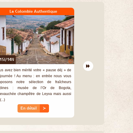
La Colombie Authentique
15J/14N
©
us avez bien mérité votre « pause déj » de
 journée ! Au menu : en entrée nous vous
oposons notre sélection de fraîcheurs
dines : musée de l’Or de Bogota,
evauchée champêtre de Leyva mais aussi
(...)
En détail
≻