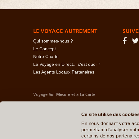
LE VOYAGE AUTREMENT
SUIVE
Qui sommes-nous ?
Le Concept
Notre Charte
Le Voyage en Direct... c'est quoi ?
Les Agents Locaux Partenaires
Voyage Sur Mesure et à La Carte
-
Afrique Du Sud
-
Albanie
-
Algérie
-
Andorre
-
Anglet
Belize
-
Bhoutan
-
Birmanie
-
Bolivie
-
Bosnie-Herzég
Ce site utilise des cookie
Chine
-
Colombie
-
Congo RDC
-
Corée du Sud
-
Co
Arabes Unis
-
Equateur
-
Espagne
-
Estonie
-
Etats-U
En nous donnant votre acc
Géorgie
-
Hawaï
-
Honduras
-
Hongrie
-
Ile Maurice
permettant d’analyser notre
Italie
-
Jamaïque
-
Japon
-
Jordanie
-
Kazakhstan
-
certains de nos partenair