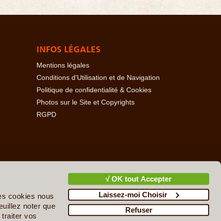
INFOS LÉGALES
Mentions légales
Conditions d'Utilisation et de Navigation
Politique de confidentialité & Cookies
Photos sur le Site et Copyrights
RGPD
baïdjan
-
Açores
-
Bahamas
-
Baléares
-
Bangladesh
-
-
Cambodge
-
Cameroun
-
Canada
-
Cap Vert
-
Chili
-
√ OK tout Accepter
ire
-
Danemark
-
Djibouti
-
Ecosse
-
Egypte
-
Emirats
Laissez-moi Choisir
upe
-
Guatemala
-
Guinée
-
Guinée-Bissau
-
Guyane
-
des cookies nous
n
-
Irlande
-
Islande
-
Israël & Territoires Palestiniens
-
euillez noter que
Refuser
cédoine du Nord
-
Madagascar
-
Madère
-
Malaisie
-
traiter vos