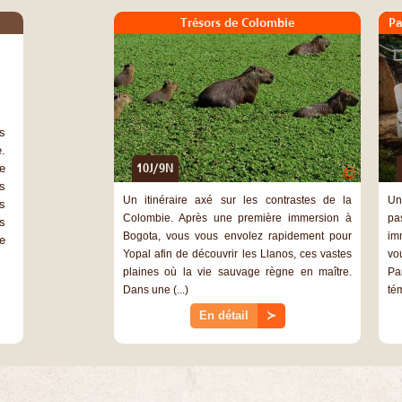
Trésors de Colombie
Pa
s
.
e
10J/9N
©
s
Un itinéraire axé sur les contrastes de la
Un
s
Colombie. Après une première immersion à
pa
s
Bogota, vous vous envolez rapidement pour
im
e
Yopal afin de découvrir les Llanos, ces vastes
vo
plaines où la vie sauvage règne en maître.
Pa
Dans une (...)
té
En détail
≻