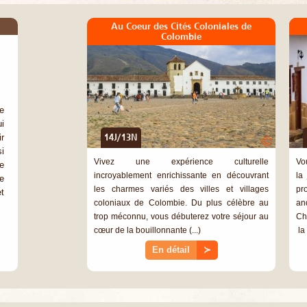
Au Coeur des Cités Coloniales de
Colombie
e
i
r
14J/13N
©
i
Vivez une expérience culturelle
Vo
e
incroyablement enrichissante en découvrant
la
e
les charmes variés des villes et villages
pr
t
coloniaux de Colombie. Du plus célèbre au
an
trop méconnu, vous débuterez votre séjour au
Ch
cœur de la bouillonnante (...)
la 
En détail
≻