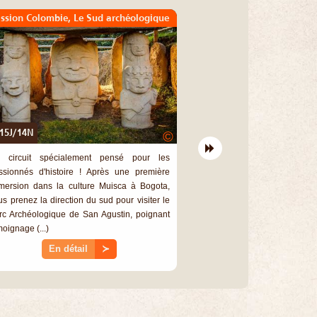
ssion Colombie, Le Sud archéologique
15J/14N
©
 circuit spécialement pensé pour les
ssionnés d'histoire ! Après une première
mersion dans la culture Muisca à Bogota,
us prenez la direction du sud pour visiter le
rc Archéologique de San Agustin, poignant
moignage (...)
En détail
≻