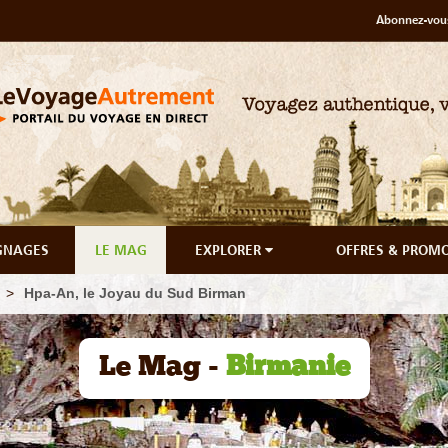
Abonnez-vous
GNAGES
LE MAG
EXPLORER
OFFRES & PROM
Hpa-An, le Joyau du Sud Birman
Le Mag -
Birmanie