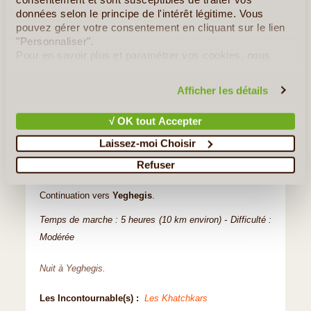
profiterez d’une vue à 360° imprenable sur le lac et les
données selon le principe de l'intérêt légitime. Vous
montagnes qui l’entourent.
pouvez gérer votre consentement en cliquant sur le lien
"Personnaliser".
Après la randonnée, route vers
Noradouz
, un ancien
Pour en savoir plus et paramétrer vos cookies, nous
cimetière où
se dressent près de 800 khatchkars
(croix
vous invitons à consulter notre
politique en matière de
de pierre) uniques à la culture arménienne, dont les plus
confidentialité et de cookies
.
Afficher les détails
anciens remontent au XIIe siècle.
Notre dernière étape de la journée sera
le caravansérail
√ OK tout Accepter
de Selim
, édifié sur l’ancienne Route de la Soie.
Laissez-moi Choisir
Autrefois, il offrait abri, nourriture et repos aux
Refuser
marchands, voyageurs et à leurs animaux.
Continuation vers
Yeghegis
.
Temps de marche : 5 heures (10 km environ) - Difficulté :
Modérée
Nuit à Yeghegis.
Les Incontournable(s) :
Les Khatchkars