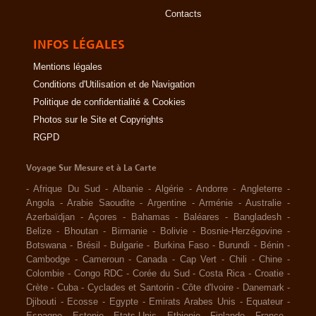
Contacts
INFOS LÉGALES
Mentions légales
Conditions d'Utilisation et de Navigation
Politique de confidentialité & Cookies
Photos sur le Site et Copyrights
RGPD
Voyage Sur Mesure et à La Carte
-
Afrique Du Sud
-
Albanie
-
Algérie
-
Andorre
-
Angleterre
-
Angola
-
Arabie Saoudite
-
Argentine
-
Arménie
-
Australie
-
Azerbaïdjan
-
Açores
-
Bahamas
-
Baléares
-
Bangladesh
-
Belize
-
Bhoutan
-
Birmanie
-
Bolivie
-
Bosnie-Herzégovine
-
Botswana
-
Brésil
-
Bulgarie
-
Burkina Faso
-
Burundi
-
Bénin
-
Cambodge
-
Cameroun
-
Canada
-
Cap Vert
-
Chili
-
Chine
-
Colombie
-
Congo RDC
-
Corée du Sud
-
Costa Rica
-
Croatie
-
Crète
-
Cuba
-
Cyclades et Santorin
-
Côte d'Ivoire
-
Danemark
-
Djibouti
-
Ecosse
-
Egypte
-
Emirats Arabes Unis
-
Equateur
-