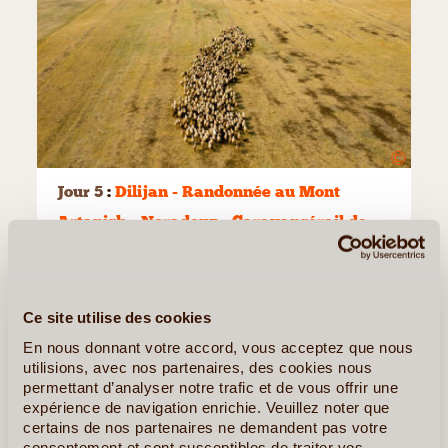
©
Jour 5
:
Dilijan - Randonnée au Mont
Artanish - Noradouz - Caravansérail de
Selim - Yeghegis
Après le petit-déjeuner à l’hôtel, nous reprendrons la route
vers le lac Sevan pour y entamer
la randonnée vers le
Ce site utilise des cookies
Mont Artanish
.
En nous donnant votre accord, vous acceptez que nous
utilisions, avec nos partenaires, des cookies nous
En gravissant le mont Artanish, les panoramas
permettant d’analyser notre trafic et de vous offrir une
deviennent de plus en plus spectaculaires. Depuis son
expérience de navigation enrichie. Veuillez noter que
sommet, à environ 2 450 mètres d’altitude, vous
certains de nos partenaires ne demandent pas votre
consentement et sont susceptibles de traiter vos