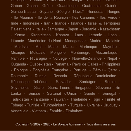
Espagne
-
Estonie
-
Etats-Unis
-
Ethiopie
-
Finlande
-
France
-
Gabon
-
Ghana
-
Grèce
-
Guadeloupe
-
Guatemala
-
Guinée
-
Guinée-Bissau
-
Guyane
-
Géorgie
-
Hawaï
-
Honduras
-
Hongrie
-
Ile Maurice
-
Ile de la Réunion
-
Iles Canaries
-
Iles Féroé
-
Inde
-
Indonésie
-
Iran
-
Irlande
-
Islande
-
Israël & Territoires
Palestiniens
-
Italie
-
Jamaïque
-
Japon
-
Jordanie
-
Kazakhstan
-
Kenya
-
Kirghizistan
-
Kosovo
-
Laos
-
Lettonie
-
Liban
-
Lituanie
-
Macédoine du Nord
-
Madagascar
-
Madère
-
Malaisie
-
Maldives
-
Mali
-
Malte
-
Maroc
-
Martinique
-
Mayotte
-
Mexique
-
Moldavie
-
Mongolie
-
Monténégro
-
Mozambique
-
Namibie
-
Nicaragua
-
Norvège
-
Nouvelle-Zélande
-
Népal
-
Ouganda
-
Ouzbékistan
-
Panama
-
Pays de Galles
-
Philippines
-
Pologne
-
Polynésie Française
-
Portugal
-
Pérou
-
Qatar
-
Roumanie
-
Russie
-
Rwanda
-
République Dominicaine
-
République Tchèque
-
Salvador
-
Sardaigne
-
Serbie
-
Seychelles
-
Sicile
-
Sierra Leone
-
Singapour
-
Slovénie
-
Sri
Lanka
-
Suisse
-
Sultanat d'Oman
-
Suède
-
Sénégal
-
Tadjikistan
-
Tanzanie
-
Taïwan
-
Thaïlande
-
Togo
-
Trinité et
Tobago
-
Tunisie
-
Turkménistan
-
Turquie
-
Ukraine
-
Uruguay
-
Venezuela
-
Vietnam
-
Zambie
-
Zimbabwe
Copyright © 2009 - 2026 - Le Voyage Autrement - Tous droits réservés