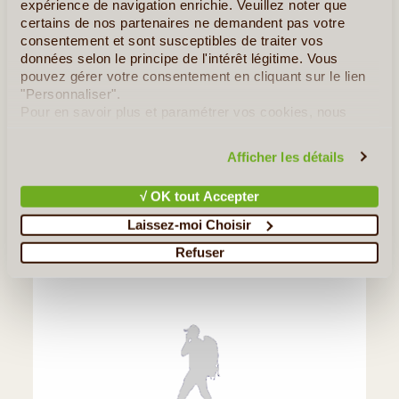
expérience de navigation enrichie. Veuillez noter que
certains de nos partenaires ne demandent pas votre
consentement et sont susceptibles de traiter vos
Terra Balka - Croatie
données selon le principe de l'intérêt légitime. Vous
CHRISTINE B.
pouvez gérer votre consentement en cliquant sur le lien
DU 08/04/2023 AU 26/04/2023
"Personnaliser".
Voyage très intéressant et merci encore à Terra Balka
Pour en savoir plus et paramétrer vos cookies, nous
exactement la dose de liberté que nous voulions mais avec
vous invitons à consulter notre
politique en matière de
l'encadrement de terra Balka qui a été réactif à chaque contact
confidentialité et de cookies
.
Afficher les détails
pour la préparation du voyage , les détails du carnet de route, (...)
√ OK tout Accepter
Lire la suite
≻
Laissez-moi Choisir
Refuser