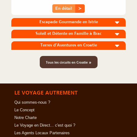
En détail
≻
Escapade Gourmande en Istrie
Soleil et Détente en Famille à Brac
Terres d’Aventures en Croatie
»
Tous les circuits en Croatie
LE VOYAGE AUTREMENT
Qui sommes-nous ?
Le Concept
Notre Charte
Le Voyage en Direct... c'est quoi ?
Les Agents Locaux Partenaires