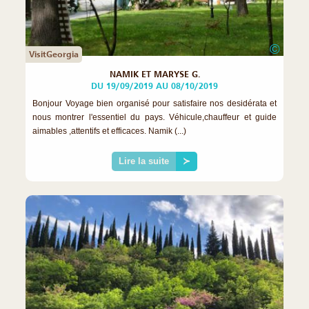
©
VisitGeorgia
NAMIK ET MARYSE G.
DU 19/09/2019 AU 08/10/2019
Bonjour Voyage bien organisé pour satisfaire nos desidérata et
nous montrer l'essentiel du pays. Véhicule,chauffeur et guide
aimables ,attentifs et efficaces. Namik (...)
Lire la suite
≻