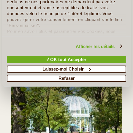
certains de nos partenaires ne demandent pas votre
consentement et sont susceptibles de traiter vos
données selon le principe de l'intérêt légitime. Vous
VisitGeorgia
pouvez gérer votre consentement en cliquant sur le lien
HÉLÈNE M.
"Personnaliser".
DU 13/09/2020 AU 22/09/2020
Pour en savoir plus et paramétrer vos cookies, nous
L'organisation avec l'agence et le voyage se sont très bien
vous invitons à consulter notre
politique en matière de
passés. Je remercie Nino notre intermédiaire avec qui j'ai fait des
confidentialité et de cookies
.
Afficher les détails
échanges par mail pour organiser mon voyage. Lia, la guide qui
nous a donné les détails à chacune de nos visites. (...)
√ OK tout Accepter
Lire la suite
≻
Laissez-moi Choisir
Refuser