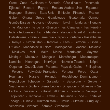
Crète
-
Cuba
-
Cyclades et Santorin
-
Côte d'Ivoire
-
Danemark
-
Djibouti
-
Ecosse
-
Egypte
-
Emirats Arabes Unis
-
Equateur
-
Espagne
-
Estonie
-
Etats-Unis
-
Ethiopie
-
Finlande
-
France
-
Gabon
-
Ghana
-
Grèce
-
Guadeloupe
-
Guatemala
-
Guinée
-
Guinée-Bissau
-
Guyane
-
Géorgie
-
Hawaï
-
Honduras
-
Hongrie
-
Ile Maurice
-
Ile de la Réunion
-
Iles Canaries
-
Iles Féroé
-
Inde
-
Indonésie
-
Iran
-
Irlande
-
Islande
-
Israël & Territoires
Palestiniens
-
Italie
-
Jamaïque
-
Japon
-
Jordanie
-
Kazakhstan
-
Kenya
-
Kirghizistan
-
Kosovo
-
Laos
-
Lettonie
-
Liban
-
Lituanie
-
Macédoine du Nord
-
Madagascar
-
Madère
-
Malaisie
-
Maldives
-
Mali
-
Malte
-
Maroc
-
Martinique
-
Mayotte
-
Mexique
-
Moldavie
-
Mongolie
-
Monténégro
-
Mozambique
-
Namibie
-
Nicaragua
-
Norvège
-
Nouvelle-Zélande
-
Népal
-
Ouganda
-
Ouzbékistan
-
Panama
-
Pays de Galles
-
Philippines
-
Pologne
-
Polynésie Française
-
Portugal
-
Pérou
-
Qatar
-
Roumanie
-
Russie
-
Rwanda
-
République Dominicaine
-
République Tchèque
-
Salvador
-
Sardaigne
-
Serbie
-
Seychelles
-
Sicile
-
Sierra Leone
-
Singapour
-
Slovénie
-
Sri
Lanka
-
Suisse
-
Sultanat d'Oman
-
Suède
-
Sénégal
-
Tadjikistan
-
Tanzanie
-
Taïwan
-
Thaïlande
-
Togo
-
Trinité et
Tobago
-
Tunisie
-
Turkménistan
-
Turquie
-
Ukraine
-
Uruguay
-
Venezuela
-
Vietnam
-
Zambie
-
Zimbabwe