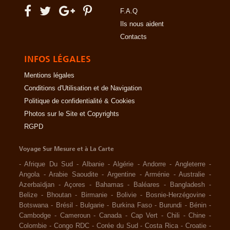
F.A.Q
Ils nous aident
Contacts
INFOS LÉGALES
Mentions légales
Conditions d'Utilisation et de Navigation
Politique de confidentialité & Cookies
Photos sur le Site et Copyrights
RGPD
Voyage Sur Mesure et à La Carte
-
Afrique Du Sud
-
Albanie
-
Algérie
-
Andorre
-
Angleterre
-
Angola
-
Arabie Saoudite
-
Argentine
-
Arménie
-
Australie
-
Azerbaïdjan
-
Açores
-
Bahamas
-
Baléares
-
Bangladesh
-
Belize
-
Bhoutan
-
Birmanie
-
Bolivie
-
Bosnie-Herzégovine
-
Botswana
-
Brésil
-
Bulgarie
-
Burkina Faso
-
Burundi
-
Bénin
-
Cambodge
-
Cameroun
-
Canada
-
Cap Vert
-
Chili
-
Chine
-
Colombie
-
Congo RDC
-
Corée du Sud
-
Costa Rica
-
Croatie
-