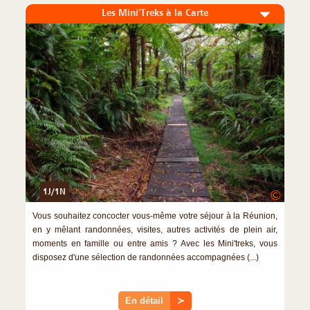
Les Mini'Treks à la Carte
1J/1N
©
Vous souhaitez concocter vous-même votre séjour à la Réunion,
en y mêlant randonnées, visites, autres activités de plein air,
moments en famille ou entre amis ? Avec les Mini'treks, vous
disposez d'une sélection de randonnées accompagnées (...)
En détail
≻