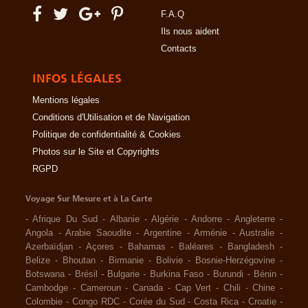
F.A.Q
Ils nous aident
Contacts
INFOS LÉGALES
Mentions légales
Conditions d'Utilisation et de Navigation
Politique de confidentialité & Cookies
Photos sur le Site et Copyrights
RGPD
Voyage Sur Mesure et à La Carte
-
Afrique Du Sud
-
Albanie
-
Algérie
-
Andorre
-
Angleterre
-
Angola
-
Arabie Saoudite
-
Argentine
-
Arménie
-
Australie
-
Azerbaïdjan
-
Açores
-
Bahamas
-
Baléares
-
Bangladesh
-
Belize
-
Bhoutan
-
Birmanie
-
Bolivie
-
Bosnie-Herzégovine
-
Botswana
-
Brésil
-
Bulgarie
-
Burkina Faso
-
Burundi
-
Bénin
-
Cambodge
-
Cameroun
-
Canada
-
Cap Vert
-
Chili
-
Chine
-
Colombie
-
Congo RDC
-
Corée du Sud
-
Costa Rica
-
Croatie
-