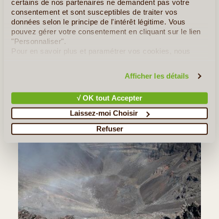
certains de nos partenaires ne demandent pas votre
Sentiers et Découvertes
consentement et sont susceptibles de traiter vos
ERIC V.
données selon le principe de l'intérêt légitime. Vous
DU 13/10/2024 AU 02/11/2024
pouvez gérer votre consentement en cliquant sur le lien
Mon voyage à la Réunion comprenait 2 parties: une première
"Personnaliser".
semaine pour randonner sur le GRR1 avec mon cousin, et une
Pour en savoir plus et paramétrer vos cookies, nous
seconde partie de 2 semaines de tourisme plus classique, avec 6
vous invitons à consulter notre
politique en matière de
amis. La première partie était organisée en totalité par (...)
confidentialité et de cookies
.
Afficher les détails
Lire la suite
≻
√ OK tout Accepter
Laissez-moi Choisir
Refuser