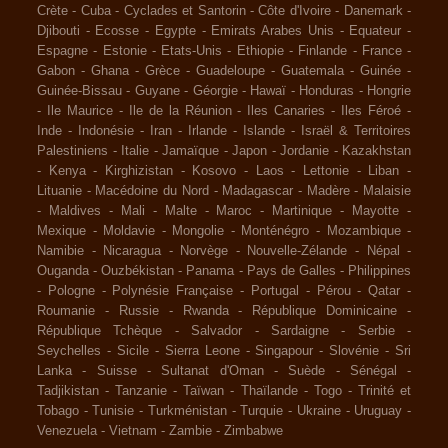
Crète
-
Cuba
-
Cyclades et Santorin
-
Côte d'Ivoire
-
Danemark
-
Djibouti
-
Ecosse
-
Egypte
-
Emirats Arabes Unis
-
Equateur
-
Espagne
-
Estonie
-
Etats-Unis
-
Ethiopie
-
Finlande
-
France
-
Gabon
-
Ghana
-
Grèce
-
Guadeloupe
-
Guatemala
-
Guinée
-
Guinée-Bissau
-
Guyane
-
Géorgie
-
Hawaï
-
Honduras
-
Hongrie
-
Ile Maurice
-
Ile de la Réunion
-
Iles Canaries
-
Iles Féroé
-
Inde
-
Indonésie
-
Iran
-
Irlande
-
Islande
-
Israël & Territoires
Palestiniens
-
Italie
-
Jamaïque
-
Japon
-
Jordanie
-
Kazakhstan
-
Kenya
-
Kirghizistan
-
Kosovo
-
Laos
-
Lettonie
-
Liban
-
Lituanie
-
Macédoine du Nord
-
Madagascar
-
Madère
-
Malaisie
-
Maldives
-
Mali
-
Malte
-
Maroc
-
Martinique
-
Mayotte
-
Mexique
-
Moldavie
-
Mongolie
-
Monténégro
-
Mozambique
-
Namibie
-
Nicaragua
-
Norvège
-
Nouvelle-Zélande
-
Népal
-
Ouganda
-
Ouzbékistan
-
Panama
-
Pays de Galles
-
Philippines
-
Pologne
-
Polynésie Française
-
Portugal
-
Pérou
-
Qatar
-
Roumanie
-
Russie
-
Rwanda
-
République Dominicaine
-
République Tchèque
-
Salvador
-
Sardaigne
-
Serbie
-
Seychelles
-
Sicile
-
Sierra Leone
-
Singapour
-
Slovénie
-
Sri
Lanka
-
Suisse
-
Sultanat d'Oman
-
Suède
-
Sénégal
-
Tadjikistan
-
Tanzanie
-
Taïwan
-
Thaïlande
-
Togo
-
Trinité et
Tobago
-
Tunisie
-
Turkménistan
-
Turquie
-
Ukraine
-
Uruguay
-
Venezuela
-
Vietnam
-
Zambie
-
Zimbabwe