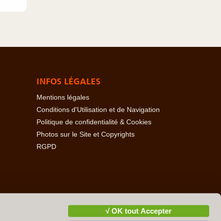
INFOS LÉGALES
Mentions légales
Conditions d'Utilisation et de Navigation
Politique de confidentialité & Cookies
Photos sur le Site et Copyrights
RGPD
baïdjan
-
Açores
-
Bahamas
-
Baléares
-
Bangladesh
-
-
Cambodge
-
Cameroun
-
Canada
-
Cap Vert
-
Chili
-
√ OK tout Accepter
ire
-
Danemark
-
Djibouti
-
Ecosse
-
Egypte
-
Emirats