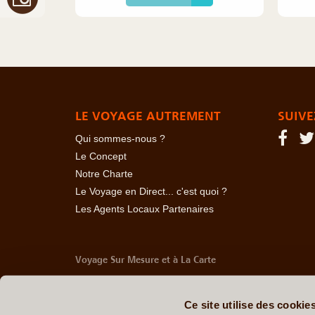
LE VOYAGE AUTREMENT
SUIVE
Qui sommes-nous ?
Le Concept
Notre Charte
Le Voyage en Direct... c'est quoi ?
Les Agents Locaux Partenaires
Voyage Sur Mesure et à La Carte
-
Afrique Du Sud
-
Albanie
-
Algérie
-
Andorre
-
Anglet
Belize
-
Bhoutan
-
Birmanie
-
Bolivie
-
Bosnie-Herzég
Ce site utilise des cookie
Chine
-
Colombie
-
Congo RDC
-
Corée du Sud
-
Co