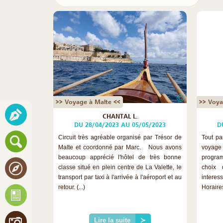
©
>> Voyage à Malte <<
>> Voya
CHANTAL L.
DU 28/04/2023 AU 05/05/2023
D
Circuit très agréable organisé par Trésor de
Tout par
Malte et coordonné par Marc. Nous avons
voyage 
beaucoup apprécié l'hôtel de très bonne
program
classe situé en plein centre de La Valette, le
choix 
transport par taxi à l'arrivée à l'aéroport et au
interess
retour. (...)
Horaires 
Lire la suite
≻