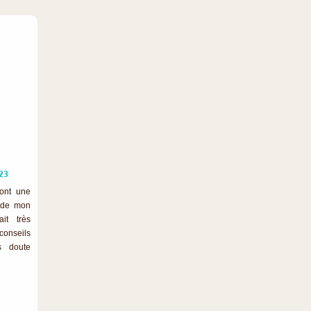
23
sont une
s de mon
ait très
conseils
ns doute