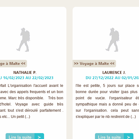
ge à Malte <<
>> Voyage à Malte <<
NATHALIE P.
LAURENCE J.
U 16/02/2023 AU 22/02/2023
DU 27/12/2022 AU 02/01/20
fait L'organisation l'accueil avant le
l'ile est petite, 5 jours sur place 
avec des appels frequents et un bon
bonne durée pour visiter (pas plu
me. Marc très disponible. Très bon
point de vue)e. l'organisateur ét
d'hotel. Voyage avec guide très
sympathique mais a donné peu de 
ant. tout s'est déroulé parfaitement .
sur l'organisation. cela peut sa
etc... Un petit (...)
s'expliquer par le nb restreint de (...)
Lire la suite
≻
Lire la suite
≻