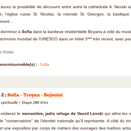
aurez la possibilité de découvrir entre autre la cathédrale A. Nevski a
e, l’église russe St. Nicolas, la rotonde St. Georges, la basilique 
ement…
 dormirez à
Sofia
dans la banlieue résidentielle Boyana à côté du musée
trimoine mondial de l'UNESCO dans un hôtel 3*** très récent, avec peu
 l'hôtel.
Incontournable(s) :
Sofia
 2
:
Sofia - Troyan - Bojentsi
 spirituelle / Etape 280 Kms
visiterez le
monastère, jadis refuge de Vassil Levski
qui attire les 
le "conservatoire" de l'identité nationale qu'il représente. A côté du m
st une exposition par corps de métiers des ouvrages des maîtres artisan