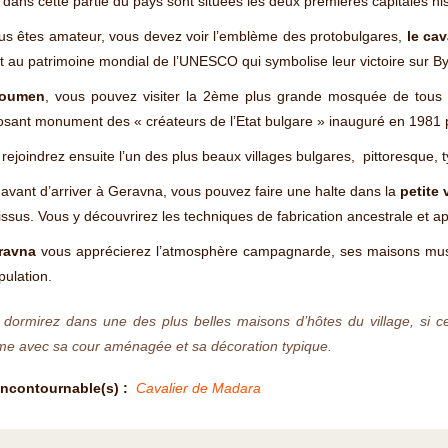
, dans cette partie du pays sont situées les deux premières capitales hist
us êtes amateur, vous devez voir l’emblème des protobulgares,
le ca
it au patrimoine mondial de l’UNESCO qui symbolise leur victoire sur By
oumen
, vous pouvez visiter la 2ème plus grande mosquée de tous
osant monument des « créateurs de l’Etat bulgare » inauguré en 1981 p
rejoindrez ensuite l’un des plus beaux villages bulgares, pittoresque, t
avant d’arriver à Geravna, vous pouvez faire une halte dans la
petite 
issus. Vous y découvrirez les techniques de fabrication ancestrale et ap
ravna
vous apprécierez l’atmosphère campagnarde, ses maisons musée
pulation.
dormirez dans une des plus belles maisons d’hôtes du village, si ce 
me avec sa cour aménagée et sa décoration typique.
Incontournable(s) :
Cavalier de Madara