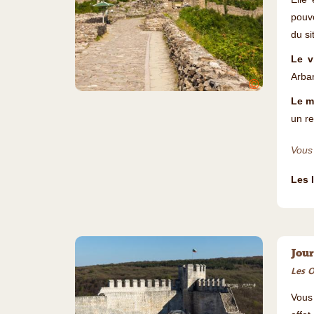
pouvo
du si
Le v
Arban
©
Le m
un re
Vous 
Les 
Jour
Les O
Vous