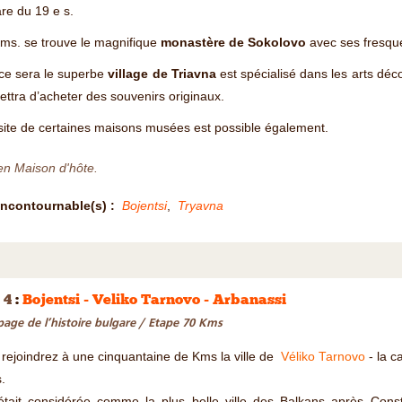
re du 19 e s.
ms. se trouve le magnifique
monastère de Sokolovo
avec ses fresque
ce sera le superbe
village de Triavna
est spécialisé dans les arts déc
ttra d’acheter des souvenirs originaux.
site de certaines maisons musées est possible également.
en Maison d'hôte.
Incontournable(s) :
Bojentsi
,
Tryavna
 4
:
Bojentsi - Veliko Tarnovo - Arbanassi
age de l’histoire bulgare / Etape 70 Kms
rejoindrez à une cinquantaine de Kms la ville de
Véliko Tarnovo
- la c
.
 était considérée comme la plus belle ville des Balkans après Cons