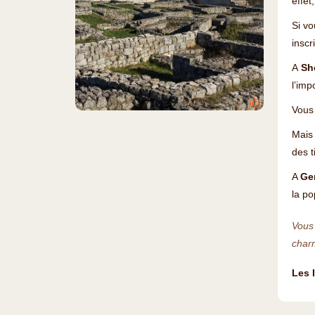
effet
Si vo
inscr
A
Sh
l’imp
©
Vous 
Mais 
des t
A
Ge
la po
Vous 
char
Les 