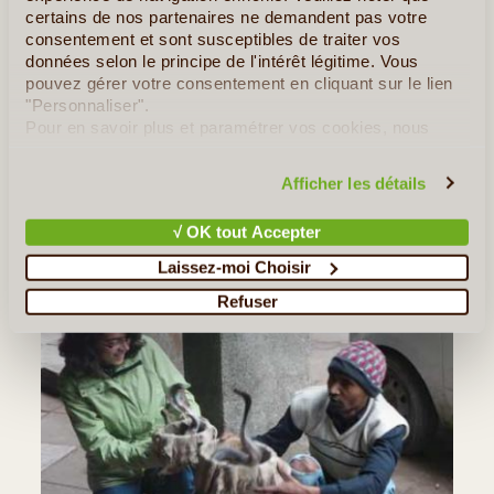
certains de nos partenaires ne demandent pas votre
consentement et sont susceptibles de traiter vos
BB Voyage - India Experience
données selon le principe de l'intérêt légitime. Vous
pouvez gérer votre consentement en cliquant sur le lien
FRANCK L. ET SES AMIS
DU 16/01/2014 AU 26/01/2014
"Personnaliser".
Pour en savoir plus et paramétrer vos cookies, nous
Bonjour Voyage des plus plaisant avec une bonne organisation
vous invitons à consulter notre
politique en matière de
mais assez intense au vu des grandes distances parcourues en
confidentialité et de cookies
.
10 jours uniquement. heureusement que nous avons pris l'option
Afficher les détails
vol interne au lieu du train. Excellente disponibilité de (...)
√ OK tout Accepter
Lire la suite
≻
Laissez-moi Choisir
Refuser