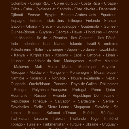
Colombie
-
Congo RDC
-
Corée du Sud
-
Costa Rica
-
Croatie
-
Crète
-
Cuba
-
Cyclades et Santorin
-
Côte d'Ivoire
-
Danemark
-
Djibouti
-
Ecosse
-
Egypte
-
Emirats Arabes Unis
-
Equateur
-
Espagne
-
Estonie
-
Etats-Unis
-
Ethiopie
-
Finlande
-
France
-
Gabon
-
Ghana
-
Grèce
-
Guadeloupe
-
Guatemala
-
Guinée
-
Guinée-Bissau
-
Guyane
-
Géorgie
-
Hawaï
-
Honduras
-
Hongrie
-
Ile Maurice
-
Ile de la Réunion
-
Iles Canaries
-
Iles Féroé
-
Inde
-
Indonésie
-
Iran
-
Irlande
-
Islande
-
Israël & Territoires
Palestiniens
-
Italie
-
Jamaïque
-
Japon
-
Jordanie
-
Kazakhstan
-
Kenya
-
Kirghizistan
-
Kosovo
-
Laos
-
Lettonie
-
Liban
-
Lituanie
-
Macédoine du Nord
-
Madagascar
-
Madère
-
Malaisie
-
Maldives
-
Mali
-
Malte
-
Maroc
-
Martinique
-
Mayotte
-
Mexique
-
Moldavie
-
Mongolie
-
Monténégro
-
Mozambique
-
Namibie
-
Nicaragua
-
Norvège
-
Nouvelle-Zélande
-
Népal
-
Ouganda
-
Ouzbékistan
-
Panama
-
Pays de Galles
-
Philippines
-
Pologne
-
Polynésie Française
-
Portugal
-
Pérou
-
Qatar
-
Roumanie
-
Russie
-
Rwanda
-
République Dominicaine
-
République Tchèque
-
Salvador
-
Sardaigne
-
Serbie
-
Seychelles
-
Sicile
-
Sierra Leone
-
Singapour
-
Slovénie
-
Sri
Lanka
-
Suisse
-
Sultanat d'Oman
-
Suède
-
Sénégal
-
Tadjikistan
-
Tanzanie
-
Taïwan
-
Thaïlande
-
Togo
-
Trinité et
Tobago
-
Tunisie
-
Turkménistan
-
Turquie
-
Ukraine
-
Uruguay
-