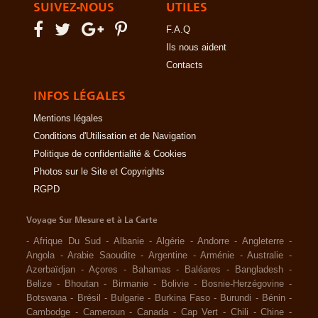
SUIVEZ-NOUS
UTILES
F.A.Q
Ils nous aident
Contacts
INFOS LÉGALES
Mentions légales
Conditions d'Utilisation et de Navigation
Politique de confidentialité & Cookies
Photos sur le Site et Copyrights
RGPD
Voyage Sur Mesure et à La Carte
-
Afrique Du Sud
-
Albanie
-
Algérie
-
Andorre
-
Angleterre
-
Angola
-
Arabie Saoudite
-
Argentine
-
Arménie
-
Australie
-
Azerbaïdjan
-
Açores
-
Bahamas
-
Baléares
-
Bangladesh
-
Belize
-
Bhoutan
-
Birmanie
-
Bolivie
-
Bosnie-Herzégovine
-
Botswana
-
Brésil
-
Bulgarie
-
Burkina Faso
-
Burundi
-
Bénin
-
Cambodge
-
Cameroun
-
Canada
-
Cap Vert
-
Chili
-
Chine
-