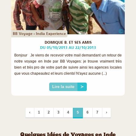
©
BB Voyage - India Experience
DOMIQUE B. ET SES AMIS
DU 05/10/2013 AU 22/10/2013
Bonjour Je viens de recevoir votre mail demandant un retour de
notre voyage en Inde par BB Voyages: je trouve vraiment très
bien et très pro de votre part de suivre ainsi les agences locales
que vous chapeautez et leurs clients! N'ayez aucune (...)
Lire la suite
≻
‹
1
2
3
4
5
6
7
›
Quelques Idées de Voyages en Inde