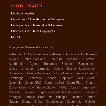
INFOS LÉGALES
Mentions légales
Conditions d'Utilisation et de Navigation
Politique de confidentialité & Cookies
Photos sur le Site et Copyrights
RGPD
Voyage Sur Mesure et à La Carte
-
Afrique Du Sud
-
Albanie
-
Algérie
-
Andorre
-
Angleterre
-
Angola
-
Arabie Saoudite
-
Argentine
-
Arménie
-
Australie
-
Azerbaïdjan
-
Açores
-
Bahamas
-
Baléares
-
Bangladesh
-
Belize
-
Bhoutan
-
Birmanie
-
Bolivie
-
Bosnie-Herzégovine
-
Botswana
-
Brésil
-
Bulgarie
-
Burkina Faso
-
Burundi
-
Bénin
-
Cambodge
-
Cameroun
-
Canada
-
Cap Vert
-
Chili
-
Chine
-
Colombie
-
Congo RDC
-
Corée du Sud
-
Costa Rica
-
Croatie
-
Crète
-
Cuba
-
Cyclades et Santorin
-
Côte d'Ivoire
-
Danemark
-
Djibouti
-
Ecosse
-
Egypte
-
Emirats Arabes Unis
-
Equateur
-
Espagne
-
Estonie
-
Etats-Unis
-
Ethiopie
-
Finlande
-
France
-
Gabon
-
Ghana
-
Grèce
-
Guadeloupe
-
Guatemala
-
Guinée
-