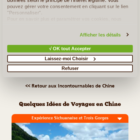
sous le nom de Canton, est une ville qui a mauvaise
pouvez gérer votre consentement en cliquant sur le lien
réputation. Située dans le Sud de la Chine, dans l'ombre de
"Personnaliser".
sa célèbre voisine Hong-Kong, Guangzhou est perçue par
Pour en savoir plus et paramétrer vos cookies, nous
les Chinois comme (...)
vous invitons à consulter notre
politique en matière de
confidentialité et de cookies
.
Afficher les détails
Lire la suite
≻
√ OK tout Accepter
La Cité Interdite
Laissez-moi Choisir
Refuser
La Forêt de Pierre de Shilin
<< Retour aux Incontournables de Chine
Quelques Idées de Voyages en Chine
Expérience Sichuanaise et Trois Gorges