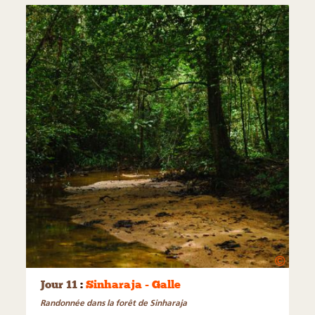
©
Jour 11
:
Sinharaja - Galle
Randonnée dans la forêt de Sinharaja