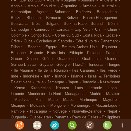
-
Afrique Du Sud
-
Albanie
-
Algérie
-
Andorre
-
Angleterre
-
Angola
-
Arabie Saoudite
-
Argentine
-
Arménie
-
Australie
-
Azerbaïdjan
-
Açores
-
Bahamas
-
Baléares
-
Bangladesh
-
Belize
-
Bhoutan
-
Birmanie
-
Bolivie
-
Bosnie-Herzégovine
-
Botswana
-
Brésil
-
Bulgarie
-
Burkina Faso
-
Burundi
-
Bénin
-
Cambodge
-
Cameroun
-
Canada
-
Cap Vert
-
Chili
-
Chine
-
Colombie
-
Congo RDC
-
Corée du Sud
-
Costa Rica
-
Croatie
-
Crète
-
Cuba
-
Cyclades et Santorin
-
Côte d'Ivoire
-
Danemark
-
Djibouti
-
Ecosse
-
Egypte
-
Emirats Arabes Unis
-
Equateur
-
Espagne
-
Estonie
-
Etats-Unis
-
Ethiopie
-
Finlande
-
France
-
Gabon
-
Ghana
-
Grèce
-
Guadeloupe
-
Guatemala
-
Guinée
-
Guinée-Bissau
-
Guyane
-
Géorgie
-
Hawaï
-
Honduras
-
Hongrie
-
Ile Maurice
-
Ile de la Réunion
-
Iles Canaries
-
Iles Féroé
-
Inde
-
Indonésie
-
Iran
-
Irlande
-
Islande
-
Israël & Territoires
Palestiniens
-
Italie
-
Jamaïque
-
Japon
-
Jordanie
-
Kazakhstan
-
Kenya
-
Kirghizistan
-
Kosovo
-
Laos
-
Lettonie
-
Liban
-
Lituanie
-
Macédoine du Nord
-
Madagascar
-
Madère
-
Malaisie
-
Maldives
-
Mali
-
Malte
-
Maroc
-
Martinique
-
Mayotte
-
Mexique
-
Moldavie
-
Mongolie
-
Monténégro
-
Mozambique
-
Namibie
-
Nicaragua
-
Norvège
-
Nouvelle-Zélande
-
Népal
-
Ouganda
-
Ouzbékistan
-
Panama
-
Pays de Galles
-
Philippines
-
Pologne
-
Polynésie Française
-
Portugal
-
Pérou
-
Qatar
-
Roumanie
-
Russie
-
Rwanda
-
République Dominicaine
-