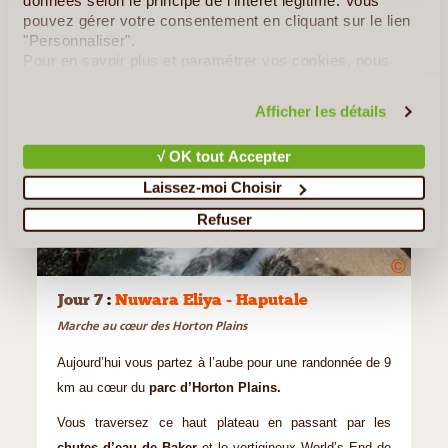
données selon le principe de l'intérêt légitime. Vous
pouvez gérer votre consentement en cliquant sur le lien
"Personnaliser".
Pour en savoir plus et paramétrer vos cookies, nous
vous invitons à consulter notre
politique en matière de
confidentialité et de cookies
.
Afficher les détails
√ OK tout Accepter
Laissez-moi Choisir
Refuser
©
Jour 7
:
Nuwara Eliya - Haputale
Marche au cœur des Horton Plains
Aujourd’hui vous partez à l’aube pour une randonnée de 9
km au cœur du
parc d’Horton Plains.
Vous traversez ce haut plateau en passant par les