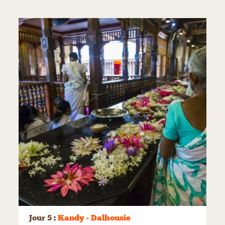
©
Jour 5
:
Kandy - Dalhousie