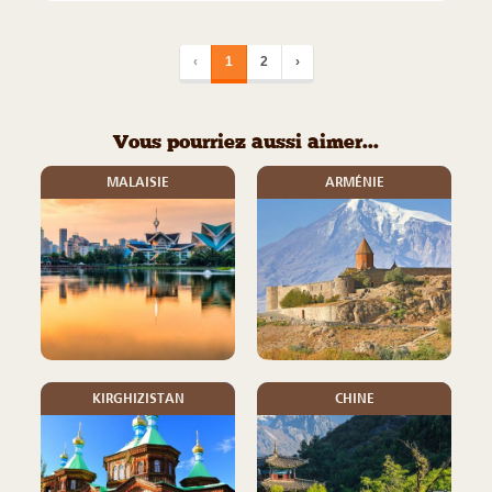
‹
1
2
›
Vous pourriez aussi aimer...
MALAISIE
ARMÉNIE
KIRGHIZISTAN
CHINE