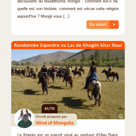
découverte du bouddhisme mongol : comment est-il né,
quelle est son histoire, comment est vécue cette religion
aujourd’hui ? Moogii vous (...)
En détail
≻
Randonnée Equestre au Lac de Khagiin Khar Nuur
8J/7N
©
Circuit proposé par
Wind of Mongolia
Le Khenty est un massif situé au nord-est d'Ulan Bator,