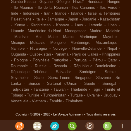
Guinée-Bissau
-
Guyane
-
Géorgie
-
Hawaï
-
Honduras
-
Hongrie
-
Ile Maurice
-
Ile de la Réunion
-
Iles Canaries
-
Iles Féroé
-
Inde
-
Indonésie
-
Iran
-
Irlande
-
Islande
-
Israël & Territoires
Palestiniens
-
Italie
-
Jamaïque
-
Japon
-
Jordanie
-
Kazakhstan
-
Kenya
-
Kirghizistan
-
Kosovo
-
Laos
-
Lettonie
-
Liban
-
Lituanie
-
Macédoine du Nord
-
Madagascar
-
Madère
-
Malaisie
-
Maldives
-
Mali
-
Malte
-
Maroc
-
Martinique
-
Mayotte
-
Mexique
-
Moldavie
-
Mongolie
-
Monténégro
-
Mozambique
-
Namibie
-
Nicaragua
-
Norvège
-
Nouvelle-Zélande
-
Népal
-
Ouganda
-
Ouzbékistan
-
Panama
-
Pays de Galles
-
Philippines
-
Pologne
-
Polynésie Française
-
Portugal
-
Pérou
-
Qatar
-
Roumanie
-
Russie
-
Rwanda
-
République Dominicaine
-
République Tchèque
-
Salvador
-
Sardaigne
-
Serbie
-
Seychelles
-
Sicile
-
Sierra Leone
-
Singapour
-
Slovénie
-
Sri
Lanka
-
Suisse
-
Sultanat d'Oman
-
Suède
-
Sénégal
-
Tadjikistan
-
Tanzanie
-
Taïwan
-
Thaïlande
-
Togo
-
Trinité et
Tobago
-
Tunisie
-
Turkménistan
-
Turquie
-
Ukraine
-
Uruguay
-
Venezuela
-
Vietnam
-
Zambie
-
Zimbabwe
Copyright © 2009 - 2026 - Le Voyage Autrement - Tous droits réservés