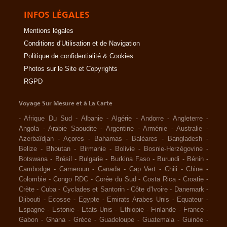
INFOS LÉGALES
Mentions légales
Conditions d'Utilisation et de Navigation
Politique de confidentialité & Cookies
Photos sur le Site et Copyrights
RGPD
Voyage Sur Mesure et à La Carte
-
Afrique Du Sud
-
Albanie
-
Algérie
-
Andorre
-
Angleterre
-
Angola
-
Arabie Saoudite
-
Argentine
-
Arménie
-
Australie
-
Azerbaïdjan
-
Açores
-
Bahamas
-
Baléares
-
Bangladesh
-
Belize
-
Bhoutan
-
Birmanie
-
Bolivie
-
Bosnie-Herzégovine
-
Botswana
-
Brésil
-
Bulgarie
-
Burkina Faso
-
Burundi
-
Bénin
-
Cambodge
-
Cameroun
-
Canada
-
Cap Vert
-
Chili
-
Chine
-
Colombie
-
Congo RDC
-
Corée du Sud
-
Costa Rica
-
Croatie
-
Crète
-
Cuba
-
Cyclades et Santorin
-
Côte d'Ivoire
-
Danemark
-
Djibouti
-
Ecosse
-
Egypte
-
Emirats Arabes Unis
-
Equateur
-
Espagne
-
Estonie
-
Etats-Unis
-
Ethiopie
-
Finlande
-
France
-
Gabon
-
Ghana
-
Grèce
-
Guadeloupe
-
Guatemala
-
Guinée
-