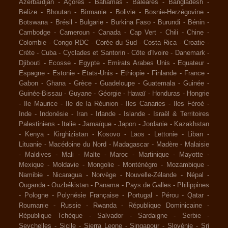
Azerbaïdjan
-
Açores
-
Bahamas
-
Baléares
-
Bangladesh
-
Belize
-
Bhoutan
-
Birmanie
-
Bolivie
-
Bosnie-Herzégovine
-
Botswana
-
Brésil
-
Bulgarie
-
Burkina Faso
-
Burundi
-
Bénin
-
Cambodge
-
Cameroun
-
Canada
-
Cap Vert
-
Chili
-
Chine
-
Colombie
-
Congo RDC
-
Corée du Sud
-
Costa Rica
-
Croatie
-
Crète
-
Cuba
-
Cyclades et Santorin
-
Côte d'Ivoire
-
Danemark
-
Djibouti
-
Ecosse
-
Egypte
-
Emirats Arabes Unis
-
Equateur
-
Espagne
-
Estonie
-
Etats-Unis
-
Ethiopie
-
Finlande
-
France
-
Gabon
-
Ghana
-
Grèce
-
Guadeloupe
-
Guatemala
-
Guinée
-
Guinée-Bissau
-
Guyane
-
Géorgie
-
Hawaï
-
Honduras
-
Hongrie
-
Ile Maurice
-
Ile de la Réunion
-
Iles Canaries
-
Iles Féroé
-
Inde
-
Indonésie
-
Iran
-
Irlande
-
Islande
-
Israël & Territoires
Palestiniens
-
Italie
-
Jamaïque
-
Japon
-
Jordanie
-
Kazakhstan
-
Kenya
-
Kirghizistan
-
Kosovo
-
Laos
-
Lettonie
-
Liban
-
Lituanie
-
Macédoine du Nord
-
Madagascar
-
Madère
-
Malaisie
-
Maldives
-
Mali
-
Malte
-
Maroc
-
Martinique
-
Mayotte
-
Mexique
-
Moldavie
-
Mongolie
-
Monténégro
-
Mozambique
-
Namibie
-
Nicaragua
-
Norvège
-
Nouvelle-Zélande
-
Népal
-
Ouganda
-
Ouzbékistan
-
Panama
-
Pays de Galles
-
Philippines
-
Pologne
-
Polynésie Française
-
Portugal
-
Pérou
-
Qatar
-
Roumanie
-
Russie
-
Rwanda
-
République Dominicaine
-
République Tchèque
-
Salvador
-
Sardaigne
-
Serbie
-
Seychelles
-
Sicile
-
Sierra Leone
-
Singapour
-
Slovénie
-
Sri