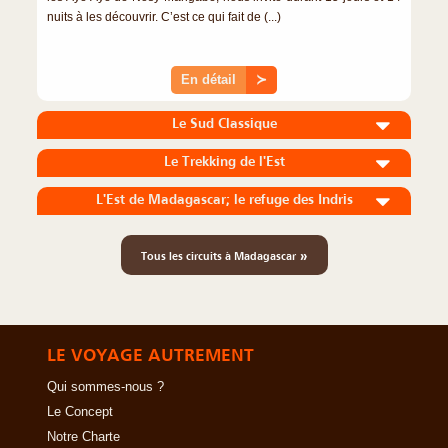
nuits à les découvrir. C’est ce qui fait de (...)
En détail
≻
Le Sud Classique
Le Trekking de l'Est
L'Est de Madagascar; le refuge des Indris
»
Tous les circuits à Madagascar
LE VOYAGE AUTREMENT
Qui sommes-nous ?
Le Concept
Notre Charte