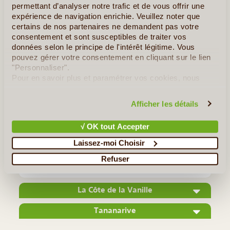
permettant d’analyser notre trafic et de vous offrir une
expérience de navigation enrichie. Veuillez noter que
certains de nos partenaires ne demandent pas votre
consentement et sont susceptibles de traiter vos
données selon le principe de l'intérêt légitime. Vous
pouvez gérer votre consentement en cliquant sur le lien
©
"Personnaliser".
Pour en savoir plus et paramétrer vos cookies, nous
Au nord-est de Madagascar, une île tout en longueur se
vous invitons à consulter notre
politique en matière de
distingue par la beauté de ses plages et par son tumultueux
confidentialité et de cookies
.
Afficher les détails
passé : c'est l'île Sainte Marie. Un petit paradis terrestre Les
plages de sable blanc ne sont pas encore envahies de
√ OK tout Accepter
touristes, (...)
Laissez-moi Choisir
Refuser
Lire la suite
≻
La Côte de la Vanille
Tananarive