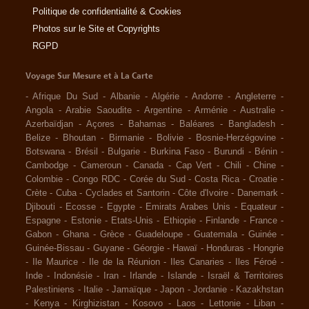
Politique de confidentialité & Cookies
Photos sur le Site et Copyrights
RGPD
Voyage Sur Mesure et à La Carte
-
Afrique Du Sud
-
Albanie
-
Algérie
-
Andorre
-
Angleterre
-
Angola
-
Arabie Saoudite
-
Argentine
-
Arménie
-
Australie
-
Azerbaïdjan
-
Açores
-
Bahamas
-
Baléares
-
Bangladesh
-
Belize
-
Bhoutan
-
Birmanie
-
Bolivie
-
Bosnie-Herzégovine
-
Botswana
-
Brésil
-
Bulgarie
-
Burkina Faso
-
Burundi
-
Bénin
-
Cambodge
-
Cameroun
-
Canada
-
Cap Vert
-
Chili
-
Chine
-
Colombie
-
Congo RDC
-
Corée du Sud
-
Costa Rica
-
Croatie
-
Crète
-
Cuba
-
Cyclades et Santorin
-
Côte d'Ivoire
-
Danemark
-
Djibouti
-
Ecosse
-
Egypte
-
Emirats Arabes Unis
-
Equateur
-
Espagne
-
Estonie
-
Etats-Unis
-
Ethiopie
-
Finlande
-
France
-
Gabon
-
Ghana
-
Grèce
-
Guadeloupe
-
Guatemala
-
Guinée
-
Guinée-Bissau
-
Guyane
-
Géorgie
-
Hawaï
-
Honduras
-
Hongrie
-
Ile Maurice
-
Ile de la Réunion
-
Iles Canaries
-
Iles Féroé
-
Inde
-
Indonésie
-
Iran
-
Irlande
-
Islande
-
Israël & Territoires
Palestiniens
-
Italie
-
Jamaïque
-
Japon
-
Jordanie
-
Kazakhstan
-
Kenya
-
Kirghizistan
-
Kosovo
-
Laos
-
Lettonie
-
Liban
-