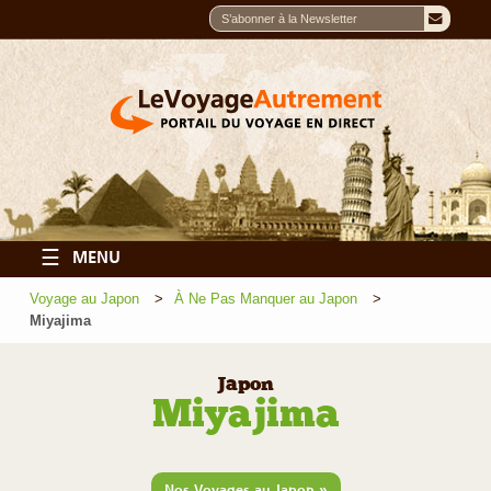
☰
MENU
Voyage au Japon
À Ne Pas Manquer au Japon
Miyajima
Japon
Miyajima
»
Nos Voyages au Japon