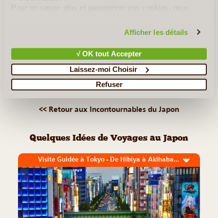
Seconde Guerre Mondiale est aujourd’hui l'une des villes les
Pour en savoir plus et paramétrer vos cookies, nous
plus (...)
vous invitons à consulter notre
politique en matière de
confidentialité et de cookies
.
Afficher les détails
Lire la suite
≻
√ OK tout Accepter
Naoshima
Laissez-moi Choisir
Refuser
Tokyo
<< Retour aux Incontournables du Japon
Quelques Idées de Voyages au Japon
Visite Guidée à Tokyo - De Hibiya à Akihabara