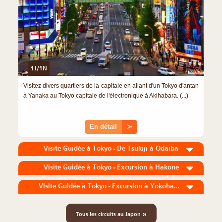
1J/1N
©
Visitez divers quartiers de la capitale en allant d'un Tokyo d'antan
à Yanaka au Tokyo capitale de l'électronique à Akihabara. (...)
En détail
≻
Visite Guidée à Tokyo - De Tsukiji à Odaiba
Visite Guidée à Tokyo - Excursion à Hakone
Visite Guidée à Tokyo - Excursion à Yokohama
»
Tous les circuits au Japon