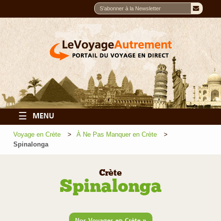
☰
MENU
Voyage en Crète
À Ne Pas Manquer en Crète
Spinalonga
Crète
Spinalonga
»
Nos Voyages en Crète