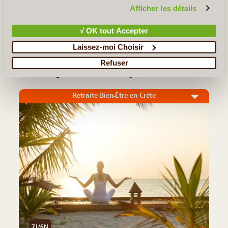
confidentialité et de cookies
.
Afficher les détails
Elafonissi
√ OK tout Accepter
<< Retour aux Incontournables de Crète
Laissez-moi Choisir
Refuser
Quelques Idées de Voyages en Crète
Retraite Bien-Être en Crète
7J/6N