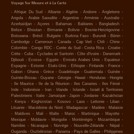
Voyage Sur Mesure et à La Carte
-
Afrique Du Sud
-
Albanie
-
Algérie
-
Andorre
-
Angleterre
-
Angola
-
Arabie Saoudite
-
Argentine
-
Arménie
-
Australie
-
Azerbaïdjan
-
Açores
-
Bahamas
-
Baléares
-
Bangladesh
-
Belize
-
Bhoutan
-
Birmanie
-
Bolivie
-
Bosnie-Herzégovine
-
Botswana
-
Brésil
-
Bulgarie
-
Burkina Faso
-
Burundi
-
Bénin
-
Cambodge
-
Cameroun
-
Canada
-
Cap Vert
-
Chili
-
Chine
-
Colombie
-
Congo RDC
-
Corée du Sud
-
Costa Rica
-
Croatie
-
Crète
-
Cuba
-
Cyclades et Santorin
-
Côte d'Ivoire
-
Danemark
-
Djibouti
-
Ecosse
-
Egypte
-
Emirats Arabes Unis
-
Equateur
-
Espagne
-
Estonie
-
Etats-Unis
-
Ethiopie
-
Finlande
-
France
-
Gabon
-
Ghana
-
Grèce
-
Guadeloupe
-
Guatemala
-
Guinée
-
Guinée-Bissau
-
Guyane
-
Géorgie
-
Hawaï
-
Honduras
-
Hongrie
-
Ile Maurice
-
Ile de la Réunion
-
Iles Canaries
-
Iles Féroé
-
Inde
-
Indonésie
-
Iran
-
Irlande
-
Islande
-
Israël & Territoires
Palestiniens
-
Italie
-
Jamaïque
-
Japon
-
Jordanie
-
Kazakhstan
-
Kenya
-
Kirghizistan
-
Kosovo
-
Laos
-
Lettonie
-
Liban
-
Lituanie
-
Macédoine du Nord
-
Madagascar
-
Madère
-
Malaisie
-
Maldives
-
Mali
-
Malte
-
Maroc
-
Martinique
-
Mayotte
-
Mexique
-
Moldavie
-
Mongolie
-
Monténégro
-
Mozambique
-
Namibie
-
Nicaragua
-
Norvège
-
Nouvelle-Zélande
-
Népal
-
Ouganda
-
Ouzbékistan
-
Panama
-
Pays de Galles
-
Philippines