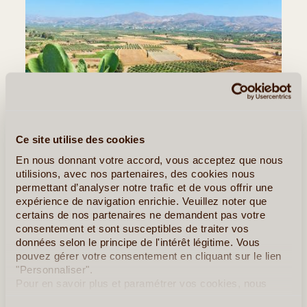
©
Ce site utilise des cookies
En nous donnant votre accord, vous acceptez que nous
Berceau de la civilisation minoenne, la plaine de la Messara
utilisions, avec nos partenaires, des cookies nous
est une vaste région fertile où l'on vit avant tout de
permettant d’analyser notre trafic et de vous offrir une
l'agriculture. C'est un endroit idéal pour quitter les sentiers
expérience de navigation enrichie. Veuillez noter que
battus et s'immerger dans la campagne crétoise, au cœur
certains de nos partenaires ne demandent pas votre
consentement et sont susceptibles de traiter vos
des (...)
données selon le principe de l'intérêt légitime. Vous
pouvez gérer votre consentement en cliquant sur le lien
Lire la suite
≻
"Personnaliser".
Pour en savoir plus et paramétrer vos cookies, nous
vous invitons à consulter notre
politique en matière de
Palais de Cnossos