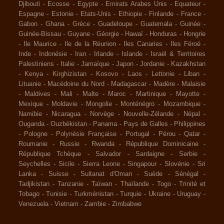
Djibouti
-
Ecosse
-
Egypte
-
Emirats Arabes Unis
-
Equateur
-
Espagne
-
Estonie
-
Etats-Unis
-
Ethiopie
-
Finlande
-
France
-
Gabon
-
Ghana
-
Grèce
-
Guadeloupe
-
Guatemala
-
Guinée
-
Guinée-Bissau
-
Guyane
-
Géorgie
-
Hawaï
-
Honduras
-
Hongrie
-
Ile Maurice
-
Ile de la Réunion
-
Iles Canaries
-
Iles Féroé
-
Inde
-
Indonésie
-
Iran
-
Irlande
-
Islande
-
Israël & Territoires
Palestiniens
-
Italie
-
Jamaïque
-
Japon
-
Jordanie
-
Kazakhstan
-
Kenya
-
Kirghizistan
-
Kosovo
-
Laos
-
Lettonie
-
Liban
-
Lituanie
-
Macédoine du Nord
-
Madagascar
-
Madère
-
Malaisie
-
Maldives
-
Mali
-
Malte
-
Maroc
-
Martinique
-
Mayotte
-
Mexique
-
Moldavie
-
Mongolie
-
Monténégro
-
Mozambique
-
Namibie
-
Nicaragua
-
Norvège
-
Nouvelle-Zélande
-
Népal
-
Ouganda
-
Ouzbékistan
-
Panama
-
Pays de Galles
-
Philippines
-
Pologne
-
Polynésie Française
-
Portugal
-
Pérou
-
Qatar
-
Roumanie
-
Russie
-
Rwanda
-
République Dominicaine
-
République Tchèque
-
Salvador
-
Sardaigne
-
Serbie
-
Seychelles
-
Sicile
-
Sierra Leone
-
Singapour
-
Slovénie
-
Sri
Lanka
-
Suisse
-
Sultanat d'Oman
-
Suède
-
Sénégal
-
Tadjikistan
-
Tanzanie
-
Taïwan
-
Thaïlande
-
Togo
-
Trinité et
Tobago
-
Tunisie
-
Turkménistan
-
Turquie
-
Ukraine
-
Uruguay
-
Venezuela
-
Vietnam
-
Zambie
-
Zimbabwe