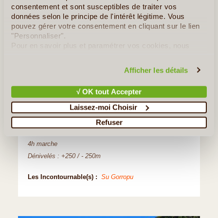
consentement et sont susceptibles de traiter vos
Jour 5
:
Les gorges de Gorropu
données selon le principe de l'intérêt légitime. Vous
pouvez gérer votre consentement en cliquant sur le lien
En contrebas de la randonnée de la veille, vous
"Personnaliser".
découvrez le canyon des
Gola de Gorropu
.
Pour en savoir plus et paramétrer vos cookies, nous
vous invitons à consulter notre
politique en matière de
Après avoir remonté un ruisseau, vous
confidentialité et de cookies
.
Afficher les détails
découvrez d'impressionnantes falaises de 350m de haut.
Des vasques se prêtent à une baignade rafraîchissante,
√ OK tout Accepter
et les plus aventureux pourront continuer dans le lit de la
Laissez-moi Choisir
rivière entre les blocs de roche.
Refuser
Hébergement : Agritourisme
4h marche
Dénivelés : +250 / - 250m
Les Incontournable(s) :
Su Gorropu