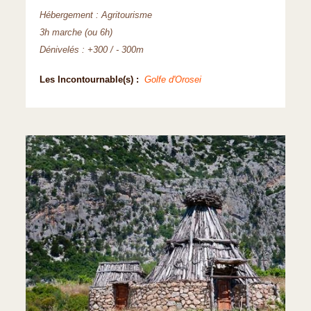
Hébergement : Agritourisme
3h marche (ou 6h)
Dénivelés : +300 / - 300m
Les Incontournable(s) :
Golfe d'Orosei