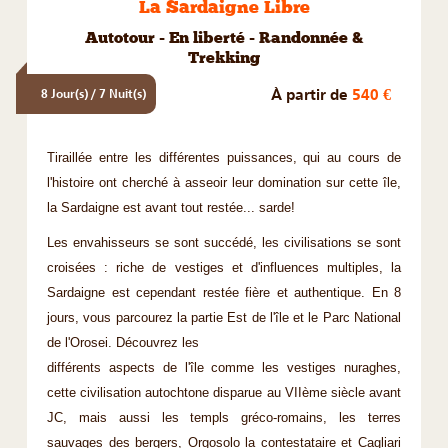
La Sardaigne Libre
Autotour - En liberté - Randonnée &
Trekking
À partir de
540 €
8 Jour(s) / 7 Nuit(s)
Tiraillée entre les différentes puissances, qui au cours de
l'histoire ont cherché à asseoir leur domination sur cette île,
la Sardaigne est avant tout restée... sarde!
Les envahisseurs se sont succédé, les civilisations se sont
croisées : riche de vestiges et d'influences multiples, la
Sardaigne est cependant restée fière et authentique. En 8
jours, vous parcourez la partie Est de l'île et le Parc National
de l'Orosei. Découvrez les
différents aspects de l'île comme les vestiges nuraghes,
cette civilisation autochtone disparue au VIIème siècle avant
JC, mais aussi les templs gréco-romains, les terres
sauvages des bergers, Orgosolo la contestataire et Cagliari