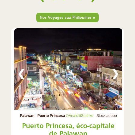
»
Nos Voyages aux Philippines
❮
❯
Palawan - Puerto Princesa
©AnatoliiSushko
- Stock.adobe
Puerto Princesa, éco-capitale
de Palawan