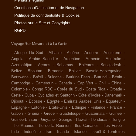
Mentions légales
Conditions d'Utilisation et de Navigation
Politique de confidentialité & Cookies
Photos sur le Site et Copyrights
RGPD
Voyage Sur Mesure et à La Carte
-
Afrique Du Sud
-
Albanie
-
Algérie
-
Andorre
-
Angleterre
-
Angola
-
Arabie Saoudite
-
Argentine
-
Arménie
-
Australie
-
Azerbaïdjan
-
Açores
-
Bahamas
-
Baléares
-
Bangladesh
-
Belize
-
Bhoutan
-
Birmanie
-
Bolivie
-
Bosnie-Herzégovine
-
Botswana
-
Brésil
-
Bulgarie
-
Burkina Faso
-
Burundi
-
Bénin
-
Cambodge
-
Cameroun
-
Canada
-
Cap Vert
-
Chili
-
Chine
-
Colombie
-
Congo RDC
-
Corée du Sud
-
Costa Rica
-
Croatie
-
Crète
-
Cuba
-
Cyclades et Santorin
-
Côte d'Ivoire
-
Danemark
-
Djibouti
-
Ecosse
-
Egypte
-
Emirats Arabes Unis
-
Equateur
-
Espagne
-
Estonie
-
Etats-Unis
-
Ethiopie
-
Finlande
-
France
-
Gabon
-
Ghana
-
Grèce
-
Guadeloupe
-
Guatemala
-
Guinée
-
Guinée-Bissau
-
Guyane
-
Géorgie
-
Hawaï
-
Honduras
-
Hongrie
-
Ile Maurice
-
Ile de la Réunion
-
Iles Canaries
-
Iles Féroé
-
Inde
-
Indonésie
-
Iran
-
Irlande
-
Islande
-
Israël & Territoires