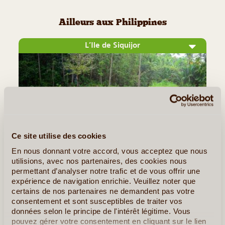
Ailleurs aux Philippines
L’Ile de Siquijor
Ce site utilise des cookies
En nous donnant votre accord, vous acceptez que nous
utilisions, avec nos partenaires, des cookies nous
©
permettant d’analyser notre trafic et de vous offrir une
Avec ses 343 km2, Siquijor est une petite île confidentielle,
expérience de navigation enrichie. Veuillez noter que
certains de nos partenaires ne demandent pas votre
l’une des plus mystérieuses des Philippines. Depuis Bohol
consentement et sont susceptibles de traiter vos
ou Dumaguete, il vous suffira de monter à bord d’un ferry
données selon le principe de l'intérêt légitime. Vous
pour rejoindre ce territoire étrange où vivent encore les (...)
pouvez gérer votre consentement en cliquant sur le lien