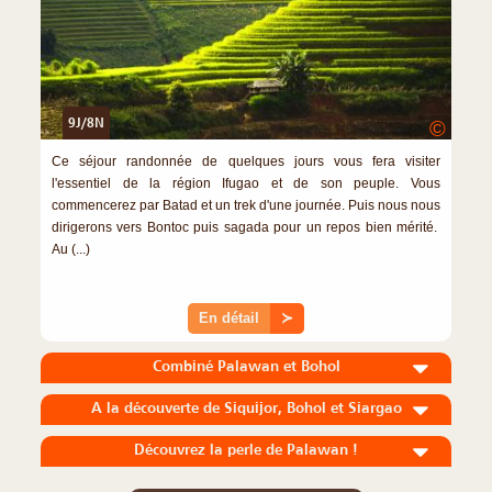
9J/8N
©
Ce séjour randonnée de quelques jours vous fera visiter
l'essentiel de la région Ifugao et de son peuple. Vous
commencerez par Batad et un trek d'une journée. Puis nous nous
dirigerons vers Bontoc puis sagada pour un repos bien mérité.
Au (...)
En détail
≻
Combiné Palawan et Bohol
A la découverte de Siquijor, Bohol et Siargao
Découvrez la perle de Palawan !