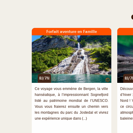
Forfait aventure en Famille
8J/7N
8J/7
©
Ce voyage vous emmène de Bergen, la ville
Découv
hanséatique, à l’impressionnant Sognefjord
d’hiver
listé au patrimoine mondial de l’UNESCO.
Nord ! 
Vous vous fraierez ensuite un chemin vers
ce circ
les montagnes du parc du Jostedal et vivrez
atmosp
une expérience unique dans (...)
baleines