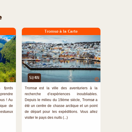
e
Tromsø à la Carte
5J/4N
©
©
 fjords
Tromsø est la ville des aventuriers à la
 prendre
recherche d’expériences inoubliables.
ous ! Au
Depuis le milieu du 19ème siècle, Tromsø a
mique de
été un centre de chasse arctique et un point
stueux
de départ pour les expéditions. Vous allez
visiter le pays des nuits (...)