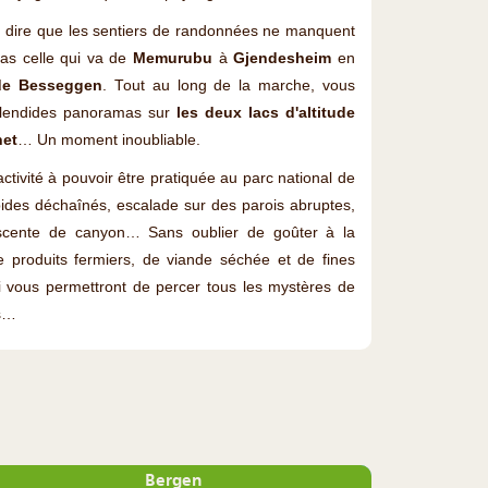
 dire que les sentiers de randonnées ne manquent
as celle qui va de
Memurubu
à
Gjendesheim
en
de Besseggen
. Tout au long de la marche, vous
splendides panoramas sur
les deux lacs d'altitude
net
… Un moment inoubliable.
ctivité à pouvoir être pratiquée au parc national de
ides déchaînés, escalade sur des parois abruptes,
 descente de canyon… Sans oublier de goûter à la
 produits fermiers, de viande séchée et de fines
ui vous permettront de percer tous les mystères de
es…
Bergen