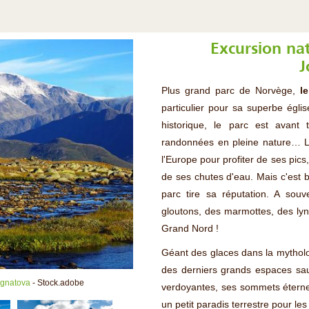
Excursion na
J
Plus grand parc de Norvège,
l
particulier pour sa superbe égl
historique, le parc est avant
randonnées en pleine nature… L
l'Europe pour profiter de ses pic
de ses chutes d'eau. Mais c'est 
parc tire sa réputation. A souv
gloutons, des marmottes, des lyn
Grand Nord !
Géant des glaces dans la mytholog
des derniers grands espaces sau
Ignatova
- Stock.adobe
verdoyantes, ses sommets éternel
un petit paradis terrestre pour 