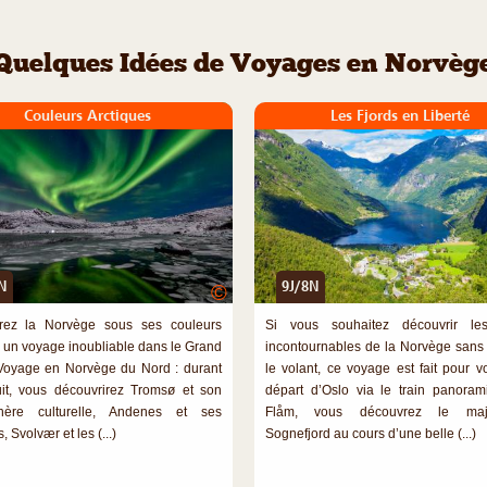
Quelques Idées de Voyages en Norvèg
Couleurs Arctiques
Les Fjords en Liberté
N
9J/8N
©
rez la Norvège sous ses couleurs
Si vous souhaitez découvrir les
 : un voyage inoubliable dans le Grand
incontournables de la Norvège sans
Voyage en Norvège du Nord : durant
le volant, ce voyage est fait pour v
uit, vous découvrirez Tromsø et son
départ d’Oslo via le train panora
hère culturelle, Andenes et ses
Flåm, vous découvrez le maje
, Svolvær et les (...)
Sognefjord au cours d’une belle (...)