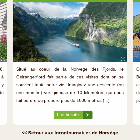
©
©
8,
Situé au coeur de la Norvège des Fjords, le
O
 à
Geirangerfjord fait partie de ces visites dont on se
B
 y
souvient toute notre vie. Imaginez une descente (ou
c
de
une montée) vertigineuse de 10 kilomètres qui nous
d
fait perdre ou prendre plus de 1000 mètres (...)
p
Lire la suite
≻
<< Retour aux Incontournables de Norvège