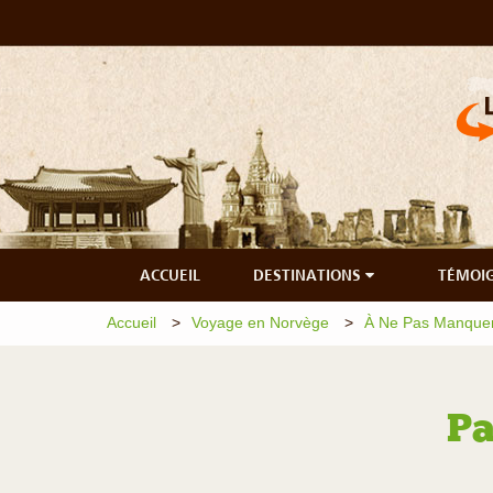
ACCUEIL
DESTINATIONS
TÉMOI
Accueil
Voyage en Norvège
À Ne Pas Manque
Pa