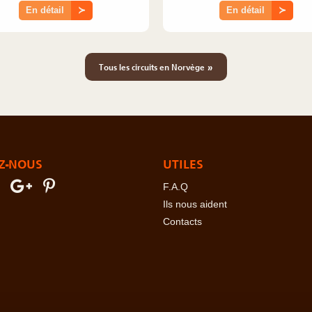
En détail
≻
En détail
≻
»
Tous les circuits en Norvège
Z-NOUS
UTILES
F.A.Q
Ils nous aident
Contacts