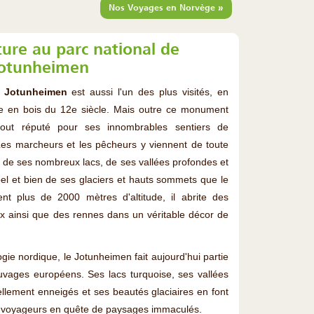
»
Nos Voyages en Norvège
ture au parc national de
otunheimen
e Jotunheimen
est aussi l'un des plus visités, en
ise en bois du 12e siècle. Mais outre ce monument
 tout réputé pour ses innombrables sentiers de
es marcheurs et les pêcheurs y viennent de toute
s, de ses nombreux lacs, de ses vallées profondes et
bel et bien de ses glaciers et hauts sommets que le
ent plus de 2000 mètres d'altitude, il abrite des
x ainsi que des rennes dans un véritable décor de
ie nordique, le Jotunheimen fait aujourd'hui partie
vages européens. Ses lacs turquoise, ses vallées
lement enneigés et ses beautés glaciaires en font
les voyageurs en quête de paysages immaculés.