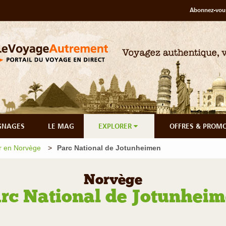
Abonnez-vous
GNAGES
LE MAG
EXPLORER
OFFRES & PROM
r en Norvège
Parc National de Jotunheimen
Norvège
rc National de Jotunhei