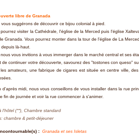
uverte libre de Granada
vous suggérons de découvrir ce bijou colonial à pied.
pourrez visiter la Cathédrale, l'église de la Merced puis l'église Xalteva
 de Granada. Vous pourrez monter dans la tour de l'église de La Merced 
c depuis là-haut.
 nous vous invitions à vous immerger dans le marché central et ses éta
 de continuer votre découverte, savourez des "tostones con queso" sur
les amateurs, une fabrique de cigares est située en centre ville, des 
osées.
n d'après midi, nous vous conseillons de vous installer dans la rue pr
de fin de journée et voir la rue commencer à s'animer.
à l'hôtel (**), Chambre standard
s: chambre & petit-déjeuner
Incontournable(s) :
Granada et ses Isletas