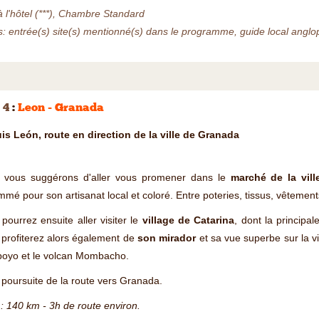
à l'hôtel (***), Chambre Standard
s: entrée(s) site(s) mentionné(s) dans le programme, guide local anglo
 4
:
Leon - Granada
is León, route en direction de la ville de Granada
 vous suggérons d'aller vous promener dans le
marché de la vil
mé pour son artisanat local et coloré. Entre poteries, tissus, vêtement
pourrez ensuite aller visiter le
village de Catarina
, dont la principa
profiterez alors également de
son mirador
et sa vue superbe sur la v
poyo et le volcan Mombacho.
 poursuite de la route vers Granada.
: 140 km - 3h de route environ.