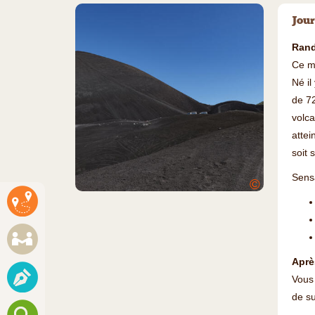
Jour
Rand
Ce ma
Né il
de 72
volc
attei
soit 
Sensa
©
Après
Vous 
de su