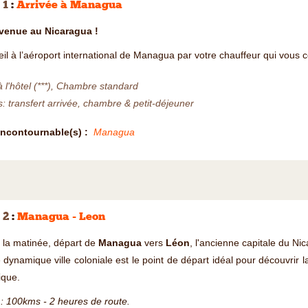
 1
:
Arrivée à Managua
venue au Nicaragua !
il à l’aéroport international de Managua par votre chauffeur qui vous 
à l'hôtel (***), Chambre standard
s: transfert arrivée, chambre & petit-déjeuner
Incontournable(s) :
Managua
 2
:
Managua - Leon
 la matinée, départ de
Managua
vers
Léon
, l'ancienne capitale du Ni
 dynamique ville coloniale est le point de départ idéal pour découvrir
ique.
: 100kms - 2 heures de route.