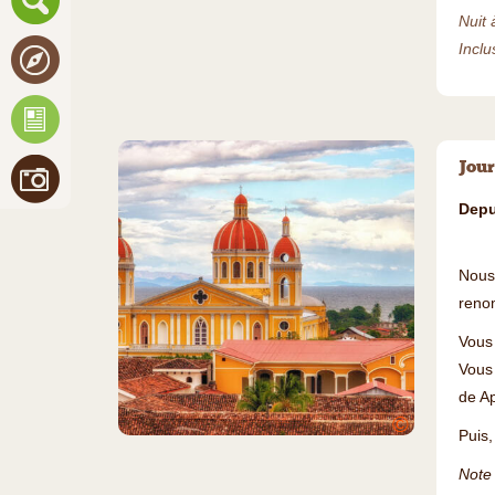
Nuit 
Inclu
Jour
Depu
Nous
renom
Vous 
Vous 
de A
©
Puis,
Note 