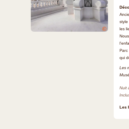
Déco
Ancie
style
©
les l
Nous 
l'enf
Parc 
qui d
Les m
Musé
Nuit 
Inclu
Les 