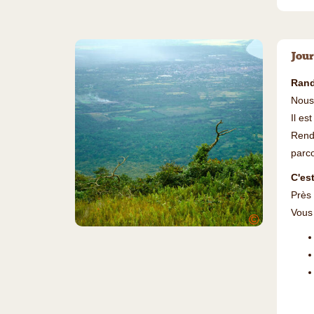
Jour
Rand
Nous
Il es
Rende
parco
C'es
Près 
Vous 
©