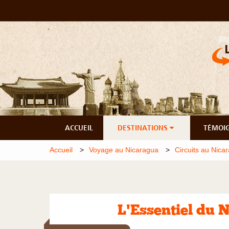
ACCUEIL
DESTINATIONS
TÉMOI
Accueil
Voyage au Nicaragua
Circuits au Nica
L'Essentiel du 