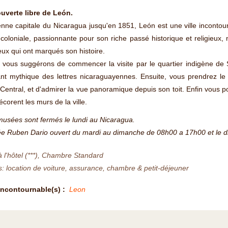
uverte libre de León.
nne capitale du Nicaragua jusqu'en 1851, León est une ville inconto
 coloniale, passionnante pour son riche passé historique et religieux, 
ieux qui ont marqués son histoire.
vous suggérons de commencer la visite par le quartier indigène de S
ant mythique des lettres nicaraguayennes. Ensuite, vous prendrez le
Central, et d'admirer la vue panoramique depuis son toit. Enfin vous pou
écorent les murs de la ville.
usées sont fermés le lundi au Nicaragua.
e Ruben Dario ouvert du mardi au dimanche de 08h00 a 17h00 et le 
à l'hôtel (***), Chambre Standard
s: location de voiture, assurance, chambre & petit-déjeuner
Incontournable(s) :
Leon