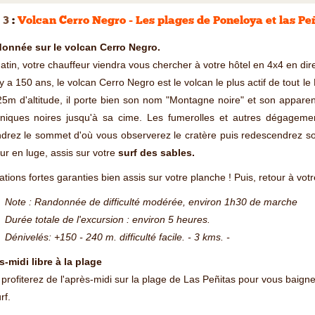
 3
:
Volcan Cerro Negro - Les plages de Poneloya et las Peñ
onnée sur le volcan Cerro Negro.
tin, votre chauffeur viendra vous chercher à votre hôtel en 4x4 en dir
 y a 150 ans, le volcan Cerro Negro est le volcan le plus actif de tout l
5m d'altitude, il porte bien son nom "Montagne noire" et son apparen
aniques noires jusqu'à sa cime. Les fumerolles et autres dégageme
ndrez le sommet d'où vous observerez le cratère puis redescendrez s
sur en luge, assis sur votre
surf des sables.
tions fortes garanties bien assis sur votre planche ! Puis, retour à vot
Note : Randonnée de difficulté modérée, environ 1h30 de marche
Durée totale de l'excursion : environ 5 heures.
Dénivelés: +150 - 240 m. difficulté facile. - 3 kms. -
-midi libre à la plage
profiterez de l'après-midi sur la plage de Las Peñitas pour vous baigne
rf.