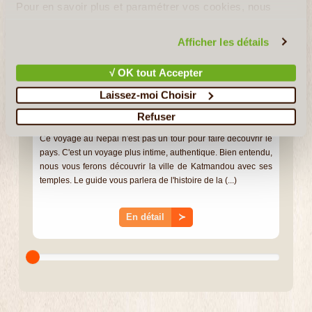
Pour en savoir plus et paramétrer vos cookies, nous
vous invitons à consulter notre
politique en matière de
confidentialité et de cookies
.
Afficher les détails
√ OK tout Accepter
Laissez-moi Choisir
11J/10N
©
Refuser
Ce voyage au Népal n'est pas un tour pour faire découvrir le
pays. C'est un voyage plus intime, authentique. Bien entendu,
nous vous ferons découvrir la ville de Katmandou avec ses
temples. Le guide vous parlera de l'histoire de la (...)
En détail
≻