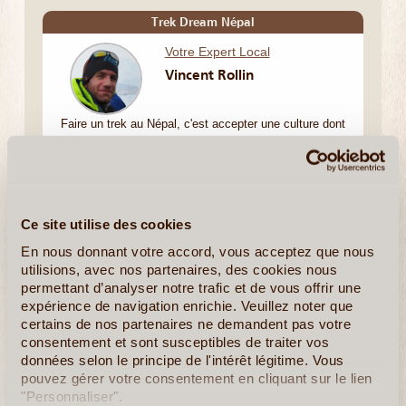
Trek Dream Népal
Votre Expert Local
Vincent Rollin
Faire un trek au Népal, c'est accepter une culture dont
on ne comprend pas toutes les subtilités tant elle est
éloignée de la notre. Certains disent que c'est un
voyage dans le temps et d'autres parlent de voyage
intérieur. Faire un trek au Népal , c'est accepter que le
temps soit différent. (...)
Ce site utilise des cookies
En nous donnant votre accord, vous acceptez que nous
utilisions, avec nos partenaires, des cookies nous
permettant d’analyser notre trafic et de vous offrir une
expérience de navigation enrichie. Veuillez noter que
En detail
≻
Composer mon voyage
certains de nos partenaires ne demandent pas votre
consentement et sont susceptibles de traiter vos
Népal authentique et villages méconnus
données selon le principe de l'intérêt légitime. Vous
pouvez gérer votre consentement en cliquant sur le lien
"Personnaliser".