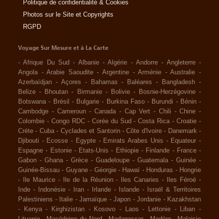
Politique de confidentialité & Cookies
Photos sur le Site et Copyrights
RGPD
Voyage Sur Mesure et à La Carte
-
Afrique Du Sud
-
Albanie
-
Algérie
-
Andorre
-
Angleterre
-
Angola
-
Arabie Saoudite
-
Argentine
-
Arménie
-
Australie
-
Azerbaïdjan
-
Açores
-
Bahamas
-
Baléares
-
Bangladesh
-
Belize
-
Bhoutan
-
Birmanie
-
Bolivie
-
Bosnie-Herzégovine
-
Botswana
-
Brésil
-
Bulgarie
-
Burkina Faso
-
Burundi
-
Bénin
-
Cambodge
-
Cameroun
-
Canada
-
Cap Vert
-
Chili
-
Chine
-
Colombie
-
Congo RDC
-
Corée du Sud
-
Costa Rica
-
Croatie
-
Crète
-
Cuba
-
Cyclades et Santorin
-
Côte d'Ivoire
-
Danemark
-
Djibouti
-
Ecosse
-
Egypte
-
Emirats Arabes Unis
-
Equateur
-
Espagne
-
Estonie
-
Etats-Unis
-
Ethiopie
-
Finlande
-
France
-
Gabon
-
Ghana
-
Grèce
-
Guadeloupe
-
Guatemala
-
Guinée
-
Guinée-Bissau
-
Guyane
-
Géorgie
-
Hawaï
-
Honduras
-
Hongrie
-
Ile Maurice
-
Ile de la Réunion
-
Iles Canaries
-
Iles Féroé
-
Inde
-
Indonésie
-
Iran
-
Irlande
-
Islande
-
Israël & Territoires
Palestiniens
-
Italie
-
Jamaïque
-
Japon
-
Jordanie
-
Kazakhstan
-
Kenya
-
Kirghizistan
-
Kosovo
-
Laos
-
Lettonie
-
Liban
-
Lituanie
-
Macédoine du Nord
-
Madagascar
-
Madère
-
Malaisie