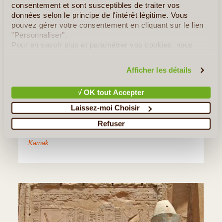
consentement et sont susceptibles de traiter vos
données selon le principe de l'intérêt légitime. Vous
Jour 5
:
Louxor - Esna
pouvez gérer votre consentement en cliquant sur le lien
"Personnaliser".
Après le petit déjeuner, départ pour la visite du complexe
Pour en savoir plus et paramétrer vos cookies, nous
Karnak
, du
temple d'Amon Ra
dont la magnificence
vous invitons à consulter notre
politique en matière de
et l'ampleur défiant l'imagination.
confidentialité et de cookies
.
Afficher les détails
Déjeuner à bord, navigation vers
Esna
, passage de
l'écluse d’Esna.
√ OK tout Accepter
Laissez-moi Choisir
Diner et nuit à bord.
Refuser
Les Incontournable(s) :
Louxor et Le Temple de
Karnak