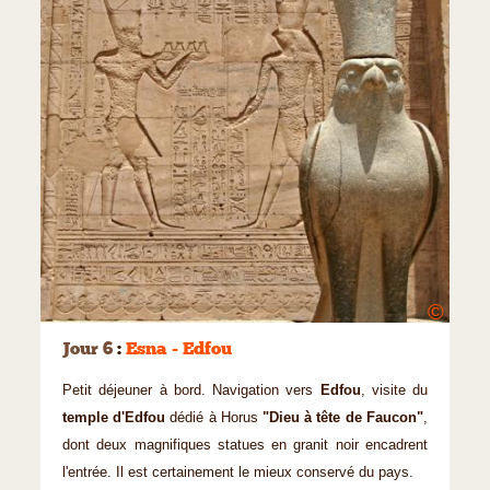
©
Jour 6
:
Esna - Edfou
Petit déjeuner à bord. Navigation vers
Edfou
, visite du
temple d'Edfou
dédié à Horus
"Dieu à tête de Faucon"
,
dont deux magnifiques statues en granit noir encadrent
l'entrée. Il est certainement le mieux conservé du pays.