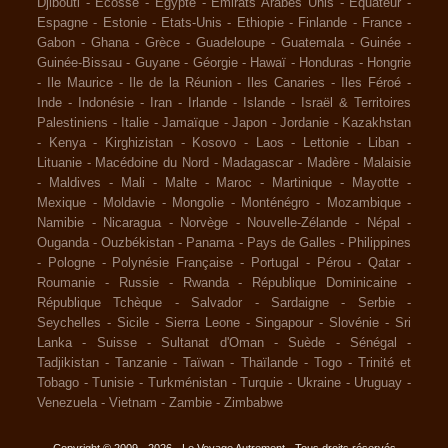
Djibouti
-
Ecosse
-
Egypte
-
Emirats Arabes Unis
-
Equateur
-
Espagne
-
Estonie
-
Etats-Unis
-
Ethiopie
-
Finlande
-
France
-
Gabon
-
Ghana
-
Grèce
-
Guadeloupe
-
Guatemala
-
Guinée
-
Guinée-Bissau
-
Guyane
-
Géorgie
-
Hawaï
-
Honduras
-
Hongrie
-
Ile Maurice
-
Ile de la Réunion
-
Iles Canaries
-
Iles Féroé
-
Inde
-
Indonésie
-
Iran
-
Irlande
-
Islande
-
Israël & Territoires
Palestiniens
-
Italie
-
Jamaïque
-
Japon
-
Jordanie
-
Kazakhstan
-
Kenya
-
Kirghizistan
-
Kosovo
-
Laos
-
Lettonie
-
Liban
-
Lituanie
-
Macédoine du Nord
-
Madagascar
-
Madère
-
Malaisie
-
Maldives
-
Mali
-
Malte
-
Maroc
-
Martinique
-
Mayotte
-
Mexique
-
Moldavie
-
Mongolie
-
Monténégro
-
Mozambique
-
Namibie
-
Nicaragua
-
Norvège
-
Nouvelle-Zélande
-
Népal
-
Ouganda
-
Ouzbékistan
-
Panama
-
Pays de Galles
-
Philippines
-
Pologne
-
Polynésie Française
-
Portugal
-
Pérou
-
Qatar
-
Roumanie
-
Russie
-
Rwanda
-
République Dominicaine
-
République Tchèque
-
Salvador
-
Sardaigne
-
Serbie
-
Seychelles
-
Sicile
-
Sierra Leone
-
Singapour
-
Slovénie
-
Sri
Lanka
-
Suisse
-
Sultanat d'Oman
-
Suède
-
Sénégal
-
Tadjikistan
-
Tanzanie
-
Taïwan
-
Thaïlande
-
Togo
-
Trinité et
Tobago
-
Tunisie
-
Turkménistan
-
Turquie
-
Ukraine
-
Uruguay
-
Venezuela
-
Vietnam
-
Zambie
-
Zimbabwe