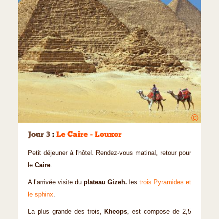
©
Jour 3
:
Le Caire - Louxor
Petit déjeuner à l'hôtel. Rendez-vous matinal, retour pour
le
Caire
.
A l’arrivée visite du
plateau Gizeh.
les
trois Pyramides et
le sphinx
.
La plus grande des trois,
Kheops
, est compose de 2,5