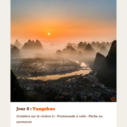
©
Jour 8
:
Yangshuo
Croisière sur la rivière Li - Promenade à vélo - Pêche au
cormoran