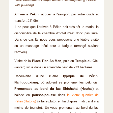
Place Tiananmen - Temple du Ciel - Nanluoguxiang - Vieille
ville (Hutong)
Arrivée à
Pékin
, accueil à l'aéroport par votre guide et
transfert à l'hôtel.
Il se peut que l’arrivée à Pékin soit très tôt le matin, la
disponibilité de la chambre d’hôtel n’est donc pas sure.
Dans ce cas là, nous vous proposons une légère visite
ou un massage idéal pour la fatigue (arrangé suviant
l’arrivée).
Visite de la
Place Tian An Men
, puis du
Temple du Ciel
(iantan) situé dans un splendide parc de 273 hectares.
Découverte d’une
ruelle typique de Pékin,
Nanluoguxiang
, où adorent se promener les pékinois.
Promenade au bord du lac Shichahai (Houhai)
et
balade en
pousse-pousse
dans
le vieux quartier de
Pékin (Hutong)
(à faire plutôt en fin d’après midi car il y a
moins de touriste). En vous promenant au bord du lac