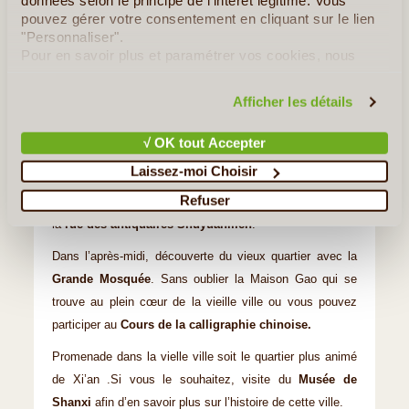
données selon le principe de l'intérêt légitime. Vous
Une journée remplie d’ activités dans la ville.
pouvez gérer votre consentement en cliquant sur le lien
On commence par la
Petite pagode de l'oie sauvage
où
"Personnaliser".
Pour en savoir plus et paramétrer vos cookies, nous
vous pourrez observer les chinois en train de faire leur
vous invitons à consulter notre
politique en matière de
gymnastique matinale.
confidentialité et de cookies
.
Afficher les détails
Montée sur les
remparts de la ville
par la porte de l’est,
qui offre une vue panoramique sur la ville.
Petite
√ OK tout Accepter
promenade à vélo
sur les remparts jusqu’à la porte du
Laissez-moi Choisir
sud (4 km) puis visite de la
Forêt des stèles
afin de
Refuser
mieux connaitre l’écriture chinoise. Petit coup d’œil dans
la
rue des antiquaires
Shuyuanmen
.
Dans l’après-midi, découverte du vieux quartier avec la
Grande Mosquée
. Sans oublier la Maison Gao qui se
trouve au plein cœur de la vieille ville ou vous pouvez
participer au
Cours de la calligraphie chinoise.
Promenade dans la vielle ville soit le quartier plus animé
de Xi’an .Si vous le souhaitez, visite du
Musée de
Shanxi
afin d’en savoir plus sur l’histoire de cette ville.