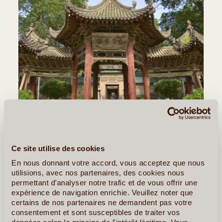
©
Ce site utilise des cookies
Jour 6
:
Xi'an
En nous donnant votre accord, vous acceptez que nous
utilisions, avec nos partenaires, des cookies nous
Petite Pagode de l'oie sauvage - Remparts de la ville - Forêt
permettant d’analyser notre trafic et de vous offrir une
des stèles - Grande mosquée - Cours de la calligraphie
expérience de navigation enrichie. Veuillez noter que
chinoise chez maison Gao - Musée Shanxi - Envol pour Guilin
certains de nos partenaires ne demandent pas votre
Petit déjeuner à l'hôtel.
consentement et sont susceptibles de traiter vos