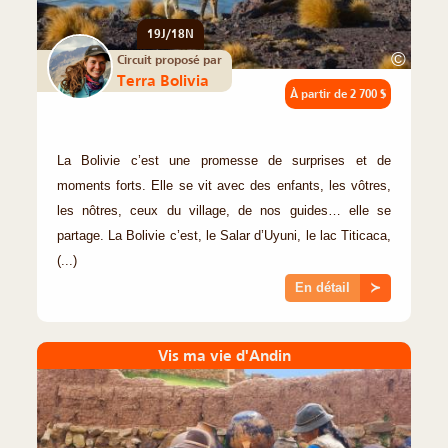
19J/18N
©
Circuit proposé par
Terra Bolivia
À partir de
2 700 $
La Bolivie c’est une promesse de surprises et de
moments forts. Elle se vit avec des enfants, les vôtres,
les nôtres, ceux du village, de nos guides… elle se
partage. La Bolivie c’est, le Salar d’Uyuni, le lac Titicaca,
(...)
En détail
≻
Vis ma vie d'Andin