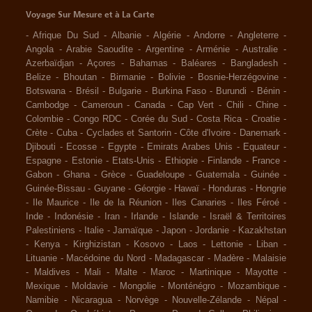
Voyage Sur Mesure et à La Carte
-
Afrique Du Sud
-
Albanie
-
Algérie
-
Andorre
-
Angleterre
-
Angola
-
Arabie Saoudite
-
Argentine
-
Arménie
-
Australie
-
Azerbaïdjan
-
Açores
-
Bahamas
-
Baléares
-
Bangladesh
-
Belize
-
Bhoutan
-
Birmanie
-
Bolivie
-
Bosnie-Herzégovine
-
Botswana
-
Brésil
-
Bulgarie
-
Burkina Faso
-
Burundi
-
Bénin
-
Cambodge
-
Cameroun
-
Canada
-
Cap Vert
-
Chili
-
Chine
-
Colombie
-
Congo RDC
-
Corée du Sud
-
Costa Rica
-
Croatie
-
Crète
-
Cuba
-
Cyclades et Santorin
-
Côte d'Ivoire
-
Danemark
-
Djibouti
-
Ecosse
-
Egypte
-
Emirats Arabes Unis
-
Equateur
-
Espagne
-
Estonie
-
Etats-Unis
-
Ethiopie
-
Finlande
-
France
-
Gabon
-
Ghana
-
Grèce
-
Guadeloupe
-
Guatemala
-
Guinée
-
Guinée-Bissau
-
Guyane
-
Géorgie
-
Hawaï
-
Honduras
-
Hongrie
-
Ile Maurice
-
Ile de la Réunion
-
Iles Canaries
-
Iles Féroé
-
Inde
-
Indonésie
-
Iran
-
Irlande
-
Islande
-
Israël & Territoires
Palestiniens
-
Italie
-
Jamaïque
-
Japon
-
Jordanie
-
Kazakhstan
-
Kenya
-
Kirghizistan
-
Kosovo
-
Laos
-
Lettonie
-
Liban
-
Lituanie
-
Macédoine du Nord
-
Madagascar
-
Madère
-
Malaisie
-
Maldives
-
Mali
-
Malte
-
Maroc
-
Martinique
-
Mayotte
-
Mexique
-
Moldavie
-
Mongolie
-
Monténégro
-
Mozambique
-
Namibie
-
Nicaragua
-
Norvège
-
Nouvelle-Zélande
-
Népal
-