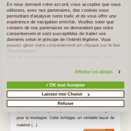
En nous donnant votre accord, vous acceptez que nous
utilisions, avec nos partenaires, des cookies nous
permettant d’analyser notre trafic et de vous offrir une
expérience de navigation enrichie. Veuillez noter que
certains de nos partenaires ne demandent pas votre
consentement et sont susceptibles de traiter vos
données selon le principe de l'intérêt légitime. Vous
pouvez gérer votre consentement en cliquant sur le lien
"Personnaliser".
Pour en savoir plus et paramétrer vos cookies, nous
19J/18N
vous invitons à consulter notre
politique en matière de
©
Circuit proposé par
confidentialité et de cookies
.
Afficher les détails
Terra Bolivia
À partir de
2 830 $
√ OK tout Accepter
Laissez-moi Choisir
Rendez-vous au “base camp” sur la calle Illampu, au-
Refuser
dessus du vendeur de poulets. Il y a un Suisse, installé à
La Paz depuis toujours, qui loue du matos en tout genre
pour la montagne. Cette échoppe, un véritable bazar de
matériel (...)