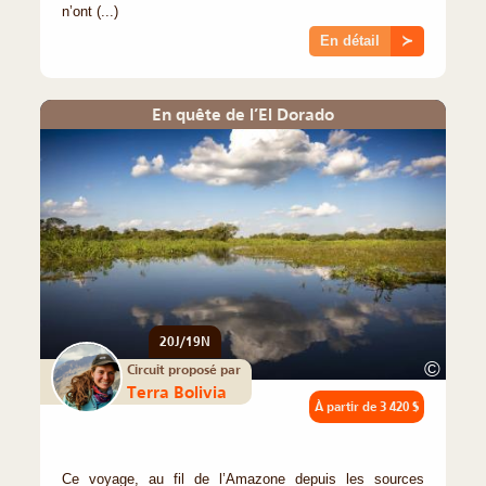
n’ont (...)
En détail
≻
En quête de l’El Dorado
20J/19N
©
Circuit proposé par
Terra Bolivia
À partir de
3 420 $
Ce voyage, au fil de l’Amazone depuis les sources