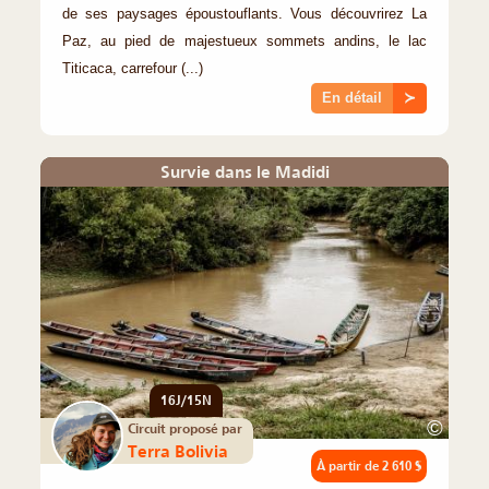
de ses paysages époustouflants. Vous découvrirez La
Paz, au pied de majestueux sommets andins, le lac
Titicaca, carrefour (...)
En détail
≻
Survie dans le Madidi
16J/15N
©
Circuit proposé par
Terra Bolivia
À partir de
2 610 $