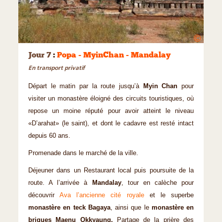
©
Jour 7
:
Popa - MyinChan - Mandalay
En transport privatif
Départ le matin par la route jusqu’à
Myin Chan
pour
visiter un monastère éloigné des circuits touristiques, où
repose un moine réputé pour avoir atteint le niveau
«D’arahat» (le saint), et dont le cadavre est resté intact
depuis 60 ans.
Promenade dans le marché de la ville.
Déjeuner dans un Restaurant local puis poursuite de la
route. A l’arrivée à
Mandalay
, tour en calèche pour
découvrir
Ava l’ancienne cité royale
et le superbe
monastère en teck Bagaya
, ainsi que le
monastère en
briques Maenu Okkyaung.
Partage de la prière des