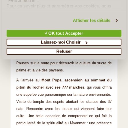
"Personnaliser".
Pour en savoir plus et paramétrer vos cookies, nous
vous invitons à consulter notre
politique en matière de
confidentialité et de cookies
.
©
Afficher les détails
Jour 6
:
Bagan - Mont Popa
√ OK tout Accepter
En transport privatif
Laissez-moi Choisir
Journée d’excursion au
Mont Popa, résidence des
Refuser
génies du panthéon birman
.
Pauses sur la route pour découvrir la culture du sucre de
palme et la vie des paysans.
A l’arrivée au
Mont Popa
,
ascension au sommet du
piton du rocher avec ses 777 marches
, qui vous offrira
une superbe vue panoramique sur la nature environnante.
Visite du temple des esprits abritant les statues des 37
nats. Rencontre avec les locaux qui viennent faire leur
culte. Une belle occasion de comprendre ce qui fait la
particularité de la spiritualité au Myanmar : une présence