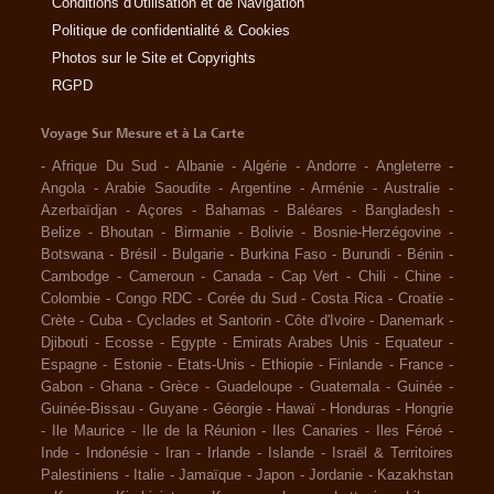
Conditions d'Utilisation et de Navigation
Politique de confidentialité & Cookies
Photos sur le Site et Copyrights
RGPD
Voyage Sur Mesure et à La Carte
-
Afrique Du Sud
-
Albanie
-
Algérie
-
Andorre
-
Angleterre
-
Angola
-
Arabie Saoudite
-
Argentine
-
Arménie
-
Australie
-
Azerbaïdjan
-
Açores
-
Bahamas
-
Baléares
-
Bangladesh
-
Belize
-
Bhoutan
-
Birmanie
-
Bolivie
-
Bosnie-Herzégovine
-
Botswana
-
Brésil
-
Bulgarie
-
Burkina Faso
-
Burundi
-
Bénin
-
Cambodge
-
Cameroun
-
Canada
-
Cap Vert
-
Chili
-
Chine
-
Colombie
-
Congo RDC
-
Corée du Sud
-
Costa Rica
-
Croatie
-
Crète
-
Cuba
-
Cyclades et Santorin
-
Côte d'Ivoire
-
Danemark
-
Djibouti
-
Ecosse
-
Egypte
-
Emirats Arabes Unis
-
Equateur
-
Espagne
-
Estonie
-
Etats-Unis
-
Ethiopie
-
Finlande
-
France
-
Gabon
-
Ghana
-
Grèce
-
Guadeloupe
-
Guatemala
-
Guinée
-
Guinée-Bissau
-
Guyane
-
Géorgie
-
Hawaï
-
Honduras
-
Hongrie
-
Ile Maurice
-
Ile de la Réunion
-
Iles Canaries
-
Iles Féroé
-
Inde
-
Indonésie
-
Iran
-
Irlande
-
Islande
-
Israël & Territoires
Palestiniens
-
Italie
-
Jamaïque
-
Japon
-
Jordanie
-
Kazakhstan