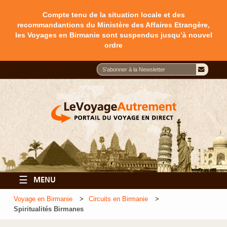
Compte tenu de la situation locale et des
recommandantions du Ministère des Affaires Etrangère,
les Voyages en Birmanie sont suspendus jusqu’à nouvel
ordre
☰
MENU
Voyage en Birmanie
Circuits en Birmanie
Spiritualités Birmanes