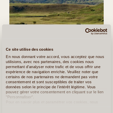
Ce site utilise des cookies
©
En nous donnant votre accord, vous acceptez que nous
utilisions, avec nos partenaires, des cookies nous
Jour 8
:
Drakensberg – Parc du Royal Natal
permettant d’analyser notre trafic et de vous offrir une
expérience de navigation enrichie. Veuillez noter que
Marche à la journée dans le secteur du
Royal Natal
.
certains de nos partenaires ne demandent pas votre
consentement et sont susceptibles de traiter vos
Nous avons d’ici une vue splendide sur ce qui est un des
données selon le principe de l'intérêt légitime. Vous
sites les plus majestueux de cette montagne, le fameux
pouvez gérer votre consentement en cliquant sur le lien
Amphithéâtre.
"Personnaliser".
Pour en savoir plus et paramétrer vos cookies, nous
Nuit en bungalow dans le secteur.
vous invitons à consulter notre
politique en matière de
confidentialité et de cookies
.
Base Tout Inclus