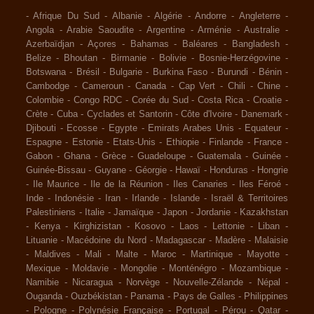
-
Afrique Du Sud
-
Albanie
-
Algérie
-
Andorre
-
Angleterre
-
Angola
-
Arabie Saoudite
-
Argentine
-
Arménie
-
Australie
-
Azerbaïdjan
-
Açores
-
Bahamas
-
Baléares
-
Bangladesh
-
Belize
-
Bhoutan
-
Birmanie
-
Bolivie
-
Bosnie-Herzégovine
-
Botswana
-
Brésil
-
Bulgarie
-
Burkina Faso
-
Burundi
-
Bénin
-
Cambodge
-
Cameroun
-
Canada
-
Cap Vert
-
Chili
-
Chine
-
Colombie
-
Congo RDC
-
Corée du Sud
-
Costa Rica
-
Croatie
-
Crète
-
Cuba
-
Cyclades et Santorin
-
Côte d'Ivoire
-
Danemark
-
Djibouti
-
Ecosse
-
Egypte
-
Emirats Arabes Unis
-
Equateur
-
Espagne
-
Estonie
-
Etats-Unis
-
Ethiopie
-
Finlande
-
France
-
Gabon
-
Ghana
-
Grèce
-
Guadeloupe
-
Guatemala
-
Guinée
-
Guinée-Bissau
-
Guyane
-
Géorgie
-
Hawaï
-
Honduras
-
Hongrie
-
Ile Maurice
-
Ile de la Réunion
-
Iles Canaries
-
Iles Féroé
-
Inde
-
Indonésie
-
Iran
-
Irlande
-
Islande
-
Israël & Territoires
Palestiniens
-
Italie
-
Jamaïque
-
Japon
-
Jordanie
-
Kazakhstan
-
Kenya
-
Kirghizistan
-
Kosovo
-
Laos
-
Lettonie
-
Liban
-
Lituanie
-
Macédoine du Nord
-
Madagascar
-
Madère
-
Malaisie
-
Maldives
-
Mali
-
Malte
-
Maroc
-
Martinique
-
Mayotte
-
Mexique
-
Moldavie
-
Mongolie
-
Monténégro
-
Mozambique
-
Namibie
-
Nicaragua
-
Norvège
-
Nouvelle-Zélande
-
Népal
-
Ouganda
-
Ouzbékistan
-
Panama
-
Pays de Galles
-
Philippines
-
Pologne
-
Polynésie Française
-
Portugal
-
Pérou
-
Qatar
-