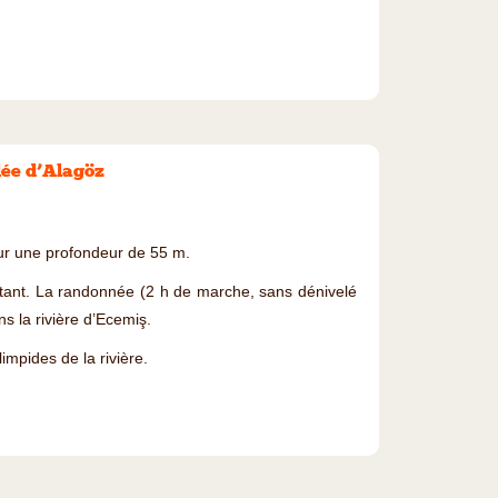
lée d’Alagöz
ur une profondeur de 55 m.
abitant. La randonnée (2 h de marche, sans dénivelé
s la rivière d’Ecemiş.
mpides de la rivière.