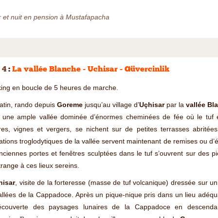
 et nuit en pension à Mustafapacha
 4
:
La vallée Blanche - Uchisar - Güvercinlik
king en boucle de 5 heures de marche.
atin, rando depuis
Goreme
jusqu’au village d’
Uçhisar
par la
vallée Bl
t une ample vallée dominée d’énormes cheminées de fée où le tuf e
res, vignes et vergers, se nichent sur de petites terrasses abritée
ations troglodytiques de la vallée servent maintenant de remises ou d’
nciennes portes et fenêtres sculptées dans le tuf s’ouvrent sur des pi
trange à ces lieux sereins.
hisar
, visite de la forteresse (masse de tuf volcanique) dressée sur u
allées de la Cappadoce. Après un pique-nique pris dans un lieu adéqua
écouverte des paysages lunaires de la Cappadoce en descend