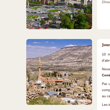
Dîner
©
Jour
10 m
d'abr
Nous
Cem
Par u
compo
au ca
©
Les t