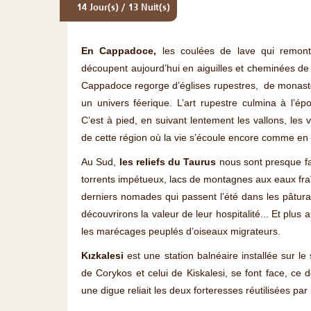
14 Jour(s) / 13 Nuit(s)
En Cappadoce,
les coulées de lave qui remont
découpent aujourd’hui en aiguilles et cheminées de
Cappadoce regorge d’églises rupestres, de monastèr
un univers féerique. L’art rupestre culmina à l’é
C’est à pied, en suivant lentement les vallons, les 
de cette région où la vie s’écoule encore comme en
Au Sud,
les reliefs du Taurus
nous sont presque fam
torrents impétueux, lacs de montagnes aux eaux fra
derniers nomades qui passent l’été dans les pâturage
découvrirons la valeur de leur hospitalité... Et pl
les marécages peuplés d’oiseaux migrateurs.
Kızkalesi
est une station balnéaire installée sur le
de Corykos et celui de Kiskalesi, se font face, ce d
une digue reliait les deux forteresses réutilisées par 