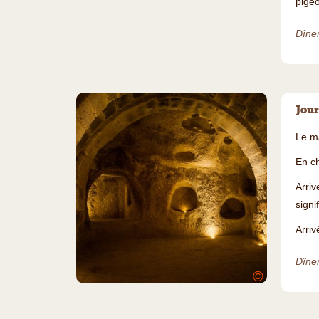
pigeo
Dîner
Jour
Le ma
En ch
Arriv
signi
Arriv
Dîner
©