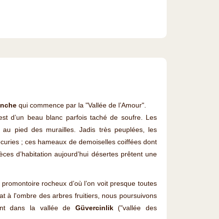
anche
qui commence par la "Vallée de l’Amour".
st d’un beau blanc parfois taché de soufre. Les
s au pied des murailles. Jadis très peuplées, les
écuries ; ces hameaux de demoiselles coiffées dont
èces d’habitation aujourd’hui désertes prêtent une
n promontoire rocheux d’où l’on voit presque toutes
t à l'ombre des arbres fruitiers, nous poursuivons
ant dans la vallée de
Güvercinlik
("vallée des