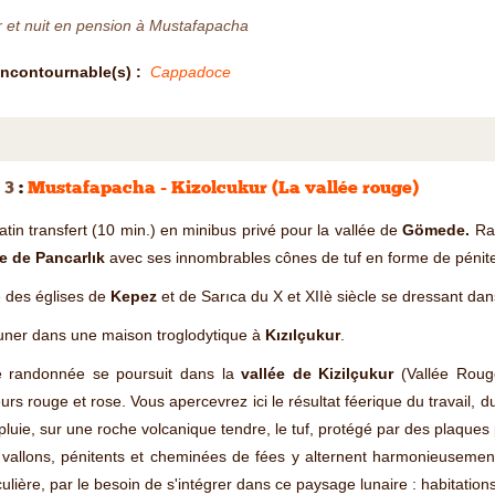
 et nuit en pension à Mustafapacha
Incontournable(s) :
Cappadoce
 3
:
Mustafapacha - Kizolcukur (La vallée rouge)
tin transfert (10 min.) en minibus privé pour la vallée de
Gömede.
Ran
ée de Pancarlık
avec ses innombrables cônes de tuf en forme de pénite
e des églises de
Kepez
et de Sarıca du X et XIIè siècle se dressant da
uner dans une maison troglodytique à
Kızılçukur
.
e randonnée se poursuit dans la
vallée de Kizilçukur
(Vallée Roug
urs rouge et rose. Vous apercevrez ici le résultat féerique du travail, d
 pluie, sur une roche volcanique tendre, le tuf, protégé par des plaques
 vallons, pénitents et cheminées de fées y alternent harmonieusemen
culière, par le besoin de s'intégrer dans ce paysage lunaire : habitatio