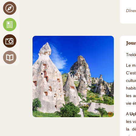
Dîner
Jour
Trek
Le m
C’es
cultu
habit
les a
vie é
©
A
Uç
les v
la d