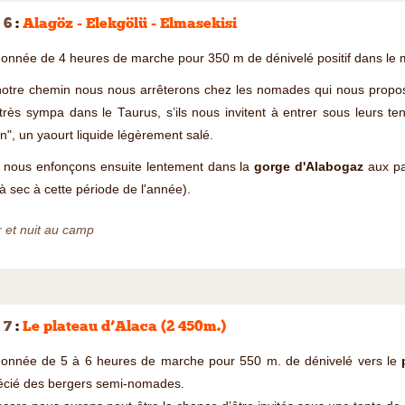
 6
:
Alagöz - Elekgölü - Elmasekisi
nnée de 4 heures de marche pour 350 m de dénivelé positif dans le mas
notre chemin nous nous arrêterons chez les nomades qui nous propo
très sympa dans le Taurus, s’ils nous invitent à entrer sous leurs ten
n", un yaourt liquide légèrement salé.
 nous enfonçons ensuite lentement dans la
gorge d'Alabogaz
aux par
à sec à cette période de l'année).
 et nuit au camp
 7
:
Le plateau d’Alaca (2 450m.)
onnée de 5 à 6 heures de marche pour 550 m. de dénivelé vers le
écié des bergers semi-nomades.