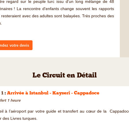
tre regard sur le peuple turc issu d’un long mélange de 48
lénaires ! La rencontre d'enfants change souvent les rapports
ui resteraient avec des adultes sont balayées. Très proches des
s.
dez votre devis
Le Circuit en Détail
 1
:
Arrivée à Istanbul - Kayseri - Cappadoce
fert 1 heure
il à l’aéroport par votre guide et transfert au cœur de la Cappadoc
er des Livres turques.