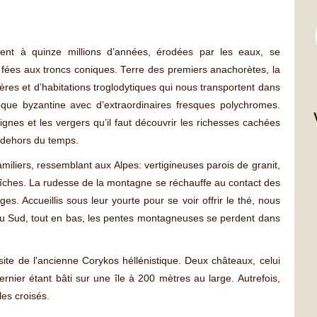
ent à quinze millions d’années, érodées par les eaux, se
 fées aux troncs coniques. Terre des premiers anachorètes, la
es et d’habitations troglodytiques qui nous transportent dans
poque byzantine avec d’extraordinaires fresques polychromes.
vignes et les vergers qu’il faut découvrir les richesses cachées
 dehors du temps.
iliers, ressemblant aux Alpes: vertigineuses parois de granit,
îches. La rudesse de la montagne se réchauffe au contact des
s. Accueillis sous leur yourte pour se voir offrir le thé, nous
us au Sud, tout en bas, les pentes montagneuses se perdent dans
 site de l'ancienne Corykos héllénistique. Deux châteaux, celui
ernier étant bâti sur une île à 200 mètres au large. Autrefois,
les croisés.