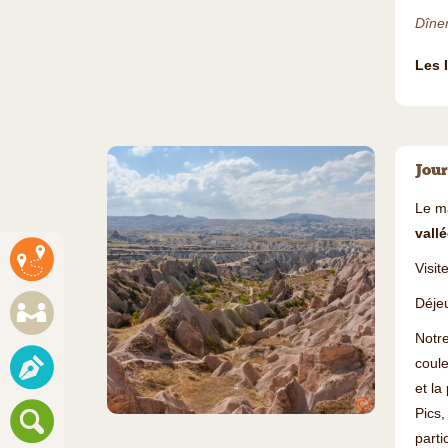
Dîner
Les 
Jour
Le ma
vall
Visit
Déje
Notr
coule
et la
©
Pics,
parti