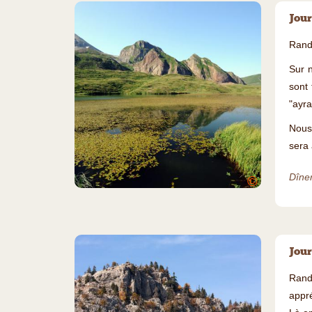
Jour
Rando
Sur 
sont 
"ayra
Nous
sera 
Dîner
©
Jour
Rand
appr