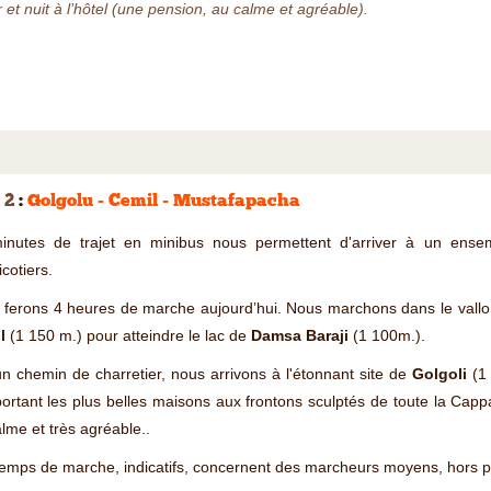
 et nuit à l’hôtel (une pension, au calme et agréable).
 2
:
Golgolu - Cemil - Mustafapacha
inutes de trajet en minibus nous permettent d'arriver à un ensem
icotiers.
 ferons 4 heures de marche aujourd’hui. Nous marchons dans le vall
il
(1 150 m.) pour atteindre le lac de
Damsa Baraji
(1 100m.).
n chemin de charretier, nous arrivons à l'étonnant site de
Golgoli
(1
rtant les plus belles maisons aux frontons sculptés de toute la Cap
lme et très agréable..
emps de marche, indicatifs, concernent des marcheurs moyens, hors pa