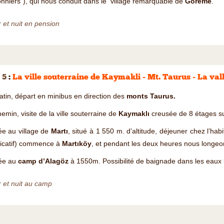
nniers"), qui nous conduit dans le village remarquable de
Goreme
.
 et nuit en pension
 5
:
La ville souterraine de Kaymakli - Mt. Taurus - La val
tin, départ en minibus en direction des
monts Taurus.
emin, visite de la ville souterraine de
Kaymaklı
creusée de 8 étages s
ée au village de
Martı
, situé à 1 550 m. d’altitude, déjeuner chez l’h
ficatif) commence à
Martıköy
, et pendant les deux heures nous longeon
ée au
camp d’Alagöz
à 1550m. Possibilité de baignade dans les eaux li
 et nuit au camp