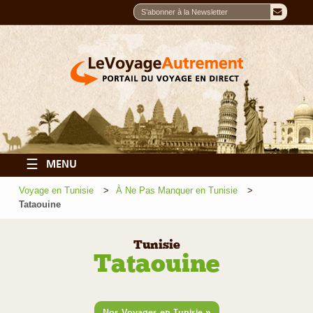
☰
MENU
Voyage en Tunisie
À Ne Pas Manquer en Tunisie
Tataouine
Tunisie
Tataouine
»
Nos Voyages en Tunisie