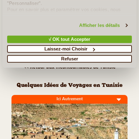
"Personnaliser".
authentique (...)
Pour en savoir plus et paramétrer vos cookies, nous
vous invitons à consulter notre
politique en matière de
confidentialité et de cookies
.
Lire la suite
≻
Afficher les détails
√ OK tout Accepter
Médenine
Laissez-moi Choisir
Sfax
Refuser
<< Retour aux Incontournables de Tunisie
Quelques Idées de Voyages en Tunisie
Ici Autrement