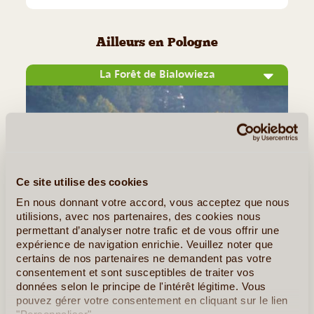
Ailleurs en Pologne
La Forêt de Bialowieza
Ce site utilise des cookies
En nous donnant votre accord, vous acceptez que nous
utilisions, avec nos partenaires, des cookies nous
permettant d’analyser notre trafic et de vous offrir une
©
expérience de navigation enrichie. Veuillez noter que
certains de nos partenaires ne demandent pas votre
Située à cheval sur la Biélorussie et la Pologne, à près de
consentement et sont susceptibles de traiter vos
200 kilomètres de Varsovie, la forêt de Bialowieza est l'un
données selon le principe de l'intérêt légitime. Vous
des plus grands trésors naturels du pays. Elle était autrefois
pouvez gérer votre consentement en cliquant sur le lien
le terrain de chasse favori des rois de Pologne, et a (...)