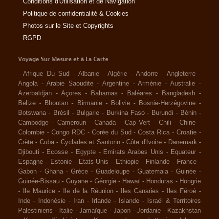
Conditions d'Utilisation et de Navigation
Politique de confidentialité & Cookies
Photos sur le Site et Copyrights
RGPD
Voyage Sur Mesure et à La Carte
-
Afrique Du Sud
-
Albanie
-
Algérie
-
Andorre
-
Angleterre
-
Angola
-
Arabie Saoudite
-
Argentine
-
Arménie
-
Australie
-
Azerbaïdjan
-
Açores
-
Bahamas
-
Baléares
-
Bangladesh
-
Belize
-
Bhoutan
-
Birmanie
-
Bolivie
-
Bosnie-Herzégovine
-
Botswana
-
Brésil
-
Bulgarie
-
Burkina Faso
-
Burundi
-
Bénin
-
Cambodge
-
Cameroun
-
Canada
-
Cap Vert
-
Chili
-
Chine
-
Colombie
-
Congo RDC
-
Corée du Sud
-
Costa Rica
-
Croatie
-
Crète
-
Cuba
-
Cyclades et Santorin
-
Côte d'Ivoire
-
Danemark
-
Djibouti
-
Ecosse
-
Egypte
-
Emirats Arabes Unis
-
Equateur
-
Espagne
-
Estonie
-
Etats-Unis
-
Ethiopie
-
Finlande
-
France
-
Gabon
-
Ghana
-
Grèce
-
Guadeloupe
-
Guatemala
-
Guinée
-
Guinée-Bissau
-
Guyane
-
Géorgie
-
Hawaï
-
Honduras
-
Hongrie
-
Ile Maurice
-
Ile de la Réunion
-
Iles Canaries
-
Iles Féroé
-
Inde
-
Indonésie
-
Iran
-
Irlande
-
Islande
-
Israël & Territoires
Palestiniens
-
Italie
-
Jamaïque
-
Japon
-
Jordanie
-
Kazakhstan