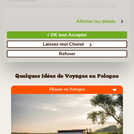
"Personnaliser".
Pour en savoir plus et paramétrer vos cookies, nous
vous invitons à consulter notre
politique en matière de
Lire la suite
≻
confidentialité et de cookies
.
Afficher les détails
Massif des Tatras
√ OK tout Accepter
La Mine de sel de Wieliczka
Laissez-moi Choisir
Refuser
<< Retour aux Incontournables de Pologne
Quelques Idées de Voyages en Pologne
Pâques en Pologne