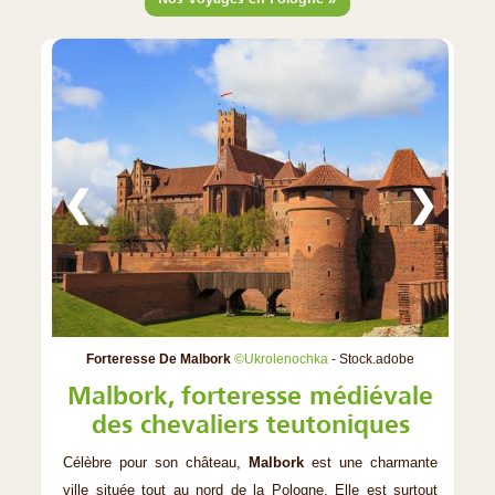
❮
❯
Forteresse De Malbork
©Ukrolenochka
- Stock.adobe
Malbork, forteresse médiévale
des chevaliers teutoniques
Célèbre pour son château,
Malbork
est une charmante
ville située tout au nord de la Pologne. Elle est surtout