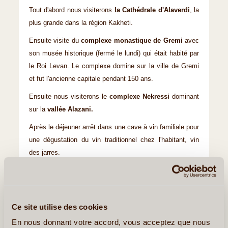
Tout d'abord nous visiterons
la Cathédrale d'Alaverdi
, la
plus grande dans la région Kakheti.
Ensuite visite du
complexe monastique de Gremi
avec
son musée historique (fermé le lundi) qui était habité par
le Roi Levan. Le complexe domine sur la ville de Gremi
et fut l'ancienne capitale pendant 150 ans.
Ensuite nous visiterons le
complexe Nekressi
dominant
sur la
vallée Alazani.
Après le déjeuner arrêt dans une cave à vin familiale pour
une dégustation du vin traditionnel chez l'habitant, vin
des jarres.
Retour à
Tbilissi
. Diner.
Nuit à l'hôtel à Tbilissi.
Ce site utilise des cookies
Petit-Déjeuner, Déjeuner, Dîner
En nous donnant votre accord, vous acceptez que nous