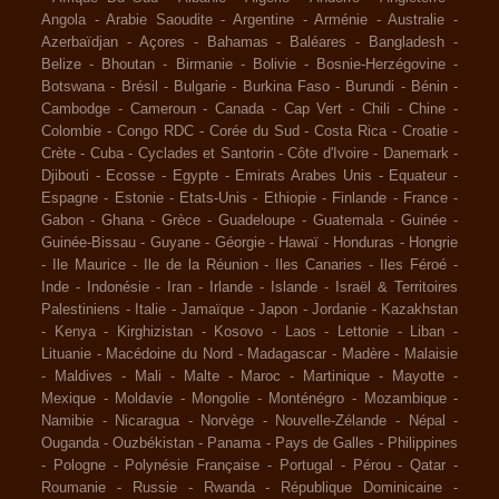
Angola
-
Arabie Saoudite
-
Argentine
-
Arménie
-
Australie
-
Azerbaïdjan
-
Açores
-
Bahamas
-
Baléares
-
Bangladesh
-
Belize
-
Bhoutan
-
Birmanie
-
Bolivie
-
Bosnie-Herzégovine
-
Botswana
-
Brésil
-
Bulgarie
-
Burkina Faso
-
Burundi
-
Bénin
-
Cambodge
-
Cameroun
-
Canada
-
Cap Vert
-
Chili
-
Chine
-
Colombie
-
Congo RDC
-
Corée du Sud
-
Costa Rica
-
Croatie
-
Crète
-
Cuba
-
Cyclades et Santorin
-
Côte d'Ivoire
-
Danemark
-
Djibouti
-
Ecosse
-
Egypte
-
Emirats Arabes Unis
-
Equateur
-
Espagne
-
Estonie
-
Etats-Unis
-
Ethiopie
-
Finlande
-
France
-
Gabon
-
Ghana
-
Grèce
-
Guadeloupe
-
Guatemala
-
Guinée
-
Guinée-Bissau
-
Guyane
-
Géorgie
-
Hawaï
-
Honduras
-
Hongrie
-
Ile Maurice
-
Ile de la Réunion
-
Iles Canaries
-
Iles Féroé
-
Inde
-
Indonésie
-
Iran
-
Irlande
-
Islande
-
Israël & Territoires
Palestiniens
-
Italie
-
Jamaïque
-
Japon
-
Jordanie
-
Kazakhstan
-
Kenya
-
Kirghizistan
-
Kosovo
-
Laos
-
Lettonie
-
Liban
-
Lituanie
-
Macédoine du Nord
-
Madagascar
-
Madère
-
Malaisie
-
Maldives
-
Mali
-
Malte
-
Maroc
-
Martinique
-
Mayotte
-
Mexique
-
Moldavie
-
Mongolie
-
Monténégro
-
Mozambique
-
Namibie
-
Nicaragua
-
Norvège
-
Nouvelle-Zélande
-
Népal
-
Ouganda
-
Ouzbékistan
-
Panama
-
Pays de Galles
-
Philippines
-
Pologne
-
Polynésie Française
-
Portugal
-
Pérou
-
Qatar
-
Roumanie
-
Russie
-
Rwanda
-
République Dominicaine
-