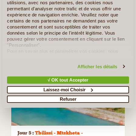
utilisions, avec nos partenaires, des cookies nous
permettant d’analyser notre trafic et de vous offrir une
expérience de navigation enrichie. Veuillez noter que
certains de nos partenaires ne demandent pas votre
consentement et sont susceptibles de traiter vos
données selon le principe de l'intérêt légitime. Vous
pouvez gérer votre consentement en cliquant sur le lien
"Personnaliser".
Pour en savoir plus et paramétrer vos cookies, nous
vous invitons à consulter notre
politique en matière de
confidentialité et de cookies
.
Afficher les détails
√ OK tout Accepter
Laissez-moi Choisir
Refuser
©
Jour 5
:
Tbilissi - Mtskheta -