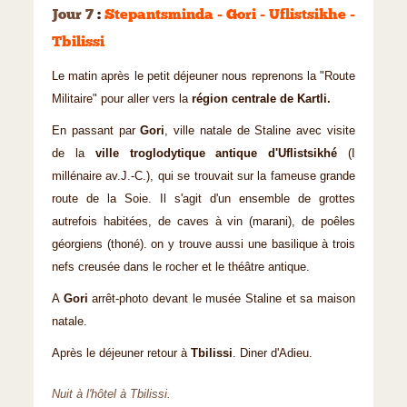
Jour 7
:
Stepantsminda - Gori - Uflistsikhe -
Tbilissi
Le matin après le petit déjeuner nous reprenons la "Route
Militaire" pour aller vers la
région centrale de Kartli.
En passant par
Gori
, ville natale de Staline avec visite
de la
ville troglodytique antique d'Uflistsikhé
(I
millénaire av.J.-C.), qui se trouvait sur la fameuse grande
route de la Soie. Il s'agit d'un ensemble de grottes
autrefois habitées, de caves à vin (marani), de poêles
géorgiens (thoné). on y trouve aussi une basilique à trois
nefs creusée dans le rocher et le théâtre antique.
A
Gori
arrêt-photo devant le musée Staline et sa maison
natale.
Après le déjeuner retour à
Tbilissi
. Diner d'Adieu.
Nuit à l'hôtel à Tbilissi.