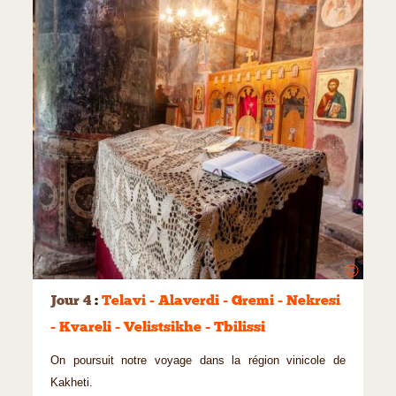
©
Jour 4
:
Telavi - Alaverdi - Gremi - Nekresi
- Kvareli - Velistsikhe - Tbilissi
On poursuit notre voyage dans la région vinicole de
Kakheti.