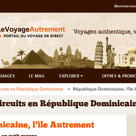
Abonnez-vous
GNAGES
LE MAG
EXPLORER
OFFRES & PROM
rcuits en République Dominicaine
République Dominicaine, l'île
ircuits en République Dominicai
caine, l'île Autrement