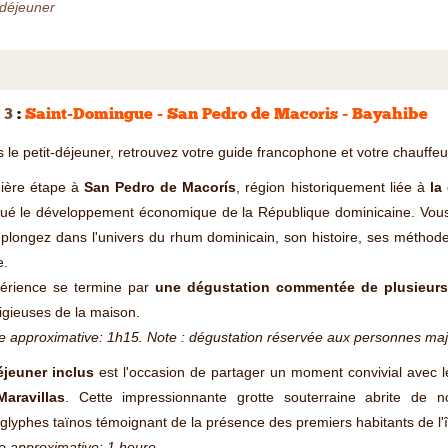
-déjeuner
 3
:
Saint-Domingue - San Pedro de Macoris - Bayahibe
 le petit-déjeuner, retrouvez votre guide francophone et votre chauffeur
ière étape à
San Pedro de Macorís
, région historiquement liée à
la
ué le développement économique de la République dominicaine. Vou
plongez dans l'univers du rhum dominicain, son histoire, ses méthode
e.
périence se termine par
une dégustation commentée de plusieur
igieuses de la maison.
 approximative: 1h15. Note : dégustation réservée aux personnes maj
éjeuner inclus
est l'occasion de partager un moment convivial avec 
Maravillas
. Cette impressionnante grotte souterraine abrite de 
glyphes taïnos témoignant de la présence des premiers habitants de l'î
 approximative: 1 heure.