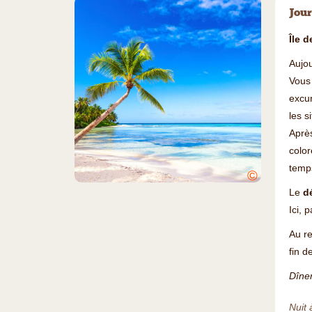
Jour
Île d
Aujou
Vous
excur
les s
Aprè
color
temps
©
Le
d
Ici, 
Au re
fin d
Dîner
Nuit 