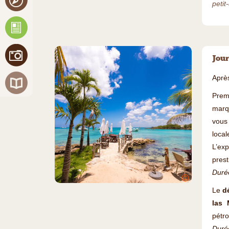
petit
Jour
Après
Prem
marq
vous 
local
L’ex
prest
Durée
©
Le
d
las 
pétro
Durée