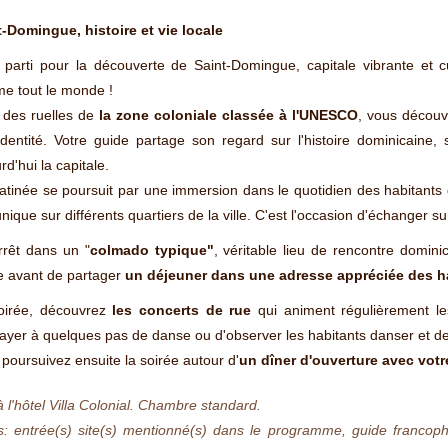
t-Domingue, histoire et vie locale
 parti pour la découverte de Saint-Domingue, capitale vibrante et c
e tout le monde !
l des ruelles de
la zone coloniale classée à l'UNESCO
, vous découv
dentité. Votre guide partage son regard sur l'histoire dominicaine, 
rd'hui la capitale.
tinée se poursuit par une immersion dans le quotidien des habitants
nique sur différents quartiers de la ville. C'est l'occasion d'échanger s
rrêt dans un "
colmado typique"
, véritable lieu de rencontre domin
e avant de partager
un déjeuner dans une adresse appréciée des h
oirée, découvrez
les concerts de rue
qui animent régulièrement le
ayer à quelques pas de danse ou d'observer les habitants danser et d
poursuivez ensuite la soirée autour d'
un dîner d'ouverture avec votr
à l'hôtel Villa Colonial. Chambre standard.
us: entrée(s) site(s) mentionné(s) dans le programme, guide francop