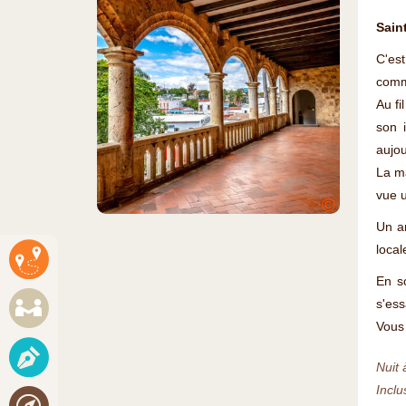
Sain
C'est
comm
Au fi
son i
aujou
La ma
vue u
©
Un a
local
En s
s'ess
Vous 
Nuit 
Incl