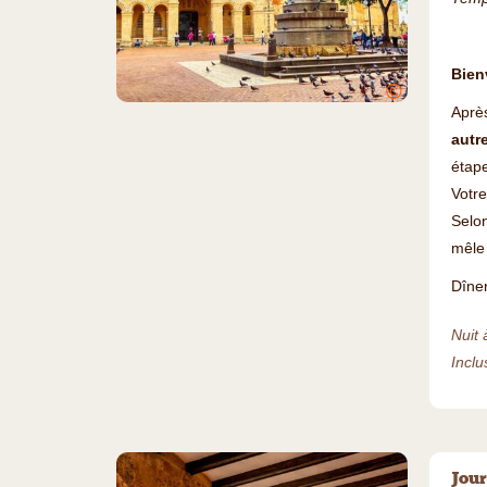
Bien
©
Après
autr
étape
Votr
Selon
mêle 
Dîner
Nuit 
Inclu
Jour