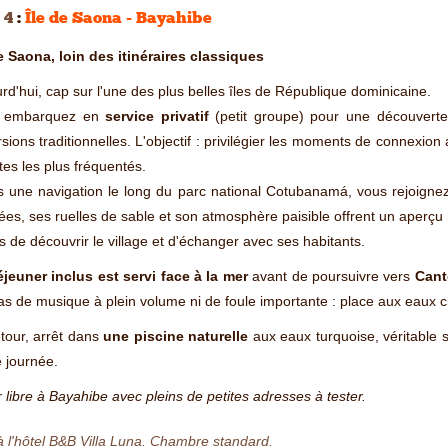
 4
:
Île de Saona - Bayahibe
e Saona, loin des itinéraires classiques
rd'hui, cap sur l'une des plus belles îles de République dominicaine.
 embarquez en
service privatif
(petit groupe) pour une découverte
sions traditionnelles. L'objectif : privilégier les moments de connexion 
ites les plus fréquentés.
s une navigation le long du parc national Cotubanamá, vous rejoign
ées, ses ruelles de sable et son atmosphère paisible offrent un aperçu 
 de découvrir le village et d'échanger avec ses habitants.
éjeuner inclus est servi face à la mer
avant de poursuivre vers
Cant
pas de musique à plein volume ni de foule importante : place aux eaux cri
tour, arrêt dans
une piscine naturelle
aux eaux turquoise, véritable
e journée.
 libre à Bayahibe avec pleins de petites adresses à tester.
à l'hôtel B&B Villa Luna. Chambre standard.