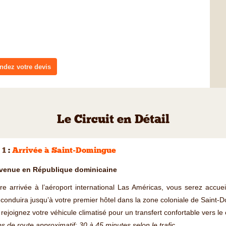
dez votre devis
Le Circuit en Détail
 1
:
Arrivée à Saint-Domingue
venue en République dominicaine
re arrivée à l’aéroport international Las Américas, vous serez accuei
conduira jusqu’à votre premier hôtel dans la zone coloniale de Saint-
rejoignez votre véhicule climatisé pour un transfert confortable vers le 
 de route approximatif: 30 à 45 minutes selon le trafic.