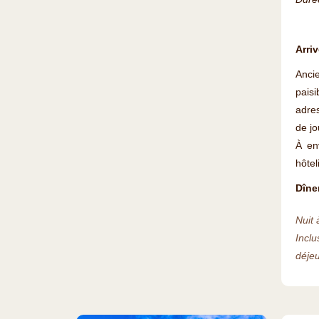
Arri
Anci
paisi
adres
de j
À en
hôtel
Dîne
Nuit 
Inclu
déje