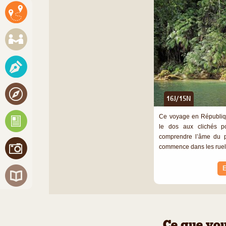
16J/15N
Ce voyage en Républiqu
le dos aux clichés pou
comprendre l’âme du pa
commence dans les ruell
E
Ce que vou