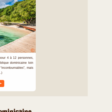
©
pour 4 à 12 personnes,
ique dominicaine loin
 “incontournables”, mais
.)
≻
Dominicaine