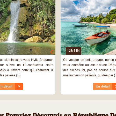
12J/11N
©
e dominicaine vous invite à tourner
Ce voyage en petit groupe, pensé 
r suivre un fil conducteur clair :
vous emmène au cœur d’une Républ
ys à travers ceux qui l’habitent. Il
des clichés. Ici, pas de course aux
es pavées (...)
une immersion patiente, guidée par (..
n détail
≻
En détail
s Pourriez Découvrir en République 