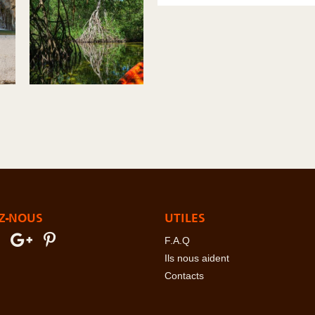
Z-NOUS
UTILES
F.A.Q
Ils nous aident
Contacts