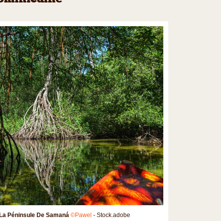
La Péninsule De Samaná
©Pawel
- Stock.adobe