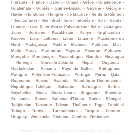
Finlande
-
France
-
Gabon
-
Ghana
-
Grèce
-
Guadeloupe
-
Guatemala
-
Guinée
-
Guinée-Bissau
-
Guyane
-
Géorgie
-
Hawaï
-
Honduras
-
Hongrie
-
Ile Maurice
-
Ile de la Réunion
-
Iles Canaries
-
Iles Féroé
-
Inde
-
Indonésie
-
Iran
-
Irlande
-
Islande
-
Israël & Territoires Palestiniens
-
Italie
-
Jamaïque
-
Japon
-
Jordanie
-
Kazakhstan
-
Kenya
-
Kirghizistan
-
Kosovo
-
Laos
-
Lettonie
-
Liban
-
Lituanie
-
Macédoine du
Nord
-
Madagascar
-
Madère
-
Malaisie
-
Maldives
-
Mali
-
Malte
-
Maroc
-
Martinique
-
Mayotte
-
Mexique
-
Moldavie
-
Mongolie
-
Monténégro
-
Mozambique
-
Namibie
-
Nicaragua
-
Norvège
-
Nouvelle-Zélande
-
Népal
-
Ouganda
-
Ouzbékistan
-
Panama
-
Pays de Galles
-
Philippines
-
Pologne
-
Polynésie Française
-
Portugal
-
Pérou
-
Qatar
-
Roumanie
-
Russie
-
Rwanda
-
République Dominicaine
-
République Tchèque
-
Salvador
-
Sardaigne
-
Serbie
-
Seychelles
-
Sicile
-
Sierra Leone
-
Singapour
-
Slovénie
-
Sri Lanka
-
Suisse
-
Sultanat d'Oman
-
Suède
-
Sénégal
-
Tadjikistan
-
Tanzanie
-
Taïwan
-
Thaïlande
-
Togo
-
Trinité et
Tobago
-
Tunisie
-
Turkménistan
-
Turquie
-
Ukraine
-
Uruguay
-
Venezuela
-
Vietnam
-
Zambie
-
Zimbabwe
Copyright © 2009 - 2026 - Le Voyage Autrement - Tous droits