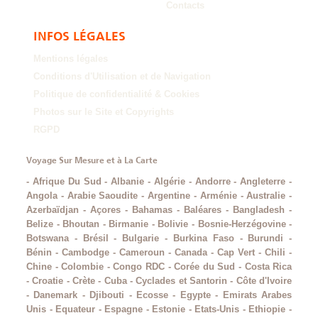
Contacts
INFOS LÉGALES
Mentions légales
Conditions d'Utilisation et de Navigation
Politique de confidentialité & Cookies
Photos sur le Site et Copyrights
RGPD
Voyage Sur Mesure et à La Carte
-
Afrique Du Sud
-
Albanie
-
Algérie
-
Andorre
-
Angleterre
-
Angola
-
Arabie Saoudite
-
Argentine
-
Arménie
-
Australie
-
Azerbaïdjan
-
Açores
-
Bahamas
-
Baléares
-
Bangladesh
-
Belize
-
Bhoutan
-
Birmanie
-
Bolivie
-
Bosnie-Herzégovine
-
Botswana
-
Brésil
-
Bulgarie
-
Burkina Faso
-
Burundi
-
Bénin
-
Cambodge
-
Cameroun
-
Canada
-
Cap Vert
-
Chili
-
Chine
-
Colombie
-
Congo RDC
-
Corée du Sud
-
Costa Rica
-
Croatie
-
Crète
-
Cuba
-
Cyclades et Santorin
-
Côte d'Ivoire
-
Danemark
-
Djibouti
-
Ecosse
-
Egypte
-
Emirats Arabes
Unis
-
Equateur
-
Espagne
-
Estonie
-
Etats-Unis
-
Ethiopie
-