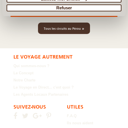
Au Pays des Incas
Refuser
Traversée Pariacaca & Yauyos
»
Tous les circuits au Pérou
LE VOYAGE AUTREMENT
Qui sommes-nous ?
Le Concept
Notre Charte
Le Voyage en Direct... c'est quoi ?
Les Agents Locaux Partenaires
SUIVEZ-NOUS
UTILES
F.A.Q
Ils nous aident