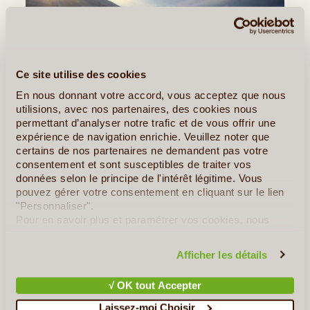
Ce site utilise des cookies
En nous donnant votre accord, vous acceptez que nous
utilisions, avec nos partenaires, des cookies nous
permettant d’analyser notre trafic et de vous offrir une
9J/8N
©
expérience de navigation enrichie. Veuillez noter que
certains de nos partenaires ne demandent pas votre
Ce voyage de 9 jours vous emmène au cœur des paysages
consentement et sont susceptibles de traiter vos
emblématiques et des cultures fascinantes du Pérou. De la
données selon le principe de l'intérêt légitime. Vous
vibrante Lima aux ruelles chargées d’histoire de Cusco, en
pouvez gérer votre consentement en cliquant sur le lien
passant par les villages colorés de la Vallée Sacrée, chaque
"Personnaliser".
étape (...)
Pour en savoir plus et paramétrer vos cookies, nous
vous invitons à consulter notre
politique en matière de
confidentialité et de cookies
.
Afficher les détails
En détail
≻
√ OK tout Accepter
Le Pérou dans Toute Sa Splendeur
Laissez-moi Choisir