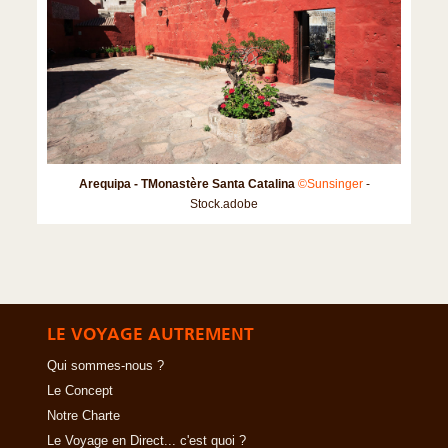
Arequipa - TMonastère Santa Catalina
©Sunsinger
-
Stock.adobe
LE VOYAGE AUTREMENT
Qui sommes-nous ?
Le Concept
Notre Charte
Le Voyage en Direct... c'est quoi ?