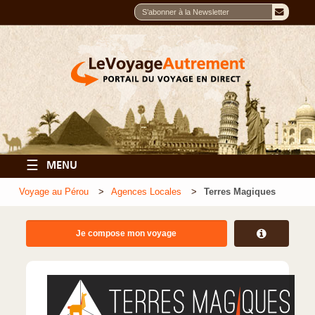
☰
MENU
Voyage au Pérou
Agences Locales
Terres Magiques
Je compose mon voyage