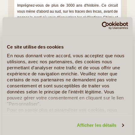
Imprégnez-vous de plus de 3000 ans d'histoire. Ce circuit
vous mène d'abord au sud, sur les traces des Incas, avant de
gagner le nord où vous découvrirez les civilisations Chimu et
Moche notamment, en visitant les (...)
En détail
≻
Ce site utilise des cookies
En nous donnant votre accord, vous acceptez que nous
Le Temple du Soleil
utilisions, avec nos partenaires, des cookies nous
Escapade Sportive
permettant d’analyser notre trafic et de vous offrir une
expérience de navigation enrichie. Veuillez noter que
L' Amazonie, les Andes et la Côte
certains de nos partenaires ne demandent pas votre
consentement et sont susceptibles de traiter vos
Au Pays des Incas
données selon le principe de l'intérêt légitime. Vous
pouvez gérer votre consentement en cliquant sur le lien
De l'Altiplano à l'Amazonie
"Personnaliser".
Pour en savoir plus et paramétrer vos cookies, nous
vous invitons à consulter notre
politique en matière de
confidentialité et de cookies
.
Ce que vous Pourriez Découvrir au
Afficher les détails
Pérou