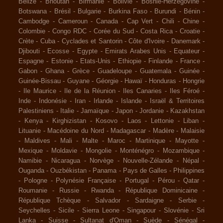
Belize
-
Bhoutan
-
Birmanie
-
Bolivie
-
Bosnie-Herzégovine
-
Botswana
-
Brésil
-
Bulgarie
-
Burkina Faso
-
Burundi
-
Bénin
-
Cambodge
-
Cameroun
-
Canada
-
Cap Vert
-
Chili
-
Chine
-
Colombie
-
Congo RDC
-
Corée du Sud
-
Costa Rica
-
Croatie
-
Crète
-
Cuba
-
Cyclades et Santorin
-
Côte d'Ivoire
-
Danemark
-
Djibouti
-
Ecosse
-
Egypte
-
Emirats Arabes Unis
-
Equateur
-
Espagne
-
Estonie
-
Etats-Unis
-
Ethiopie
-
Finlande
-
France
-
Gabon
-
Ghana
-
Grèce
-
Guadeloupe
-
Guatemala
-
Guinée
-
Guinée-Bissau
-
Guyane
-
Géorgie
-
Hawaï
-
Honduras
-
Hongrie
-
Ile Maurice
-
Ile de la Réunion
-
Iles Canaries
-
Iles Féroé
-
Inde
-
Indonésie
-
Iran
-
Irlande
-
Islande
-
Israël & Territoires
Palestiniens
-
Italie
-
Jamaïque
-
Japon
-
Jordanie
-
Kazakhstan
-
Kenya
-
Kirghizistan
-
Kosovo
-
Laos
-
Lettonie
-
Liban
-
Lituanie
-
Macédoine du Nord
-
Madagascar
-
Madère
-
Malaisie
-
Maldives
-
Mali
-
Malte
-
Maroc
-
Martinique
-
Mayotte
-
Mexique
-
Moldavie
-
Mongolie
-
Monténégro
-
Mozambique
-
Namibie
-
Nicaragua
-
Norvège
-
Nouvelle-Zélande
-
Népal
-
Ouganda
-
Ouzbékistan
-
Panama
-
Pays de Galles
-
Philippines
-
Pologne
-
Polynésie Française
-
Portugal
-
Pérou
-
Qatar
-
Roumanie
-
Russie
-
Rwanda
-
République Dominicaine
-
République Tchèque
-
Salvador
-
Sardaigne
-
Serbie
-
Seychelles
-
Sicile
-
Sierra Leone
-
Singapour
-
Slovénie
-
Sri
Lanka
-
Suisse
-
Sultanat d'Oman
-
Suède
-
Sénégal
-